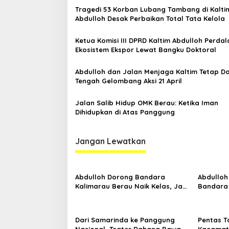
o
Tragedi 53 Korban Lubang Tambang di Kalti
s
Abdulloh Desak Perbaikan Total Tata Kelola
Ketua Komisi III DPRD Kaltim Abdulloh Perda
Ekosistem Ekspor Lewat Bangku Doktoral
Abdulloh dan Jalan Menjaga Kaltim Tetap Da
Tengah Gelombang Aksi 21 April
Jalan Salib Hidup OMK Berau: Ketika Iman
Dihidupkan di Atas Panggung
Jangan Lewatkan
Abdulloh Dorong Bandara
Abdulloh
Kalimarau Berau Naik Kelas, Jadi
Bandara
Gerbang Wisata Internasional
Kaltim D
Kaltim
Proyek S
Dari Samarinda ke Panggung
Pentas T
Nasional, Teater Dahana Bawa
Kacamata