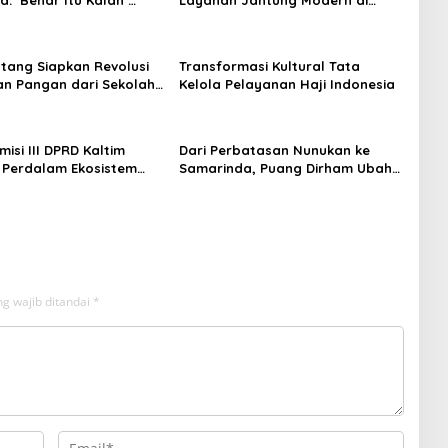
t Luka Korupsi dan
Balikpapan: Jawaban Kebutuhan
an
Rakyat
tang Siapkan Revolusi
Transformasi Kultural Tata
n Pangan dari Sekolah,
Kelola Pelayanan Haji Indonesia
 Jadi Senjata
isi III DPRD Kaltim
Dari Perbatasan Nunukan ke
 Perdalam Ekosistem
Samarinda, Puang Dirham Ubah
ewat Bangku Doktoral
Lapas Jadi Ruang Harapan
g wajib ditandai
*