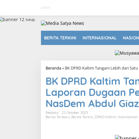
L
e
w
a
tutup
t
i
k
BERITA TERKINI
INTERNASIONAL
NASIO
e
k
o
n
t
Beranda
»
BK DPRD Kaltim Tangani Lebih dari Satu
e
n
BK DPRD Kaltim Tan
Laporan Dugaan Pel
NasDem Abdul Giaz
Redaksi
22 Oktober 2025
Berita Terbaru
,
Berita Terkini
,
DPRD Kaltim
,
Kalimantan