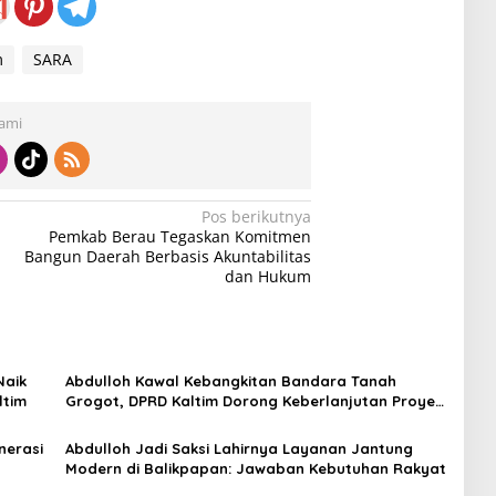
m
SARA
Kami
Pos berikutnya
Pemkab Berau Tegaskan Komitmen
Bangun Daerah Berbasis Akuntabilitas
dan Hukum
Naik
Abdulloh Kawal Kebangkitan Bandara Tanah
ltim
Grogot, DPRD Kaltim Dorong Keberlanjutan Proyek
Strategis
nerasi
Abdulloh Jadi Saksi Lahirnya Layanan Jantung
Modern di Balikpapan: Jawaban Kebutuhan Rakyat