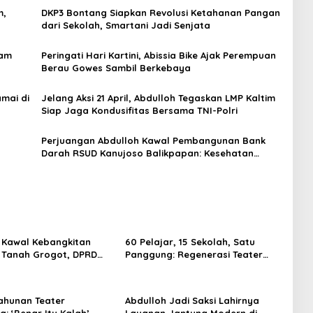
m,
DKP3 Bontang Siapkan Revolusi Ketahanan Pangan
dari Sekolah, Smartani Jadi Senjata
lam
Peringati Hari Kartini, Abissia Bike Ajak Perempuan
Berau Gowes Sambil Berkebaya
mai di
Jelang Aksi 21 April, Abdulloh Tegaskan LMP Kaltim
Siap Jaga Kondusifitas Bersama TNI-Polri
Perjuangan Abdulloh Kawal Pembangunan Bank
Darah RSUD Kanujoso Balikpapan: Kesehatan
Warga Utama
 Kawal Kebangkitan
60 Pelajar, 15 Sekolah, Satu
 Tanah Grogot, DPRD
Panggung: Regenerasi Teater
orong Keberlanjutan
Kaltim Menemukan Jalannya
trategis
ahunan Teater
Abdulloh Jadi Saksi Lahirnya
: ‘Benar Itu Kalah’
Layanan Jantung Modern di