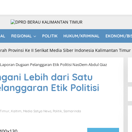
NAL
REGIONAL
POLITIK
HUKUM/KRIMINAL
EKONOMI/BI
 Laporan Dugaan Pelanggaran Etik Politisi NasDem Abdul Giaz
gani Lebih dari Satu
anggaran Etik Politisi
 Timur
,
Kaltim
,
Media Satya News
,
Politik
,
Samarinda