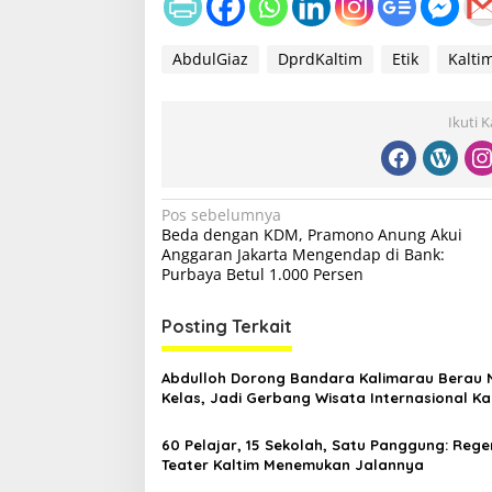
AbdulGiaz
DprdKaltim
Etik
Kalti
Ikuti 
N
Pos sebelumnya
Beda dengan KDM, Pramono Anung Akui
a
Anggaran Jakarta Mengendap di Bank:
v
Purbaya Betul 1.000 Persen
i
Posting Terkait
g
a
Abdulloh Dorong Bandara Kalimarau Berau 
s
Kelas, Jadi Gerbang Wisata Internasional Ka
i
60 Pelajar, 15 Sekolah, Satu Panggung: Rege
p
Teater Kaltim Menemukan Jalannya