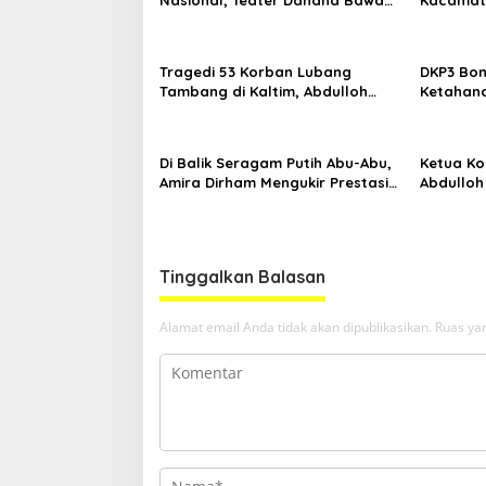
Nama Kalimantan ke FTRN ISI
Mengguga
Yogyakarta
Kemiskin
Tragedi 53 Korban Lubang
DKP3 Bon
Tambang di Kaltim, Abdulloh
Ketahana
Desak Perbaikan Total Tata
Smartani
Kelola
Di Balik Seragam Putih Abu-Abu,
Ketua Kom
Amira Dirham Mengukir Prestasi
Abdulloh
di Ajang Olimpiade Nasional
Ekspor L
Tinggalkan Balasan
Alamat email Anda tidak akan dipublikasikan.
Ruas yan