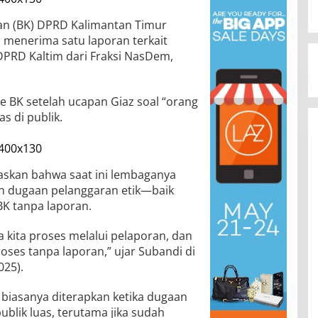
n (BK) DPRD Kalimantan Timur
menerima satu laporan terkait
DPRD Kaltim dari Fraksi NasDem,
e BK setelah ucapan Giaz soal “orang
s di publik.
askan bahwa saat ini lembaganya
 dugaan pelanggaran etik—baik
BK tanpa laporan.
a kita proses melalui pelaporan, dan
roses tanpa laporan,” ujar Subandi di
025).
biasanya diterapkan ketika dugaan
ublik luas, terutama jika sudah