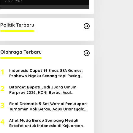
Smartani Jadi Senjata
7 Juni 2026
Politik Terbaru
Olahraga Terbaru
1
Indonesia Dapat 91 Emas SEA Games,
Prabowo Ngaku Senang tapi Pusing
Mikir Bonus
2
Ditarget Bupati Jadi Juara Umum
Porprov 2026, KONI Berau: Asal
Anggaran Mendukung
3
Final Dramatis 5 Set Warnai Penutupan
Turnamen Voli Berau, Agus Uriansyah:
Mental Atlet Kita Luar Biasa
4
Atlet Muda Berau Sumbang Medali
Estafet untuk Indonesia di Kejuaraan
Atletik Asia Tenggara