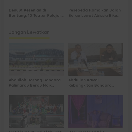
Dihidupkan di Atas
RSUD Kanujoso Balikpapan:
Panggung
Kesehatan Warga Utama
Denyut Kesenian di
Pesepeda Ramaikan Jalan
Bontang: 10 Teater Pelajar
Berau Lewat Abissia Bike
Kaltim dan Perayaan
Gelar Berau Night Ride
Proses Bernama AKSARA
Jangan Lewatkan
Abdulloh Dorong Bandara
Abdulloh Kawal
Kalimarau Berau Naik
Kebangkitan Bandara
Kelas, Jadi Gerbang Wisata
Tanah Grogot, DPRD Kaltim
Internasional Kaltim
Dorong Keberlanjutan
Proyek Strategis