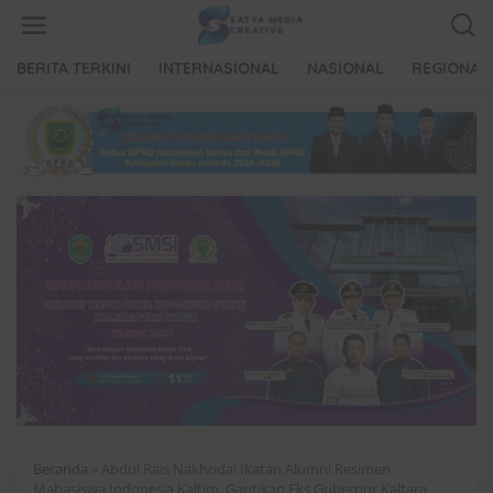
L
e
w
a
BERITA TERKINI
INTERNASIONAL
NASIONAL
REGIONAL
t
i
k
e
k
o
n
t
e
n
Beranda
»
Abdul Rais Nakhodai Ikatan Alumni Resimen
Mahasiswa Indonesia Kaltim, Gantikan Eks Gubernur Kaltara