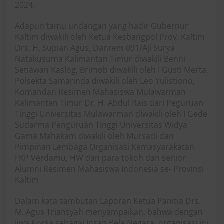
2024.
Adapun tamu undangan yang hadir Gubernur
Kaltim diwakili oleh Ketua Kesbangpol Prov. Kaltim
Drs. H. Supian Agus, Danrem 091/Aji Surya
Natakusuma Kalimantan Timur diwakili Benni
Setiawan Kaslog, Brimob diwakili oleh I Gusti Merta,
Polsekta Samarinda diwakili oleh Leo Yulistiono,
Komandan Resimen Mahasiswa Mulawarman
Kalimantan Timur Dr. H. Abdul Rais dari Peguruan
Tinggi Universitas Mulawarman diwakili oleh I Gede
Sudarma Penguruan Tinggi Universitas Widya
Gama Mahakam diwakili oleh Mursadi dan
Pimpinan Lembaga Organisasi Kemasyarakatan
FKP Verdamu, HW dan para tokoh dan senior
Alumni Resimen Mahasiswa Indonesia se- Provinsi
Kaltim
Dalam kata sambutan Laporan Ketua Panitia Drs.
M. Agus Triansyah menyampaikan, bahwa dengan
Jiwa Korsa sebagai Insan Bela Negara, organisasi ini