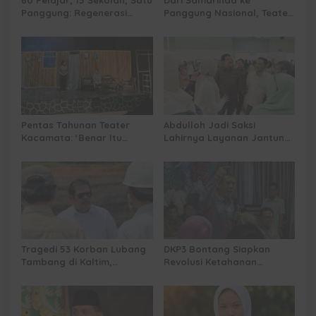
60 Pelajar, 15 Sekolah, Satu
Dari Samarinda ke
Panggung: Regenerasi
Panggung Nasional, Teater
Teater Kaltim Menemukan
Dahana Bawa Nama
Jalannya
Kalimantan ke FTRN ISI
Yogyakarta
Pentas Tahunan Teater
Abdulloh Jadi Saksi
Kacamata: ‘Benar Itu
Lahirnya Layanan Jantung
Kalah’ Menggugat Luka
Modern di Balikpapan:
Korupsi dan Kemiskinan
Jawaban Kebutuhan
Rakyat
Tragedi 53 Korban Lubang
DKP3 Bontang Siapkan
Tambang di Kaltim,
Revolusi Ketahanan
Abdulloh Desak Perbaikan
Pangan dari Sekolah,
Total Tata Kelola
Smartani Jadi Senjata