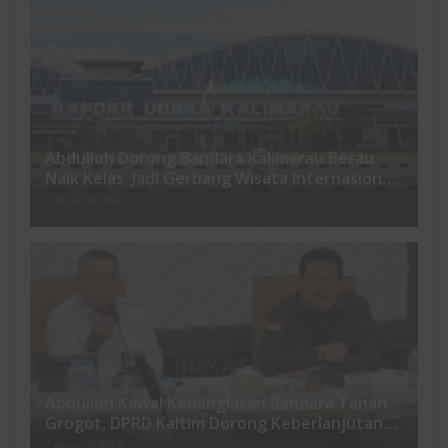
Abdulloh Dorong Bandara Kalimarau Berau
Naik Kelas, Jadi Gerbang Wisata Internasional
Kaltim
7 Agustus 2026
Abdulloh Kawal Kebangkitan Bandara Tanah
Grogot, DPRD Kaltim Dorong Keberlanjutan
Proyek Strategis
7 Agustus 2026