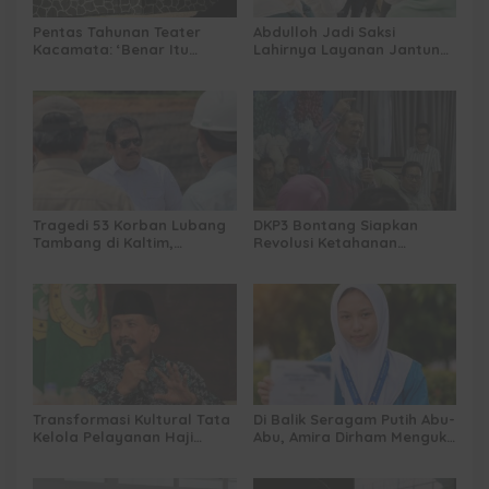
Pentas Tahunan Teater
Abdulloh Jadi Saksi
Kacamata: ‘Benar Itu
Lahirnya Layanan Jantung
Kalah’ Menggugat Luka
Modern di Balikpapan:
Korupsi dan Kemiskinan
Jawaban Kebutuhan
Rakyat
Tragedi 53 Korban Lubang
DKP3 Bontang Siapkan
Tambang di Kaltim,
Revolusi Ketahanan
Abdulloh Desak Perbaikan
Pangan dari Sekolah,
Total Tata Kelola
Smartani Jadi Senjata
Transformasi Kultural Tata
Di Balik Seragam Putih Abu-
Kelola Pelayanan Haji
Abu, Amira Dirham Mengukir
Indonesia
Prestasi di Ajang Olimpiade
Nasional