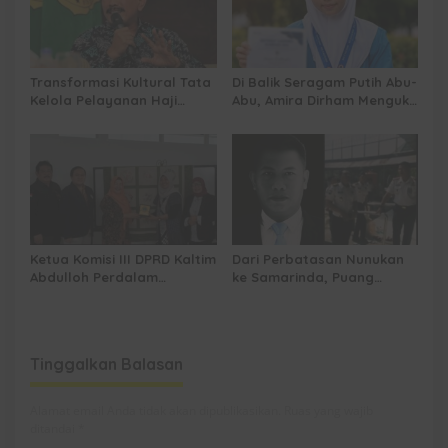
Transformasi Kultural Tata
Di Balik Seragam Putih Abu-
Kelola Pelayanan Haji
Abu, Amira Dirham Mengukir
Indonesia
Prestasi di Ajang Olimpiade
Nasional
Ketua Komisi III DPRD Kaltim
Dari Perbatasan Nunukan
Abdulloh Perdalam
ke Samarinda, Puang
Ekosistem Ekspor Lewat
Dirham Ubah Lapas Jadi
Bangku Doktoral
Ruang Harapan
Tinggalkan Balasan
Alamat email Anda tidak akan dipublikasikan.
Ruas yang wajib
ditandai
*