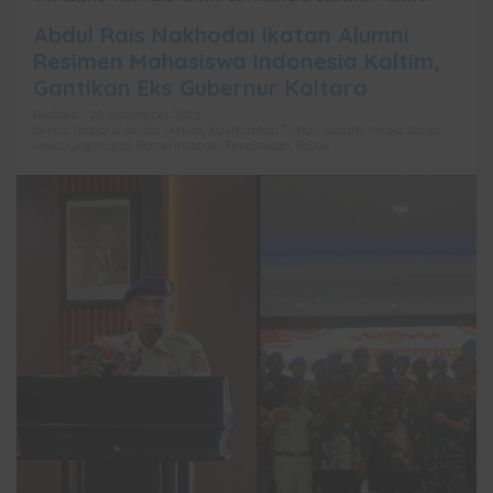
Abdul Rais Nakhodai Ikatan Alumni
Resimen Mahasiswa Indonesia Kaltim,
Gantikan Eks Gubernur Kaltara
Redaksi
29 September 2025
Berita Terbaru
,
Berita Terkini
,
Kalimantan Timur
,
Kaltim
,
Media Satya
News
,
Organisasi
,
Pemerintahan
,
Pendidikan
,
Politik