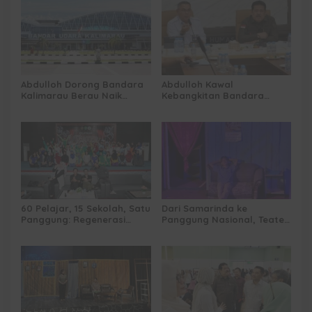
Abdulloh Dorong Bandara
Abdulloh Kawal
Kalimarau Berau Naik
Kebangkitan Bandara
Kelas, Jadi Gerbang Wisata
Tanah Grogot, DPRD Kaltim
Internasional Kaltim
Dorong Keberlanjutan
Proyek Strategis
60 Pelajar, 15 Sekolah, Satu
Dari Samarinda ke
Panggung: Regenerasi
Panggung Nasional, Teater
Teater Kaltim Menemukan
Dahana Bawa Nama
Jalannya
Kalimantan ke FTRN ISI
Yogyakarta