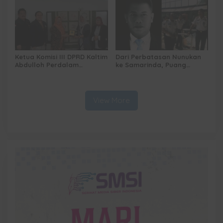
Ketua Komisi III DPRD Kaltim
Dari Perbatasan Nunukan
Abdulloh Perdalam
ke Samarinda, Puang
Ekosistem Ekspor Lewat
Dirham Ubah Lapas Jadi
Bangku Doktoral
Ruang Harapan
View More