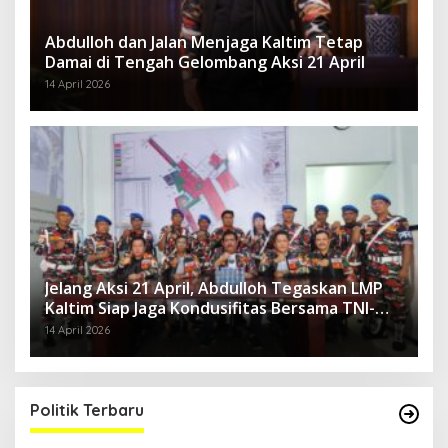
Abdulloh dan Jalan Menjaga Kaltim Tetap
Damai di Tengah Gelombang Aksi 21 April
14 April 2026
Jelang Aksi 21 April, Abdulloh Tegaskan LMP
Kaltim Siap Jaga Kondusifitas Bersama TNI-
Polri
14 April 2026
Politik Terbaru