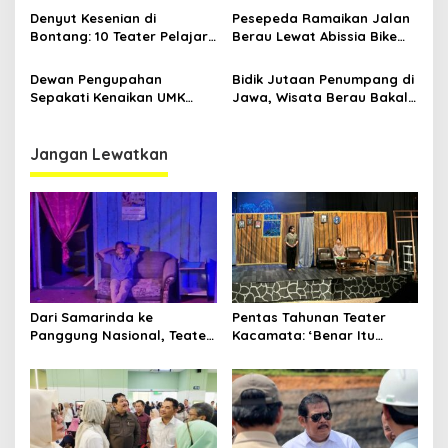
Panggung
Kesehatan Warga Utama
Denyut Kesenian di
Pesepeda Ramaikan Jalan
Bontang: 10 Teater Pelajar
Berau Lewat Abissia Bike
Kaltim dan Perayaan
Gelar Berau Night Ride
Proses Bernama AKSARA
Dewan Pengupahan
Bidik Jutaan Penumpang di
Sepakati Kenaikan UMK
Jawa, Wisata Berau Bakal
Berau Sebesar 7,59 Persen
di-Branding di Gerbong
Kereta Api Indonesia
Jangan Lewatkan
Dari Samarinda ke
Pentas Tahunan Teater
Panggung Nasional, Teater
Kacamata: ‘Benar Itu
Dahana Bawa Nama
Kalah’ Menggugat Luka
Kalimantan ke FTRN ISI
Korupsi dan Kemiskinan
Yogyakarta