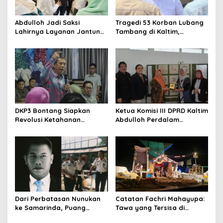
Abdulloh Jadi Saksi
Tragedi 53 Korban Lubang
Lahirnya Layanan Jantung
Tambang di Kaltim,
Modern di Balikpapan:
Abdulloh Desak Perbaikan
Jawaban Kebutuhan
Total Tata Kelola
Rakyat
DKP3 Bontang Siapkan
Ketua Komisi III DPRD Kaltim
Revolusi Ketahanan
Abdulloh Perdalam
Pangan dari Sekolah,
Ekosistem Ekspor Lewat
Smartani Jadi Senjata
Bangku Doktoral
Dari Perbatasan Nunukan
Catatan Fachri Mahayupa:
ke Samarinda, Puang
Tawa yang Tersisa di
Dirham Ubah Lapas Jadi
Kolong Jembatan RT Nol