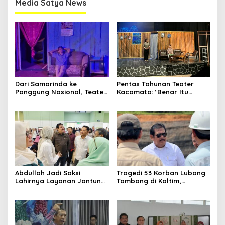
Media Satya News
Dari Samarinda ke
Pentas Tahunan Teater
Panggung Nasional, Teater
Kacamata: ‘Benar Itu
Dahana Bawa Nama
Kalah’ Menggugat Luka
Kalimantan ke FTRN ISI
Korupsi dan Kemiskinan
Yogyakarta
Abdulloh Jadi Saksi
Tragedi 53 Korban Lubang
Lahirnya Layanan Jantung
Tambang di Kaltim,
Modern di Balikpapan:
Abdulloh Desak Perbaikan
Jawaban Kebutuhan
Total Tata Kelola
Rakyat