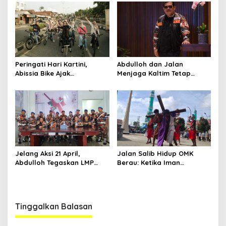
Ruang Harapan
RW Nol Teater Mahardika
Samarinda
Peringati Hari Kartini,
Abdulloh dan Jalan
Abissia Bike Ajak
Menjaga Kaltim Tetap
Perempuan Berau Gowes
Damai di Tengah
Sambil Berkebaya
Gelombang Aksi 21 April
Jelang Aksi 21 April,
Jalan Salib Hidup OMK
Abdulloh Tegaskan LMP
Berau: Ketika Iman
Kaltim Siap Jaga
Dihidupkan di Atas
Kondusifitas Bersama TNI-
Panggung
Polri
Tinggalkan Balasan