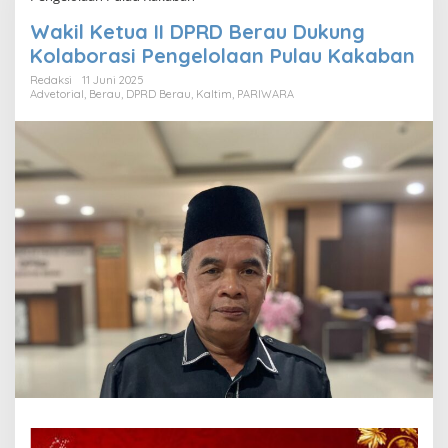
Wakil Ketua II DPRD Berau Dukung
Kolaborasi Pengelolaan Pulau Kakaban
Redaksi
11 Juni 2025
Advetorial
,
Berau
,
DPRD Berau
,
Kaltim
,
PARIWARA