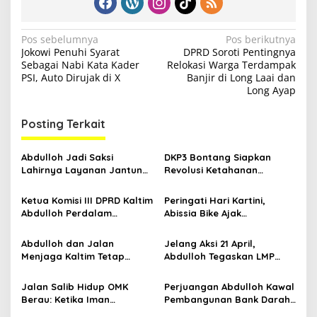
N
Pos sebelumnya
Pos berikutnya
Jokowi Penuhi Syarat
DPRD Soroti Pentingnya
a
Sebagai Nabi Kata Kader
Relokasi Warga Terdampak
v
PSI, Auto Dirujak di X
Banjir di Long Laai dan
Long Ayap
i
g
Posting Terkait
a
s
Abdulloh Jadi Saksi
DKP3 Bontang Siapkan
Lahirnya Layanan Jantung
Revolusi Ketahanan
i
Modern di Balikpapan:
Pangan dari Sekolah,
p
Jawaban Kebutuhan
Smartani Jadi Senjata
Ketua Komisi III DPRD Kaltim
Peringati Hari Kartini,
Rakyat
Abdulloh Perdalam
Abissia Bike Ajak
o
Ekosistem Ekspor Lewat
Perempuan Berau Gowes
s
Bangku Doktoral
Sambil Berkebaya
Abdulloh dan Jalan
Jelang Aksi 21 April,
Menjaga Kaltim Tetap
Abdulloh Tegaskan LMP
Damai di Tengah
Kaltim Siap Jaga
Gelombang Aksi 21 April
Kondusifitas Bersama TNI-
Jalan Salib Hidup OMK
Perjuangan Abdulloh Kawal
Polri
Berau: Ketika Iman
Pembangunan Bank Darah
Dihidupkan di Atas
RSUD Kanujoso Balikpapan: