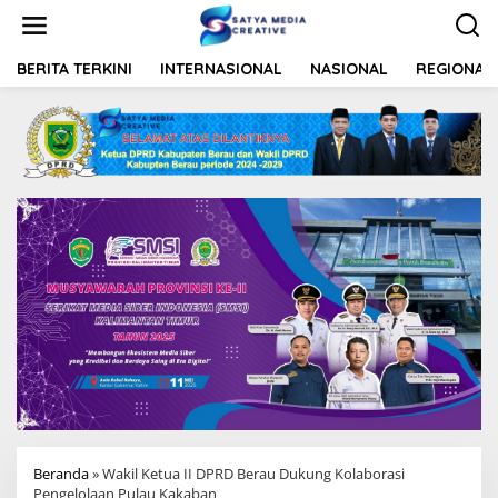
L
e
w
a
BERITA TERKINI
INTERNASIONAL
NASIONAL
REGIONAL
t
i
k
e
k
o
n
t
e
n
Beranda
»
Wakil Ketua II DPRD Berau Dukung Kolaborasi
Pengelolaan Pulau Kakaban