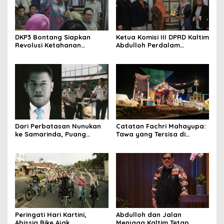
DKP3 Bontang Siapkan
Ketua Komisi III DPRD Kaltim
Revolusi Ketahanan
Abdulloh Perdalam
Pangan dari Sekolah,
Ekosistem Ekspor Lewat
Smartani Jadi Senjata
Bangku Doktoral
Dari Perbatasan Nunukan
Catatan Fachri Mahayupa:
ke Samarinda, Puang
Tawa yang Tersisa di
Dirham Ubah Lapas Jadi
Kolong Jembatan RT Nol
Ruang Harapan
RW Nol Teater Mahardika
Samarinda
Peringati Hari Kartini,
Abdulloh dan Jalan
Abissia Bike Ajak
Menjaga Kaltim Tetap