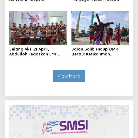
Perempuan Berau Gowes
Damai di Tengah
Sambil Berkebaya
Gelombang Aksi 21 April
Jelang Aksi 21 April,
Jalan Salib Hidup OMK
Abdulloh Tegaskan LMP
Berau: Ketika Iman
Kaltim Siap Jaga
Dihidupkan di Atas
Kondusifitas Bersama TNI-
Panggung
Polri
View More