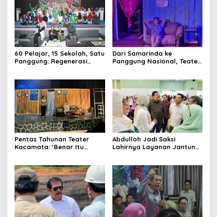
60 Pelajar, 15 Sekolah, Satu
Dari Samarinda ke
Panggung: Regenerasi
Panggung Nasional, Teater
Teater Kaltim Menemukan
Dahana Bawa Nama
Jalannya
Kalimantan ke FTRN ISI
Yogyakarta
Pentas Tahunan Teater
Abdulloh Jadi Saksi
Kacamata: ‘Benar Itu
Lahirnya Layanan Jantung
Kalah’ Menggugat Luka
Modern di Balikpapan:
Korupsi dan Kemiskinan
Jawaban Kebutuhan
Rakyat