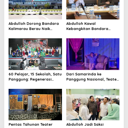
Abdulloh Dorong Bandara
Abdulloh Kawal
Kalimarau Berau Naik
Kebangkitan Bandara
Kelas, Jadi Gerbang Wisata
Tanah Grogot, DPRD Kaltim
Internasional Kaltim
Dorong Keberlanjutan
Proyek Strategis
60 Pelajar, 15 Sekolah, Satu
Dari Samarinda ke
Panggung: Regenerasi
Panggung Nasional, Teater
Teater Kaltim Menemukan
Dahana Bawa Nama
Jalannya
Kalimantan ke FTRN ISI
Yogyakarta
Pentas Tahunan Teater
Abdulloh Jadi Saksi