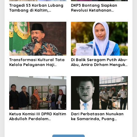
Tragedi 53 Korban Lubang
DKP3 Bontang Siapkan
Tambang di Kaltim,
Revolusi Ketahanan
Abdulloh Desak Perbaikan
Pangan dari Sekolah,
Total Tata Kelola
Smartani Jadi Senjata
Transformasi Kultural Tata
Di Balik Seragam Putih Abu-
Kelola Pelayanan Haji
Abu, Amira Dirham Mengukir
Indonesia
Prestasi di Ajang Olimpiade
Nasional
Ketua Komisi III DPRD Kaltim
Dari Perbatasan Nunukan
Abdulloh Perdalam
ke Samarinda, Puang
Ekosistem Ekspor Lewat
Dirham Ubah Lapas Jadi
Bangku Doktoral
Ruang Harapan