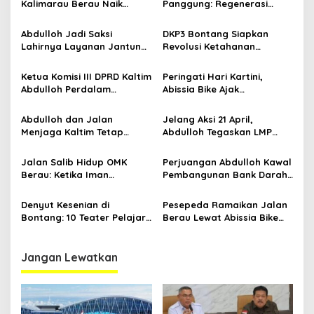
Kalimarau Berau Naik
Panggung: Regenerasi
i
Kelas, Jadi Gerbang Wisata
Teater Kaltim Menemukan
p
Internasional Kaltim
Jalannya
Abdulloh Jadi Saksi
DKP3 Bontang Siapkan
Lahirnya Layanan Jantung
Revolusi Ketahanan
o
Modern di Balikpapan:
Pangan dari Sekolah,
s
Jawaban Kebutuhan
Smartani Jadi Senjata
Ketua Komisi III DPRD Kaltim
Peringati Hari Kartini,
Rakyat
Abdulloh Perdalam
Abissia Bike Ajak
Ekosistem Ekspor Lewat
Perempuan Berau Gowes
Bangku Doktoral
Sambil Berkebaya
Abdulloh dan Jalan
Jelang Aksi 21 April,
Menjaga Kaltim Tetap
Abdulloh Tegaskan LMP
Damai di Tengah
Kaltim Siap Jaga
Gelombang Aksi 21 April
Kondusifitas Bersama TNI-
Jalan Salib Hidup OMK
Perjuangan Abdulloh Kawal
Polri
Berau: Ketika Iman
Pembangunan Bank Darah
Dihidupkan di Atas
RSUD Kanujoso Balikpapan:
Panggung
Kesehatan Warga Utama
Denyut Kesenian di
Pesepeda Ramaikan Jalan
Bontang: 10 Teater Pelajar
Berau Lewat Abissia Bike
Kaltim dan Perayaan
Gelar Berau Night Ride
Proses Bernama AKSARA
Jangan Lewatkan