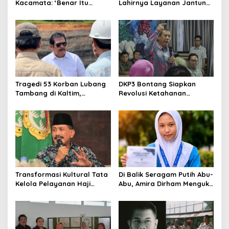
Kacamata: ‘Benar Itu
Lahirnya Layanan Jantung
Kalah’ Menggugat Luka
Modern di Balikpapan:
Korupsi dan Kemiskinan
Jawaban Kebutuhan
Rakyat
Tragedi 53 Korban Lubang
DKP3 Bontang Siapkan
Tambang di Kaltim,
Revolusi Ketahanan
Abdulloh Desak Perbaikan
Pangan dari Sekolah,
Total Tata Kelola
Smartani Jadi Senjata
Transformasi Kultural Tata
Di Balik Seragam Putih Abu-
Kelola Pelayanan Haji
Abu, Amira Dirham Mengukir
Indonesia
Prestasi di Ajang Olimpiade
Nasional