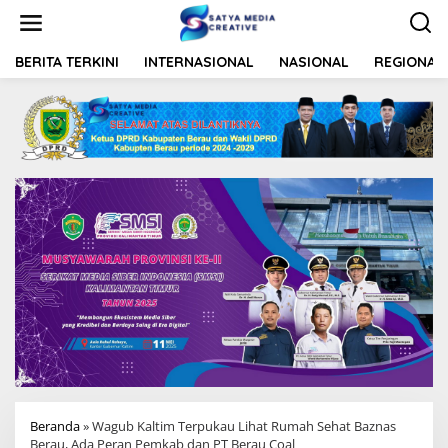
L
e
w
a
BERITA TERKINI
INTERNASIONAL
NASIONAL
REGIONAL
t
i
k
e
k
o
n
t
e
n
Beranda
»
Wagub Kaltim Terpukau Lihat Rumah Sehat Baznas
Berau, Ada Peran Pemkab dan PT Berau Coal