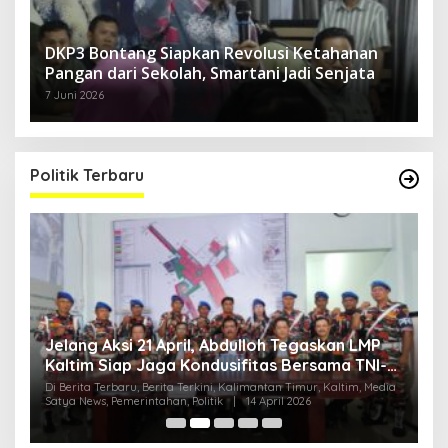
DKP3 Bontang Siapkan Revolusi Ketahanan
Pangan dari Sekolah, Smartani Jadi Senjata
7 Juni 2026
Politik Terbaru
Jelang Aksi 21 April, Abdulloh Tegaskan LMP
R
Kaltim Siap Jaga Kondusifitas Bersama TNI-
B
Polri
H
ia
Di Berita Terbaru, Berita Terkini, Kalimantan Timur, Kaltim, Media
Di
Satya News, Pemerintahan, Politik
|
14 April 2026
Ka
Pol