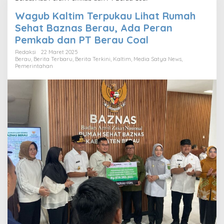
Wagub Kaltim Terpukau Lihat Rumah
Sehat Baznas Berau, Ada Peran
Pemkab dan PT Berau Coal
Redaksi
22 Maret 2025
Berau
,
Berita Terbaru
,
Berita Terkini
,
Kaltim
,
Media Satya News
,
Pemerintahan