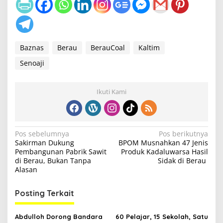
Baznas
Berau
BerauCoal
Kaltim
Senoaji
Ikuti Kami
N
Pos sebelumnya
Pos berikutnya
Sakirman Dukung
BPOM Musnahkan 47 Jenis
a
Pembangunan Pabrik Sawit
Produk Kadaluwarsa Hasil
v
di Berau, Bukan Tanpa
Sidak di Berau
Alasan
i
g
Posting Terkait
a
s
Abdulloh Dorong Bandara
60 Pelajar, 15 Sekolah, Satu