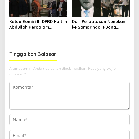
Ketua Komisi III DPRD Kaltim
Dari Perbatasan Nunukan
Abdulloh Perdalam
ke Samarinda, Puang
Ekosistem Ekspor Lewat
Dirham Ubah Lapas Jadi
Bangku Doktoral
Ruang Harapan
Tinggalkan Balasan
Alamat email Anda tidak akan dipublikasikan.
Ruas yang wajib
ditandai
*