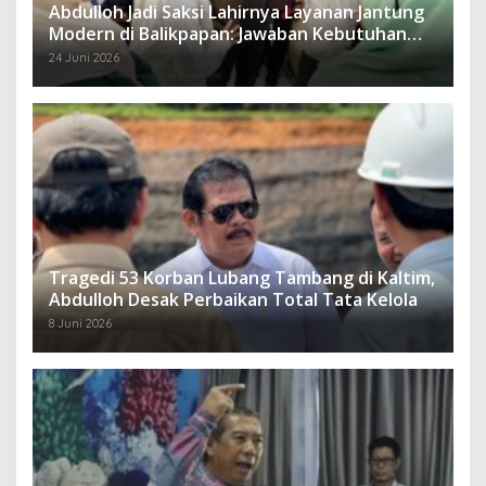
Abdulloh Jadi Saksi Lahirnya Layanan Jantung
Modern di Balikpapan: Jawaban Kebutuhan
Rakyat
24 Juni 2026
Tragedi 53 Korban Lubang Tambang di Kaltim,
Abdulloh Desak Perbaikan Total Tata Kelola
8 Juni 2026