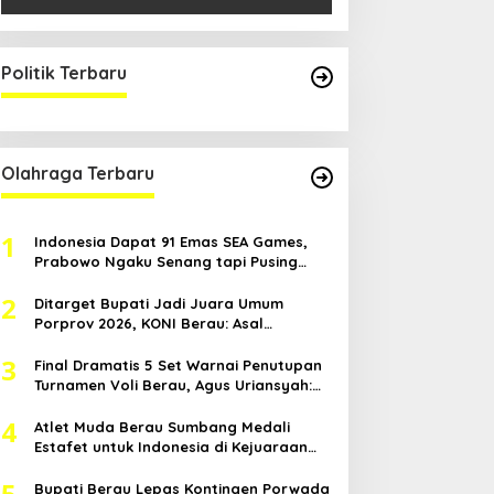
Politik Terbaru
Olahraga Terbaru
1
Indonesia Dapat 91 Emas SEA Games,
Prabowo Ngaku Senang tapi Pusing
Mikir Bonus
2
Ditarget Bupati Jadi Juara Umum
Porprov 2026, KONI Berau: Asal
Anggaran Mendukung
3
Final Dramatis 5 Set Warnai Penutupan
Turnamen Voli Berau, Agus Uriansyah:
Mental Atlet Kita Luar Biasa
4
Atlet Muda Berau Sumbang Medali
Estafet untuk Indonesia di Kejuaraan
Atletik Asia Tenggara
5
Bupati Berau Lepas Kontingen Porwada