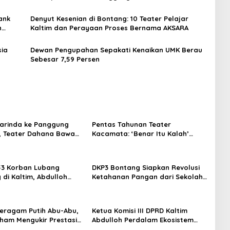
ank
Denyut Kesenian di Bontang: 10 Teater Pelajar
n
Kaltim dan Perayaan Proses Bernama AKSARA
sia
Dewan Pengupahan Sepakati Kenaikan UMK Berau
Sebesar 7,59 Persen
arinda ke Panggung
Pentas Tahunan Teater
, Teater Dahana Bawa
Kacamata: ‘Benar Itu Kalah’
imantan ke FTRN ISI
Menggugat Luka Korupsi dan
rta
Kemiskinan
53 Korban Lubang
DKP3 Bontang Siapkan Revolusi
di Kaltim, Abdulloh
Ketahanan Pangan dari Sekolah,
rbaikan Total Tata
Smartani Jadi Senjata
 Seragam Putih Abu-Abu,
Ketua Komisi III DPRD Kaltim
rham Mengukir Prestasi
Abdulloh Perdalam Ekosistem
 Olimpiade Nasional
Ekspor Lewat Bangku Doktoral