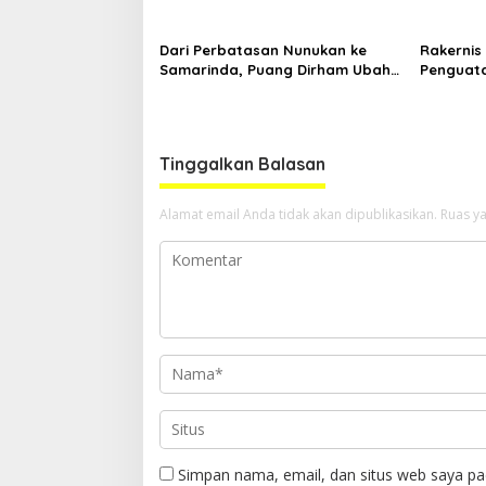
Dari Perbatasan Nunukan ke
Rakernis 
Samarinda, Puang Dirham Ubah
Penguata
Lapas Jadi Ruang Harapan
Tribrata
Tinggalkan Balasan
Alamat email Anda tidak akan dipublikasikan.
Ruas ya
Simpan nama, email, dan situs web saya pa