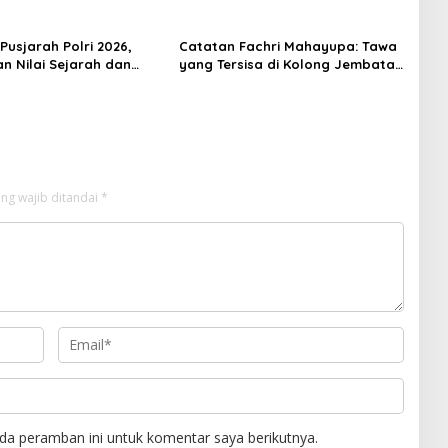
Pusjarah Polri 2026,
Catatan Fachri Mahayupa: Tawa
n Nilai Sejarah dan
yang Tersisa di Kolong Jembatan
 Jadi Fokus Utama
RT Nol RW Nol Teater Mahardika
Samarinda
ng wajib ditandai
*
da peramban ini untuk komentar saya berikutnya.