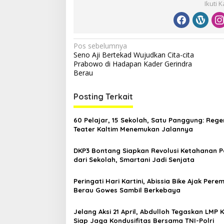
Ikuti 
N
Pos sebelumnya
Seno Aji Bertekad Wujudkan Cita-cita
a
Prabowo di Hadapan Kader Gerindra
v
Berau
i
Posting Terkait
g
a
60 Pelajar, 15 Sekolah, Satu Panggung: Rege
s
Teater Kaltim Menemukan Jalannya
i
DKP3 Bontang Siapkan Revolusi Ketahanan 
p
dari Sekolah, Smartani Jadi Senjata
o
Peringati Hari Kartini, Abissia Bike Ajak Per
s
Berau Gowes Sambil Berkebaya
Jelang Aksi 21 April, Abdulloh Tegaskan LMP 
Siap Jaga Kondusifitas Bersama TNI-Polri