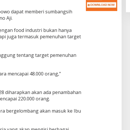
abowo dapat memberi sumbangsih
o Aji.
engan food industri bukan hanya
tapi juga termasuk pemenuhan target
yinggung tentang target pemenuhan
gara mencapai 48.000 orang,”
28 diharapkan akan ada penambahan
encapai 220.000 orang.
cara bergelombang akan masuk ke Ibu
ja yang akan mengisi berbagai