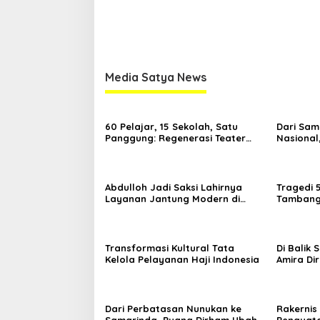
Media Satya News
60 Pelajar, 15 Sekolah, Satu
Dari Sam
Panggung: Regenerasi Teater
Nasional
Kaltim Menemukan Jalannya
Nama Kal
Yogyaka
Abdulloh Jadi Saksi Lahirnya
Tragedi 
Layanan Jantung Modern di
Tambang 
Balikpapan: Jawaban Kebutuhan
Desak Pe
Rakyat
Kelola
Transformasi Kultural Tata
Di Balik
Kelola Pelayanan Haji Indonesia
Amira Di
di Ajang
Dari Perbatasan Nunukan ke
Rakernis 
Samarinda, Puang Dirham Ubah
Penguata