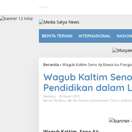
L
e
w
a
tutup
t
i
k
BERITA TERKINI
INTERNASIONAL
NASIO
e
k
o
n
t
Beranda
»
Wagub Kaltim Seno Aji Bawa Isu Pang
e
n
Wagub Kaltim Seno
Pendidikan dalam 
Redaksi
19 Maret 2025
Berita Terbaru
,
Berita Terkini
,
Kalimantan Timur
,
Kaltim
Wagub Kaltim, Seno Aji