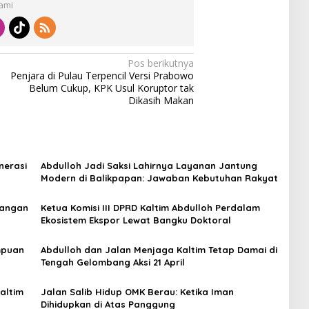
Kami
Pos berikutnya
Penjara di Pulau Terpencil Versi Prabowo
Belum Cukup, KPK Usul Koruptor tak
Dikasih Makan
nerasi
Abdulloh Jadi Saksi Lahirnya Layanan Jantung
Modern di Balikpapan: Jawaban Kebutuhan Rakyat
Pangan
Ketua Komisi III DPRD Kaltim Abdulloh Perdalam
Ekosistem Ekspor Lewat Bangku Doktoral
empuan
Abdulloh dan Jalan Menjaga Kaltim Tetap Damai di
Tengah Gelombang Aksi 21 April
Kaltim
Jalan Salib Hidup OMK Berau: Ketika Iman
Dihidupkan di Atas Panggung