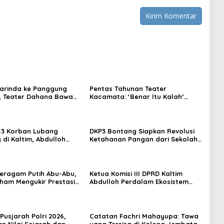
arinda ke Panggung
Pentas Tahunan Teater
, Teater Dahana Bawa
Kacamata: ‘Benar Itu Kalah’
imantan ke FTRN ISI
Menggugat Luka Korupsi dan
rta
Kemiskinan
53 Korban Lubang
DKP3 Bontang Siapkan Revolusi
di Kaltim, Abdulloh
Ketahanan Pangan dari Sekolah,
rbaikan Total Tata
Smartani Jadi Senjata
 Seragam Putih Abu-Abu,
Ketua Komisi III DPRD Kaltim
rham Mengukir Prestasi
Abdulloh Perdalam Ekosistem
 Olimpiade Nasional
Ekspor Lewat Bangku Doktoral
Pusjarah Polri 2026,
Catatan Fachri Mahayupa: Tawa
n Nilai Sejarah dan
yang Tersisa di Kolong Jembatan