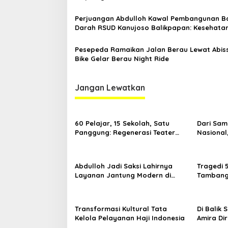
Perjuangan Abdulloh Kawal Pembangunan B
Darah RSUD Kanujoso Balikpapan: Kesehata
Warga Utama
Pesepeda Ramaikan Jalan Berau Lewat Abis
Bike Gelar Berau Night Ride
Jangan Lewatkan
60 Pelajar, 15 Sekolah, Satu
Dari Sam
Panggung: Regenerasi Teater
Nasional
Kaltim Menemukan Jalannya
Nama Kal
Yogyaka
Abdulloh Jadi Saksi Lahirnya
Tragedi 
Layanan Jantung Modern di
Tambang 
Balikpapan: Jawaban Kebutuhan
Desak Pe
Rakyat
Kelola
Transformasi Kultural Tata
Di Balik
Kelola Pelayanan Haji Indonesia
Amira Di
di Ajang