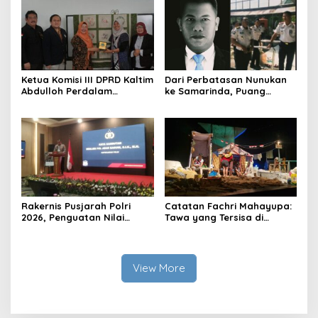
Ketua Komisi III DPRD Kaltim
Dari Perbatasan Nunukan
Abdulloh Perdalam
ke Samarinda, Puang
Ekosistem Ekspor Lewat
Dirham Ubah Lapas Jadi
Bangku Doktoral
Ruang Harapan
Rakernis Pusjarah Polri
Catatan Fachri Mahayupa:
2026, Penguatan Nilai
Tawa yang Tersisa di
Sejarah dan Tribrata Jadi
Kolong Jembatan RT Nol
Fokus Utama
RW Nol Teater Mahardika
Samarinda
View More