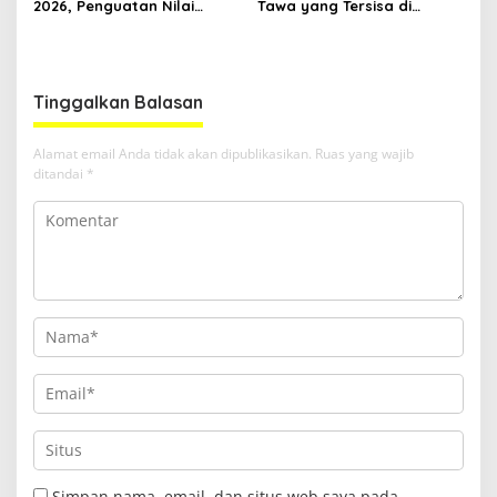
2026, Penguatan Nilai
Tawa yang Tersisa di
Sejarah dan Tribrata Jadi
Kolong Jembatan RT Nol
Fokus Utama
RW Nol Teater Mahardika
Samarinda
Tinggalkan Balasan
Alamat email Anda tidak akan dipublikasikan.
Ruas yang wajib
ditandai
*
Simpan nama, email, dan situs web saya pada