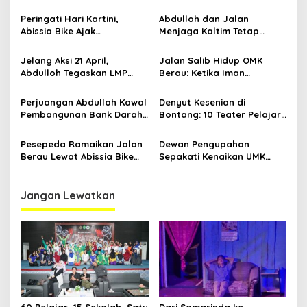
s
Pangan dari Sekolah,
Ekosistem Ekspor Lewat
Smartani Jadi Senjata
Bangku Doktoral
Peringati Hari Kartini,
Abdulloh dan Jalan
Abissia Bike Ajak
Menjaga Kaltim Tetap
Perempuan Berau Gowes
Damai di Tengah
Sambil Berkebaya
Gelombang Aksi 21 April
Jelang Aksi 21 April,
Jalan Salib Hidup OMK
Abdulloh Tegaskan LMP
Berau: Ketika Iman
Kaltim Siap Jaga
Dihidupkan di Atas
Kondusifitas Bersama TNI-
Panggung
Perjuangan Abdulloh Kawal
Denyut Kesenian di
Polri
Pembangunan Bank Darah
Bontang: 10 Teater Pelajar
RSUD Kanujoso Balikpapan:
Kaltim dan Perayaan
Kesehatan Warga Utama
Proses Bernama AKSARA
Pesepeda Ramaikan Jalan
Dewan Pengupahan
Berau Lewat Abissia Bike
Sepakati Kenaikan UMK
Gelar Berau Night Ride
Berau Sebesar 7,59 Persen
Jangan Lewatkan
60 Pelajar, 15 Sekolah, Satu
Dari Samarinda ke