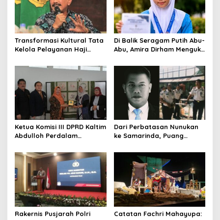
Transformasi Kultural Tata
Di Balik Seragam Putih Abu-
Kelola Pelayanan Haji
Abu, Amira Dirham Mengukir
Indonesia
Prestasi di Ajang Olimpiade
Nasional
Ketua Komisi III DPRD Kaltim
Dari Perbatasan Nunukan
Abdulloh Perdalam
ke Samarinda, Puang
Ekosistem Ekspor Lewat
Dirham Ubah Lapas Jadi
Bangku Doktoral
Ruang Harapan
Rakernis Pusjarah Polri
Catatan Fachri Mahayupa: