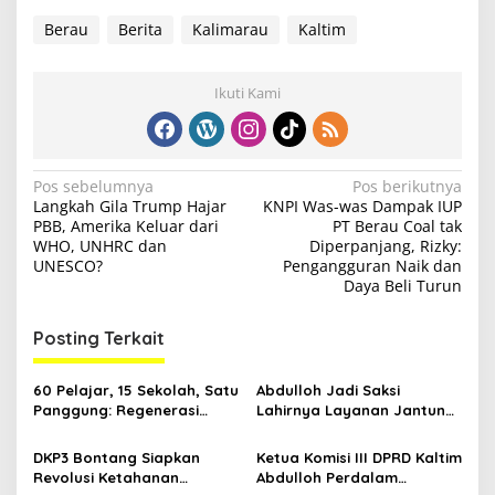
Berau
Berita
Kalimarau
Kaltim
Ikuti Kami
N
Pos sebelumnya
Pos berikutnya
Langkah Gila Trump Hajar
KNPI Was-was Dampak IUP
a
PBB, Amerika Keluar dari
PT Berau Coal tak
v
WHO, UNHRC dan
Diperpanjang, Rizky:
UNESCO?
Pengangguran Naik dan
i
Daya Beli Turun
g
Posting Terkait
a
s
60 Pelajar, 15 Sekolah, Satu
Abdulloh Jadi Saksi
i
Panggung: Regenerasi
Lahirnya Layanan Jantung
p
Teater Kaltim Menemukan
Modern di Balikpapan:
Jalannya
Jawaban Kebutuhan
DKP3 Bontang Siapkan
Ketua Komisi III DPRD Kaltim
o
Rakyat
Revolusi Ketahanan
Abdulloh Perdalam