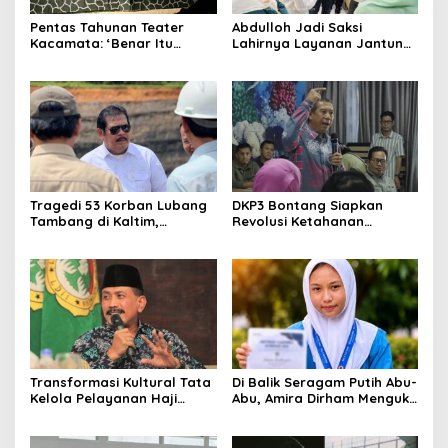
Pentas Tahunan Teater
Abdulloh Jadi Saksi
Kacamata: ‘Benar Itu
Lahirnya Layanan Jantung
Kalah’ Menggugat Luka
Modern di Balikpapan:
Korupsi dan Kemiskinan
Jawaban Kebutuhan
Rakyat
Tragedi 53 Korban Lubang
DKP3 Bontang Siapkan
Tambang di Kaltim,
Revolusi Ketahanan
Abdulloh Desak Perbaikan
Pangan dari Sekolah,
Total Tata Kelola
Smartani Jadi Senjata
Transformasi Kultural Tata
Di Balik Seragam Putih Abu-
Kelola Pelayanan Haji
Abu, Amira Dirham Mengukir
Indonesia
Prestasi di Ajang Olimpiade
Nasional