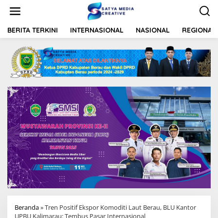
L
e
w
a
BERITA TERKINI
INTERNASIONAL
NASIONAL
REGIONAL
t
i
k
e
k
o
n
t
e
n
Beranda
»
Tren Positif Ekspor Komoditi Laut Berau, BLU Kantor
UPBU Kalimarau: Tembus Pasar Internasional