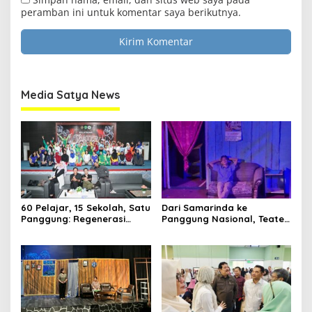
peramban ini untuk komentar saya berikutnya.
Clo
this
Media Satya News
mod
Masukkan Email Anda Untuk Mendapatkan Berita
Terupdate MEDIASATYA.CO.ID
Media Satya News
johnsmith@example.com
Your
email
Submit
60 Pelajar, 15 Sekolah, Satu
Dari Samarinda ke
Panggung: Regenerasi
Panggung Nasional, Teater
Teater Kaltim Menemukan
Dahana Bawa Nama
Jalannya
Kalimantan ke FTRN ISI
Yogyakarta