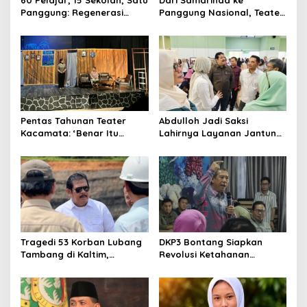
Panggung: Regenerasi
Panggung Nasional, Teater
Teater Kaltim Menemukan
Dahana Bawa Nama
Jalannya
Kalimantan ke FTRN ISI
Yogyakarta
Pentas Tahunan Teater
Abdulloh Jadi Saksi
Kacamata: ‘Benar Itu
Lahirnya Layanan Jantung
Kalah’ Menggugat Luka
Modern di Balikpapan:
Korupsi dan Kemiskinan
Jawaban Kebutuhan
Rakyat
Tragedi 53 Korban Lubang
DKP3 Bontang Siapkan
Tambang di Kaltim,
Revolusi Ketahanan
Abdulloh Desak Perbaikan
Pangan dari Sekolah,
Total Tata Kelola
Smartani Jadi Senjata