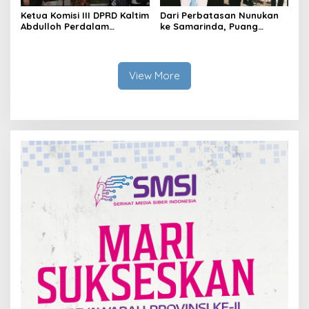
Ketua Komisi III DPRD Kaltim
Dari Perbatasan Nunukan
Abdulloh Perdalam
ke Samarinda, Puang
Ekosistem Ekspor Lewat
Dirham Ubah Lapas Jadi
Bangku Doktoral
Ruang Harapan
View More