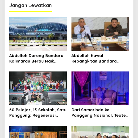
Jangan Lewatkan
Abdulloh Dorong Bandara
Abdulloh Kawal
Kalimarau Berau Naik
Kebangkitan Bandara
Kelas, Jadi Gerbang Wisata
Tanah Grogot, DPRD Kaltim
Internasional Kaltim
Dorong Keberlanjutan
Proyek Strategis
60 Pelajar, 15 Sekolah, Satu
Dari Samarinda ke
Panggung: Regenerasi
Panggung Nasional, Teater
Teater Kaltim Menemukan
Dahana Bawa Nama
Jalannya
Kalimantan ke FTRN ISI
Yogyakarta