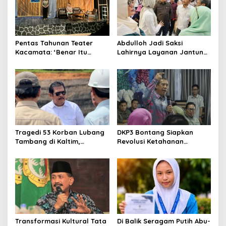
Pentas Tahunan Teater
Abdulloh Jadi Saksi
Kacamata: ‘Benar Itu
Lahirnya Layanan Jantung
Kalah’ Menggugat Luka
Modern di Balikpapan:
Korupsi dan Kemiskinan
Jawaban Kebutuhan
Rakyat
Tragedi 53 Korban Lubang
DKP3 Bontang Siapkan
Tambang di Kaltim,
Revolusi Ketahanan
Abdulloh Desak Perbaikan
Pangan dari Sekolah,
Total Tata Kelola
Smartani Jadi Senjata
Transformasi Kultural Tata
Di Balik Seragam Putih Abu-