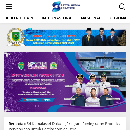
L
e
w
a
BERITA TERKINI
INTERNASIONAL
NASIONAL
REGIONAL
t
i
k
e
k
o
n
t
e
n
Beranda
»
Sri Kumalasari Dukung Program Peningkatan Produksi
Perkebunan untuk Perekonomian Berau