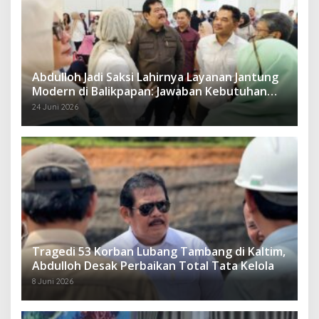
Abdulloh Jadi Saksi Lahirnya Layanan Jantung
Modern di Balikpapan: Jawaban Kebutuhan
Rakyat
24 Juni 2026
Tragedi 53 Korban Lubang Tambang di Kaltim,
Abdulloh Desak Perbaikan Total Tata Kelola
8 Juni 2026