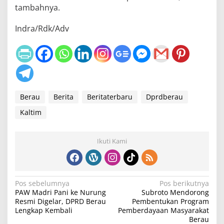
tambahnya.
Indra/Rdk/Adv
Berau
Berita
Beritaterbaru
Dprdberau
Kaltim
Ikuti Kami
N
Pos sebelumnya
Pos berikutnya
PAW Madri Pani ke Nurung
Subroto Mendorong
a
Resmi Digelar, DPRD Berau
Pembentukan Program
v
Lengkap Kembali
Pemberdayaan Masyarakat
Berau