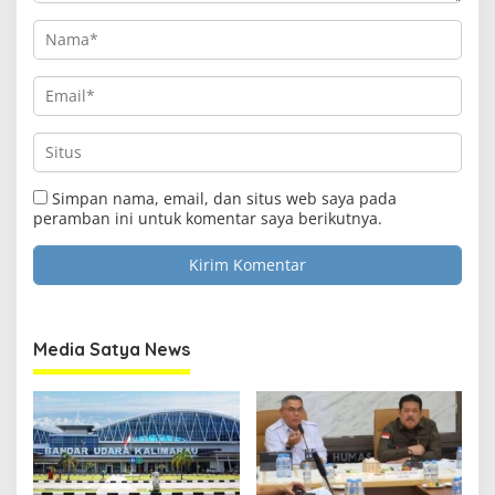
Simpan nama, email, dan situs web saya pada
peramban ini untuk komentar saya berikutnya.
Media Satya News
Clo
this
Media Satya News
mod
Masukkan Email Anda Untuk Mendapatkan Berita
Terupdate MEDIASATYA.CO.ID