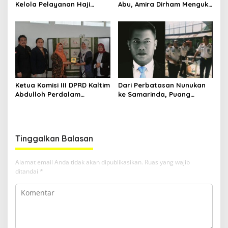
Kelola Pelayanan Haji
Abu, Amira Dirham Mengukir
Indonesia
Prestasi di Ajang Olimpiade
Nasional
Ketua Komisi III DPRD Kaltim
Dari Perbatasan Nunukan
Abdulloh Perdalam
ke Samarinda, Puang
Ekosistem Ekspor Lewat
Dirham Ubah Lapas Jadi
Bangku Doktoral
Ruang Harapan
Tinggalkan Balasan
Alamat email Anda tidak akan dipublikasikan.
Ruas yang wajib
ditandai
*