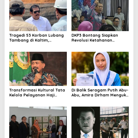
Rakyat
Tragedi 53 Korban Lubang
DKP3 Bontang Siapkan
Tambang di Kaltim,
Revolusi Ketahanan
Abdulloh Desak Perbaikan
Pangan dari Sekolah,
Total Tata Kelola
Smartani Jadi Senjata
Transformasi Kultural Tata
Di Balik Seragam Putih Abu-
Kelola Pelayanan Haji
Abu, Amira Dirham Mengukir
Indonesia
Prestasi di Ajang Olimpiade
Nasional