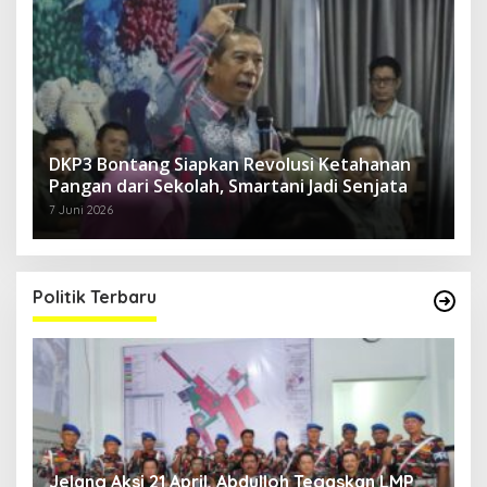
DKP3 Bontang Siapkan Revolusi Ketahanan
Pangan dari Sekolah, Smartani Jadi Senjata
7 Juni 2026
Politik Terbaru
Jelang Aksi 21 April, Abdulloh Tegaskan LMP
R