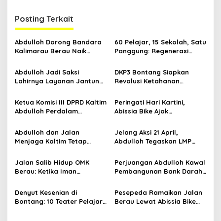
i
g
Posting Terkait
a
s
Abdulloh Dorong Bandara
60 Pelajar, 15 Sekolah, Satu
Kalimarau Berau Naik
Panggung: Regenerasi
i
Kelas, Jadi Gerbang Wisata
Teater Kaltim Menemukan
p
Internasional Kaltim
Jalannya
Abdulloh Jadi Saksi
DKP3 Bontang Siapkan
Lahirnya Layanan Jantung
Revolusi Ketahanan
o
Modern di Balikpapan:
Pangan dari Sekolah,
s
Jawaban Kebutuhan
Smartani Jadi Senjata
Ketua Komisi III DPRD Kaltim
Peringati Hari Kartini,
Rakyat
Abdulloh Perdalam
Abissia Bike Ajak
Ekosistem Ekspor Lewat
Perempuan Berau Gowes
Bangku Doktoral
Sambil Berkebaya
Abdulloh dan Jalan
Jelang Aksi 21 April,
Menjaga Kaltim Tetap
Abdulloh Tegaskan LMP
Damai di Tengah
Kaltim Siap Jaga
Gelombang Aksi 21 April
Kondusifitas Bersama TNI-
Jalan Salib Hidup OMK
Perjuangan Abdulloh Kawal
Polri
Berau: Ketika Iman
Pembangunan Bank Darah
Dihidupkan di Atas
RSUD Kanujoso Balikpapan:
Panggung
Kesehatan Warga Utama
Denyut Kesenian di
Pesepeda Ramaikan Jalan
Bontang: 10 Teater Pelajar
Berau Lewat Abissia Bike
Kaltim dan Perayaan
Gelar Berau Night Ride
Proses Bernama AKSARA