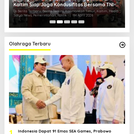
Kaltim Siap Jaga Kondusifitas Bersama TNI-
B
Polri
H
ia
Di Berita Terbaru, Berita Terkini, Kalimantan Timur, Kaltim, Media
Di
Satya News, Pemerintahan, Politik
|
14 April 2026
Ka
Pol
Olahraga Terbaru
1
Indonesia Dapat 91 Emas SEA Games, Prabowo