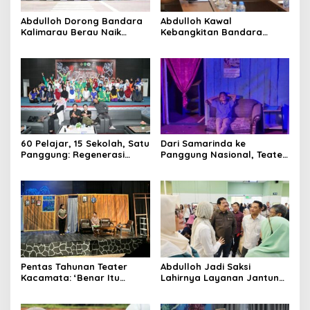
Abdulloh Dorong Bandara
Abdulloh Kawal
Kalimarau Berau Naik
Kebangkitan Bandara
johnsmith@example.com
Your
Kelas, Jadi Gerbang Wisata
Tanah Grogot, DPRD Kaltim
email
Internasional Kaltim
Dorong Keberlanjutan
Submit
Proyek Strategis
60 Pelajar, 15 Sekolah, Satu
Dari Samarinda ke
Panggung: Regenerasi
Panggung Nasional, Teater
Teater Kaltim Menemukan
Dahana Bawa Nama
Jalannya
Kalimantan ke FTRN ISI
Yogyakarta
Pentas Tahunan Teater
Abdulloh Jadi Saksi
Kacamata: ‘Benar Itu
Lahirnya Layanan Jantung
Kalah’ Menggugat Luka
Modern di Balikpapan:
Korupsi dan Kemiskinan
Jawaban Kebutuhan