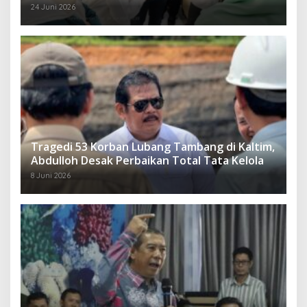
Rakyat
24 Juni 2026
Tragedi 53 Korban Lubang Tambang di Kaltim,
Abdulloh Desak Perbaikan Total Tata Kelola
8 Juni 2026