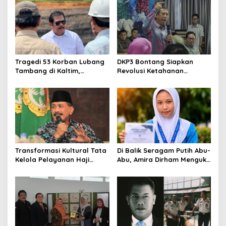
Rakyat
Tragedi 53 Korban Lubang
DKP3 Bontang Siapkan
Tambang di Kaltim,
Revolusi Ketahanan
Abdulloh Desak Perbaikan
Pangan dari Sekolah,
Total Tata Kelola
Smartani Jadi Senjata
Transformasi Kultural Tata
Di Balik Seragam Putih Abu-
Kelola Pelayanan Haji
Abu, Amira Dirham Mengukir
Indonesia
Prestasi di Ajang Olimpiade
Nasional