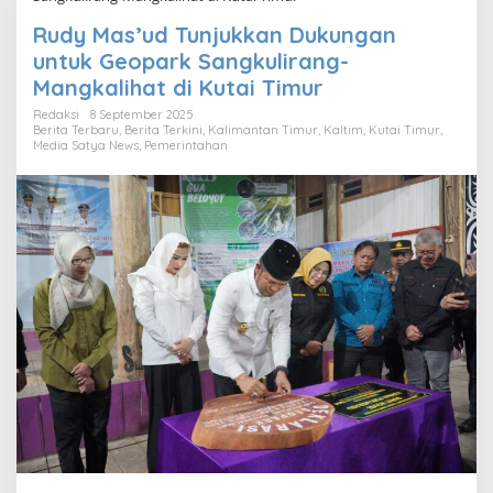
Rudy Mas’ud Tunjukkan Dukungan
untuk Geopark Sangkulirang-
Mangkalihat di Kutai Timur
Redaksi
8 September 2025
Berita Terbaru
,
Berita Terkini
,
Kalimantan Timur
,
Kaltim
,
Kutai Timur
,
Media Satya News
,
Pemerintahan