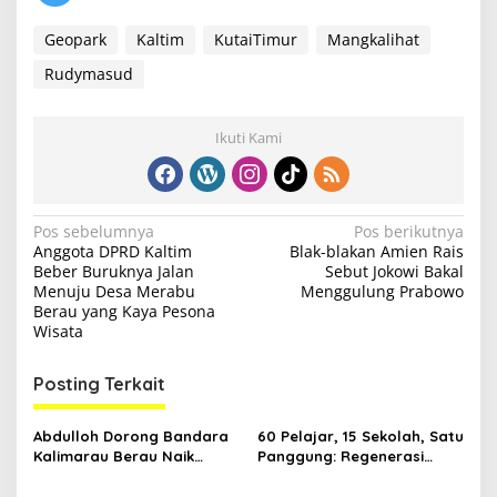
Geopark
Kaltim
KutaiTimur
Mangkalihat
Rudymasud
Ikuti Kami
N
Pos sebelumnya
Pos berikutnya
Anggota DPRD Kaltim
Blak-blakan Amien Rais
a
Beber Buruknya Jalan
Sebut Jokowi Bakal
v
Menuju Desa Merabu
Menggulung Prabowo
Berau yang Kaya Pesona
i
Wisata
g
Posting Terkait
a
s
Abdulloh Dorong Bandara
60 Pelajar, 15 Sekolah, Satu
i
Kalimarau Berau Naik
Panggung: Regenerasi
p
Kelas, Jadi Gerbang Wisata
Teater Kaltim Menemukan
Internasional Kaltim
Jalannya