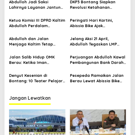
Abdulloh Jadi Saksi
DKP3 Bontang Siapkan
o
Lahirnya Layanan Jantung
Revolusi Ketahanan
s
Modern di Balikpapan:
Pangan dari Sekolah,
Jawaban Kebutuhan
Smartani Jadi Senjata
Ketua Komisi III DPRD Kaltim
Peringati Hari Kartini,
Rakyat
Abdulloh Perdalam
Abissia Bike Ajak
Ekosistem Ekspor Lewat
Perempuan Berau Gowes
Bangku Doktoral
Sambil Berkebaya
Abdulloh dan Jalan
Jelang Aksi 21 April,
Menjaga Kaltim Tetap
Abdulloh Tegaskan LMP
Damai di Tengah
Kaltim Siap Jaga
Gelombang Aksi 21 April
Kondusifitas Bersama TNI-
Jalan Salib Hidup OMK
Perjuangan Abdulloh Kawal
Polri
Berau: Ketika Iman
Pembangunan Bank Darah
Dihidupkan di Atas
RSUD Kanujoso Balikpapan:
Panggung
Kesehatan Warga Utama
Denyut Kesenian di
Pesepeda Ramaikan Jalan
Bontang: 10 Teater Pelajar
Berau Lewat Abissia Bike
Kaltim dan Perayaan
Gelar Berau Night Ride
Proses Bernama AKSARA
Jangan Lewatkan