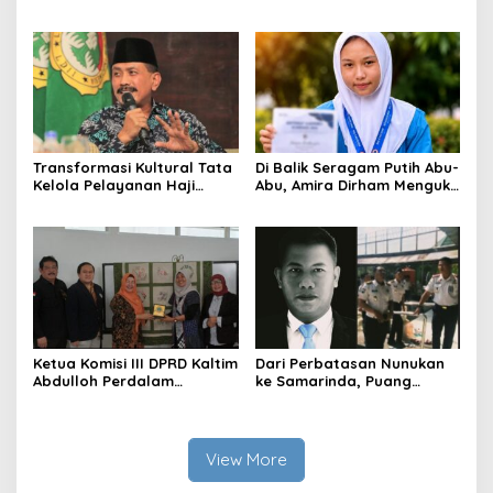
Abdulloh Desak Perbaikan
Pangan dari Sekolah,
Total Tata Kelola
Smartani Jadi Senjata
Transformasi Kultural Tata
Di Balik Seragam Putih Abu-
Kelola Pelayanan Haji
Abu, Amira Dirham Mengukir
Indonesia
Prestasi di Ajang Olimpiade
Nasional
Ketua Komisi III DPRD Kaltim
Dari Perbatasan Nunukan
Abdulloh Perdalam
ke Samarinda, Puang
Ekosistem Ekspor Lewat
Dirham Ubah Lapas Jadi
Bangku Doktoral
Ruang Harapan
View More