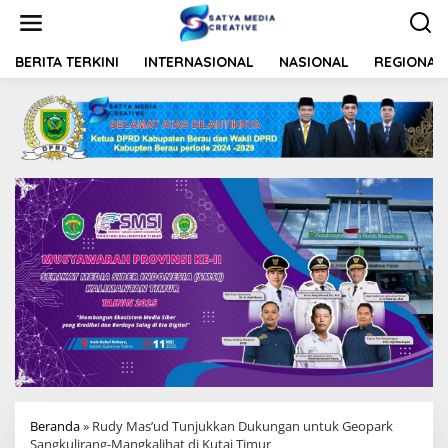
L
e
w
a
BERITA TERKINI
INTERNASIONAL
NASIONAL
REGIONAL
t
i
k
e
k
o
n
t
e
n
Beranda
»
Rudy Mas’ud Tunjukkan Dukungan untuk Geopark
Sangkulirang-Mangkalihat di Kutai Timur