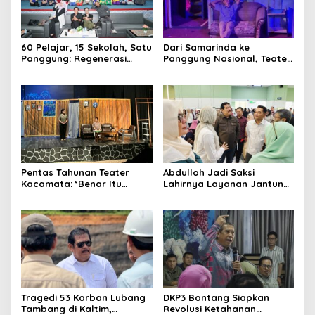
60 Pelajar, 15 Sekolah, Satu
Dari Samarinda ke
Panggung: Regenerasi
Panggung Nasional, Teater
Teater Kaltim Menemukan
Dahana Bawa Nama
Jalannya
Kalimantan ke FTRN ISI
Yogyakarta
Pentas Tahunan Teater
Abdulloh Jadi Saksi
Kacamata: ‘Benar Itu
Lahirnya Layanan Jantung
Kalah’ Menggugat Luka
Modern di Balikpapan:
Korupsi dan Kemiskinan
Jawaban Kebutuhan
Rakyat
Tragedi 53 Korban Lubang
DKP3 Bontang Siapkan
Tambang di Kaltim,
Revolusi Ketahanan