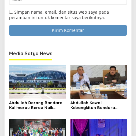
email
Submit
Simpan nama, email, dan situs web saya pada
peramban ini untuk komentar saya berikutnya.
Media Satya News
Abdulloh Dorong Bandara
Abdulloh Kawal
Kalimarau Berau Naik
Kebangkitan Bandara
Kelas, Jadi Gerbang Wisata
Tanah Grogot, DPRD Kaltim
Internasional Kaltim
Dorong Keberlanjutan
Proyek Strategis