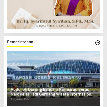
Pemerintahan
Abdulloh Dorong Bandara Kalimarau Berau
Naik Kelas, Jadi Gerbang Wisata Internasional
Kaltim
7 Agustus 2026