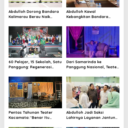
Abdulloh Dorong Bandara
Abdulloh Kawal
Kalimarau Berau Naik
Kebangkitan Bandara
Kelas, Jadi Gerbang Wisata
Tanah Grogot, DPRD Kaltim
Internasional Kaltim
Dorong Keberlanjutan
Proyek Strategis
60 Pelajar, 15 Sekolah, Satu
Dari Samarinda ke
Panggung: Regenerasi
Panggung Nasional, Teater
Teater Kaltim Menemukan
Dahana Bawa Nama
Jalannya
Kalimantan ke FTRN ISI
Yogyakarta
Pentas Tahunan Teater
Abdulloh Jadi Saksi
Kacamata: ‘Benar Itu
Lahirnya Layanan Jantung
Kalah’ Menggugat Luka
Modern di Balikpapan:
Korupsi dan Kemiskinan
Jawaban Kebutuhan