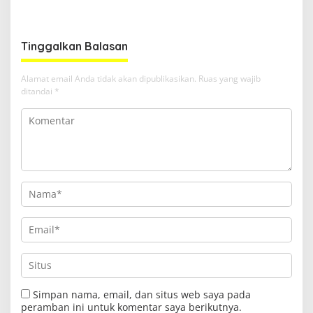
Bangku Doktoral
Ruang Harapan
Tinggalkan Balasan
Alamat email Anda tidak akan dipublikasikan.
Ruas yang wajib
ditandai
*
Simpan nama, email, dan situs web saya pada
peramban ini untuk komentar saya berikutnya.