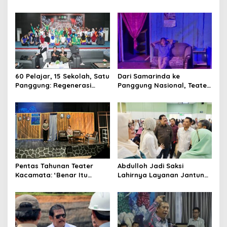
Kelas, Jadi Gerbang Wisata
Tanah Grogot, DPRD Kaltim
Internasional Kaltim
Dorong Keberlanjutan
Proyek Strategis
60 Pelajar, 15 Sekolah, Satu
Dari Samarinda ke
Panggung: Regenerasi
Panggung Nasional, Teater
Teater Kaltim Menemukan
Dahana Bawa Nama
Jalannya
Kalimantan ke FTRN ISI
Yogyakarta
Pentas Tahunan Teater
Abdulloh Jadi Saksi
Kacamata: ‘Benar Itu
Lahirnya Layanan Jantung
Kalah’ Menggugat Luka
Modern di Balikpapan:
Korupsi dan Kemiskinan
Jawaban Kebutuhan
Rakyat