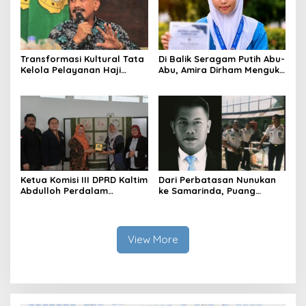
Transformasi Kultural Tata
Di Balik Seragam Putih Abu-
Kelola Pelayanan Haji
Abu, Amira Dirham Mengukir
Indonesia
Prestasi di Ajang Olimpiade
Nasional
Ketua Komisi III DPRD Kaltim
Dari Perbatasan Nunukan
Abdulloh Perdalam
ke Samarinda, Puang
Ekosistem Ekspor Lewat
Dirham Ubah Lapas Jadi
Bangku Doktoral
Ruang Harapan
View More