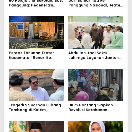
60 Pelajar, 15 Sekolah, Satu
Dari Samarinda ke
Panggung: Regenerasi
Panggung Nasional, Teater
Teater Kaltim Menemukan
Dahana Bawa Nama
Jalannya
Kalimantan ke FTRN ISI
Yogyakarta
Pentas Tahunan Teater
Abdulloh Jadi Saksi
Kacamata: ‘Benar Itu
Lahirnya Layanan Jantung
Kalah’ Menggugat Luka
Modern di Balikpapan:
Korupsi dan Kemiskinan
Jawaban Kebutuhan
Rakyat
Tragedi 53 Korban Lubang
DKP3 Bontang Siapkan
Tambang di Kaltim,
Revolusi Ketahanan
Abdulloh Desak Perbaikan
Pangan dari Sekolah,
Total Tata Kelola
Smartani Jadi Senjata