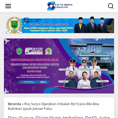
L
e
w
a
t
i
k
e
k
o
n
t
e
n
Beranda
»
Roy Suryo Dijanjikan Imbalan Rp10 Juta Bila Bisa
Buktikan Ijazah Jokowi Palsu
Roy Suryo Dijanjikan Imbalan Rp10 Juta