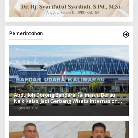
Pemerintahan
Abdulloh Dorong Bandara Kalimarau Berau
Naik Kelas, Jadi Gerbang Wisata Internasional
Kaltim
7 Agustus 2026