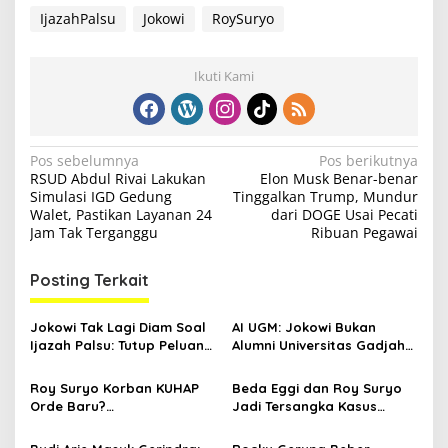
IjazahPalsu
Jokowi
RoySuryo
Ikuti Kami
N
Pos sebelumnya
Pos berikutnya
RSUD Abdul Rivai Lakukan
Elon Musk Benar-benar
a
Simulasi IGD Gedung
Tinggalkan Trump, Mundur
v
Walet, Pastikan Layanan 24
dari DOGE Usai Pecati
Jam Tak Terganggu
Ribuan Pegawai
i
g
Posting Terkait
a
s
Jokowi Tak Lagi Diam Soal
AI UGM: Jokowi Bukan
Ijazah Palsu: Tutup Peluang
Alumni Universitas Gadjah
i
Mediasi, Ngaku Tahu
Mada
p
Dalang
Roy Suryo Korban KUHAP
Beda Eggi dan Roy Suryo
Orde Baru?
Jadi Tersangka Kasus
o
Habiburokhman: KUHP Baru
Ijazah Palsu Jokowi, Polisi
s
Bisa Restorative Justice
Tetapkan 8 Orang