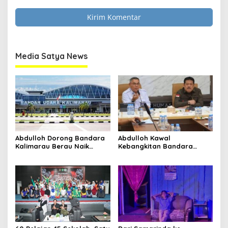
Media Satya News
Abdulloh Dorong Bandara
Abdulloh Kawal
Kalimarau Berau Naik
Kebangkitan Bandara
Kelas, Jadi Gerbang Wisata
Tanah Grogot, DPRD Kaltim
Internasional Kaltim
Dorong Keberlanjutan
Proyek Strategis