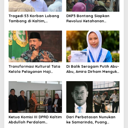
Tragedi 53 Korban Lubang
DKP3 Bontang Siapkan
Tambang di Kaltim,
Revolusi Ketahanan
Abdulloh Desak Perbaikan
Pangan dari Sekolah,
Total Tata Kelola
Smartani Jadi Senjata
Transformasi Kultural Tata
Di Balik Seragam Putih Abu-
Kelola Pelayanan Haji
Abu, Amira Dirham Mengukir
Indonesia
Prestasi di Ajang Olimpiade
Nasional
Ketua Komisi III DPRD Kaltim
Dari Perbatasan Nunukan
Abdulloh Perdalam
ke Samarinda, Puang
Ekosistem Ekspor Lewat
Dirham Ubah Lapas Jadi