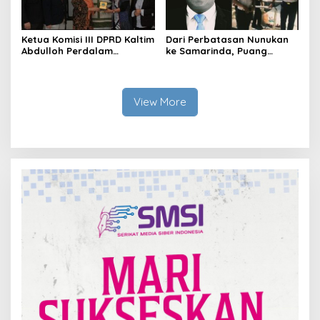
Ketua Komisi III DPRD Kaltim
Dari Perbatasan Nunukan
Abdulloh Perdalam
ke Samarinda, Puang
Ekosistem Ekspor Lewat
Dirham Ubah Lapas Jadi
Bangku Doktoral
Ruang Harapan
View More