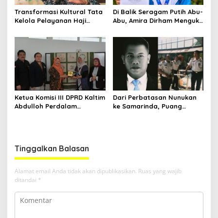
Transformasi Kultural Tata
Di Balik Seragam Putih Abu-
Kelola Pelayanan Haji
Abu, Amira Dirham Mengukir
Indonesia
Prestasi di Ajang Olimpiade
Nasional
Ketua Komisi III DPRD Kaltim
Dari Perbatasan Nunukan
Abdulloh Perdalam
ke Samarinda, Puang
Ekosistem Ekspor Lewat
Dirham Ubah Lapas Jadi
Bangku Doktoral
Ruang Harapan
Tinggalkan Balasan
Alamat email Anda tidak akan dipublikasikan.
Ruas yang wajib
ditandai
*