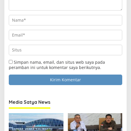
Simpan nama, email, dan situs web saya pada
peramban ini untuk komentar saya berikutnya.
Media Satya News
Clo
this
Media Satya News
mod
Masukkan Email Anda Untuk Mendapatkan Berita