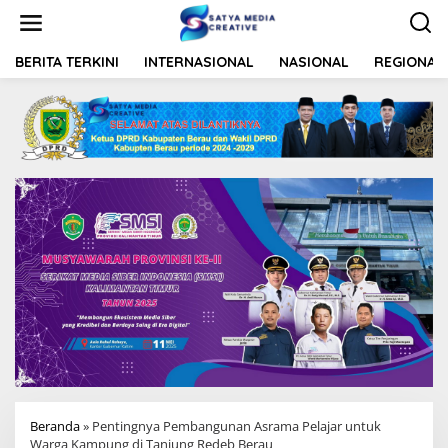
L
e
w
a
BERITA TERKINI
INTERNASIONAL
NASIONAL
REGIONAL
t
i
k
e
k
o
n
t
e
n
Beranda
»
Pentingnya Pembangunan Asrama Pelajar untuk
Warga Kampung di Tanjung Redeb Berau