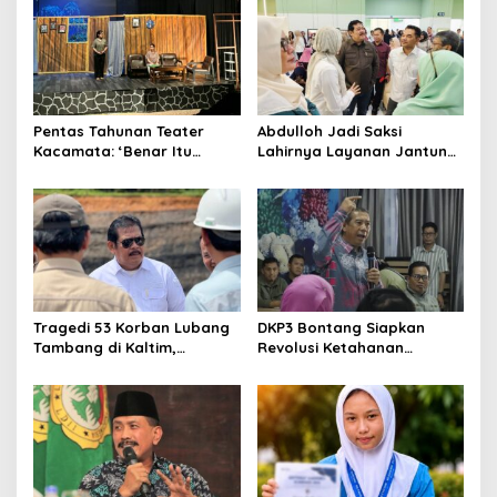
Yogyakarta
Pentas Tahunan Teater
Abdulloh Jadi Saksi
Kacamata: ‘Benar Itu
Lahirnya Layanan Jantung
Kalah’ Menggugat Luka
Modern di Balikpapan:
Korupsi dan Kemiskinan
Jawaban Kebutuhan
Rakyat
Tragedi 53 Korban Lubang
DKP3 Bontang Siapkan
Tambang di Kaltim,
Revolusi Ketahanan
Abdulloh Desak Perbaikan
Pangan dari Sekolah,
Total Tata Kelola
Smartani Jadi Senjata