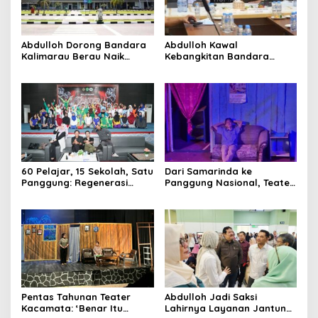
Terupdate MEDIASATYA.CO.ID
Abdulloh Dorong Bandara
Abdulloh Kawal
johnsmith@example.com
Your
Kalimarau Berau Naik
Kebangkitan Bandara
email
Kelas, Jadi Gerbang Wisata
Tanah Grogot, DPRD Kaltim
Submit
Internasional Kaltim
Dorong Keberlanjutan
Proyek Strategis
60 Pelajar, 15 Sekolah, Satu
Dari Samarinda ke
Panggung: Regenerasi
Panggung Nasional, Teater
Teater Kaltim Menemukan
Dahana Bawa Nama
Jalannya
Kalimantan ke FTRN ISI
Yogyakarta
Pentas Tahunan Teater
Abdulloh Jadi Saksi
Kacamata: ‘Benar Itu
Lahirnya Layanan Jantung