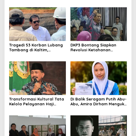
Kalah’ Menggugat Luka
Modern di Balikpapan:
Korupsi dan Kemiskinan
Jawaban Kebutuhan
Rakyat
Tragedi 53 Korban Lubang
DKP3 Bontang Siapkan
Tambang di Kaltim,
Revolusi Ketahanan
Abdulloh Desak Perbaikan
Pangan dari Sekolah,
Total Tata Kelola
Smartani Jadi Senjata
Transformasi Kultural Tata
Di Balik Seragam Putih Abu-
Kelola Pelayanan Haji
Abu, Amira Dirham Mengukir
Indonesia
Prestasi di Ajang Olimpiade
Nasional