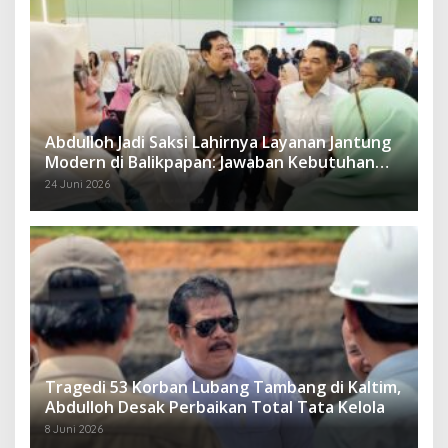
Abdulloh Jadi Saksi Lahirnya Layanan Jantung
Modern di Balikpapan: Jawaban Kebutuhan
Rakyat
24 Juni 2026
Tragedi 53 Korban Lubang Tambang di Kaltim,
Abdulloh Desak Perbaikan Total Tata Kelola
8 Juni 2026