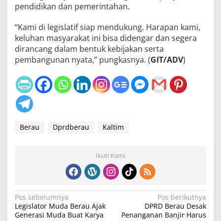
pendidikan dan pemerintahan.
“Kami di legislatif siap mendukung. Harapan kami,
keluhan masyarakat ini bisa didengar dan segera
dirancang dalam bentuk kebijakan serta
pembangunan nyata,” pungkasnya. (
GIT/ADV
)
Berau
Dprdberau
Kaltim
Ikuti Kami
N
Pos sebelumnya
Pos berikutnya
Legislator Muda Berau Ajak
DPRD Berau Desak
a
Generasi Muda Buat Karya
Penanganan Banjir Harus