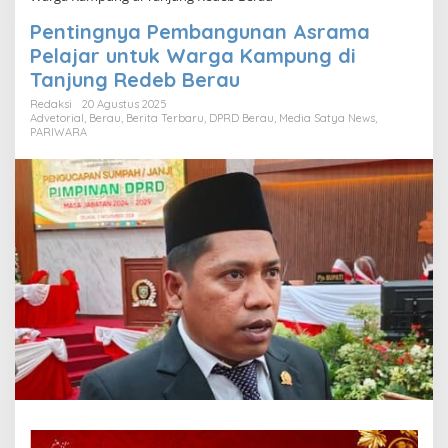
Pentingnya Pembangunan Asrama
Pelajar untuk Warga Kampung di
Tanjung Redeb Berau
Redaksi
20 Agustus 2025
Advetorial
,
Berau
,
Berita Terbaru
,
DPRD Berau
,
Media Satya News
,
PARIWARA