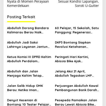
v
Nyata di Momen Perayaan
Sesuai Kondisi Lapangan,
Kemerdekaan
Soroti U-Gutter
i
g
Posting Terkait
a
s
Abdulloh Dorong Bandara
60 Pelajar, 15 Sekolah, Satu
Kalimarau Berau Naik
Panggung: Regenerasi
i
Kelas, Jadi Gerbang Wisata
Teater Kaltim Menemukan
p
Internasional Kaltim
Jalannya
Abdulloh Jadi Saksi
DKP3 Bontang Siapkan
Lahirnya Layanan Jantung
Revolusi Ketahanan
o
Modern di Balikpapan:
Pangan dari Sekolah,
s
Jawaban Kebutuhan
Smartani Jadi Senjata
Ketua Komisi III DPRD Kaltim
Peringati Hari Kartini,
Rakyat
Abdulloh Perdalam
Abissia Bike Ajak
Ekosistem Ekspor Lewat
Perempuan Berau Gowes
Bangku Doktoral
Sambil Berkebaya
Abdulloh dan Jalan
Jelang Aksi 21 April,
Menjaga Kaltim Tetap
Abdulloh Tegaskan LMP
Damai di Tengah
Kaltim Siap Jaga
Gelombang Aksi 21 April
Kondusifitas Bersama TNI-
Jalan Salib Hidup OMK
Perjuangan Abdulloh Kawal
Polri
Berau: Ketika Iman
Pembangunan Bank Darah
Dihidupkan di Atas
RSUD Kanujoso Balikpapan:
Panggung
Kesehatan Warga Utama
Denyut Kesenian di
Pesepeda Ramaikan Jalan
Bontang: 10 Teater Pelajar
Berau Lewat Abissia Bike