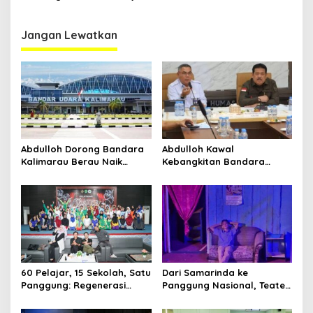
Kaltim dan Perayaan
Gelar Berau Night Ride
Proses Bernama AKSARA
Jangan Lewatkan
Abdulloh Dorong Bandara
Abdulloh Kawal
Kalimarau Berau Naik
Kebangkitan Bandara
Kelas, Jadi Gerbang Wisata
Tanah Grogot, DPRD Kaltim
Internasional Kaltim
Dorong Keberlanjutan
Proyek Strategis
60 Pelajar, 15 Sekolah, Satu
Dari Samarinda ke
Panggung: Regenerasi
Panggung Nasional, Teater
Teater Kaltim Menemukan
Dahana Bawa Nama
Jalannya
Kalimantan ke FTRN ISI