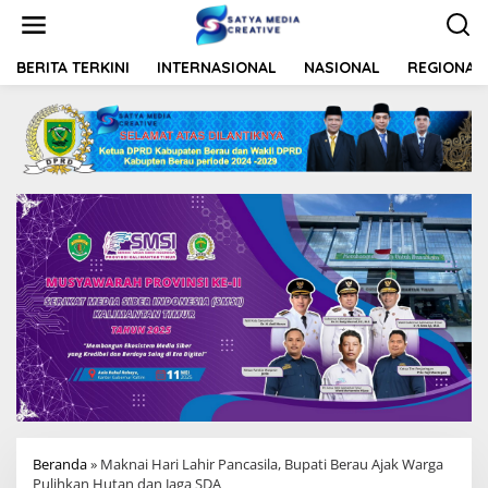
L
e
w
a
BERITA TERKINI
INTERNASIONAL
NASIONAL
REGIONAL
t
i
k
e
k
o
n
t
e
n
Beranda
»
Maknai Hari Lahir Pancasila, Bupati Berau Ajak Warga
Pulihkan Hutan dan Jaga SDA