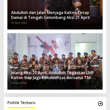
Abdulloh dan Jalan Menjaga Kaltim Tetap
Damai di Tengah Gelombang Aksi 21 April
14 April 2026
Jelang Aksi 21 April, Abdulloh Tegaskan LMP
Kaltim Siap Jaga Kondusifitas Bersama TNI-
Polri
14 April 2026
Politik Terbaru