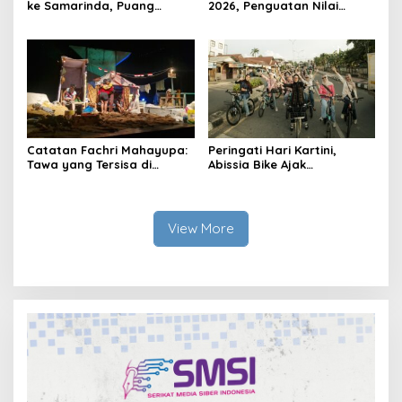
ke Samarinda, Puang
2026, Penguatan Nilai
Dirham Ubah Lapas Jadi
Sejarah dan Tribrata Jadi
Ruang Harapan
Fokus Utama
Catatan Fachri Mahayupa:
Peringati Hari Kartini,
Tawa yang Tersisa di
Abissia Bike Ajak
Kolong Jembatan RT Nol
Perempuan Berau Gowes
RW Nol Teater Mahardika
Sambil Berkebaya
Samarinda
View More