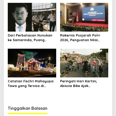
Nasional
Bangku Doktoral
Dari Perbatasan Nunukan
Rakernis Pusjarah Polri
ke Samarinda, Puang
2026, Penguatan Nilai
Dirham Ubah Lapas Jadi
Sejarah dan Tribrata Jadi
Ruang Harapan
Fokus Utama
Catatan Fachri Mahayupa:
Peringati Hari Kartini,
Tawa yang Tersisa di
Abissia Bike Ajak
Kolong Jembatan RT Nol
Perempuan Berau Gowes
RW Nol Teater Mahardika
Sambil Berkebaya
Samarinda
Tinggalkan Balasan