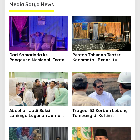
Media Satya News
Dari Samarinda ke
Pentas Tahunan Teater
Panggung Nasional, Teater
Kacamata: ‘Benar Itu
Dahana Bawa Nama
Kalah’ Menggugat Luka
Kalimantan ke FTRN ISI
Korupsi dan Kemiskinan
Yogyakarta
Abdulloh Jadi Saksi
Tragedi 53 Korban Lubang
Lahirnya Layanan Jantung
Tambang di Kaltim,
Modern di Balikpapan:
Abdulloh Desak Perbaikan
Jawaban Kebutuhan
Total Tata Kelola
Rakyat