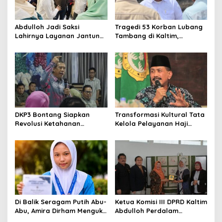
Abdulloh Jadi Saksi
Tragedi 53 Korban Lubang
Lahirnya Layanan Jantung
Tambang di Kaltim,
Modern di Balikpapan:
Abdulloh Desak Perbaikan
Jawaban Kebutuhan
Total Tata Kelola
Rakyat
DKP3 Bontang Siapkan
Transformasi Kultural Tata
Revolusi Ketahanan
Kelola Pelayanan Haji
Pangan dari Sekolah,
Indonesia
Smartani Jadi Senjata
Di Balik Seragam Putih Abu-
Ketua Komisi III DPRD Kaltim
Abu, Amira Dirham Mengukir
Abdulloh Perdalam
Prestasi di Ajang Olimpiade
Ekosistem Ekspor Lewat