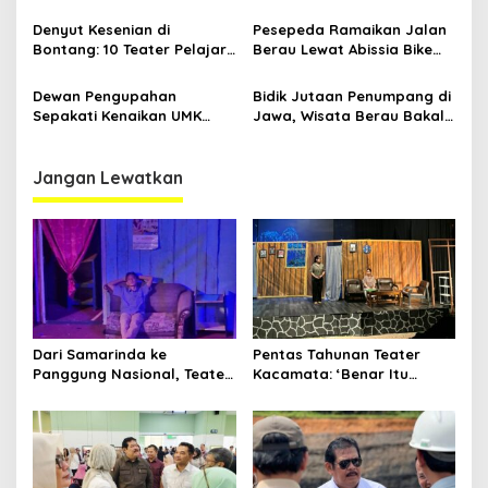
Dihidupkan di Atas
RSUD Kanujoso Balikpapan:
Panggung
Kesehatan Warga Utama
Denyut Kesenian di
Pesepeda Ramaikan Jalan
Bontang: 10 Teater Pelajar
Berau Lewat Abissia Bike
Kaltim dan Perayaan
Gelar Berau Night Ride
Proses Bernama AKSARA
Dewan Pengupahan
Bidik Jutaan Penumpang di
Sepakati Kenaikan UMK
Jawa, Wisata Berau Bakal
Berau Sebesar 7,59 Persen
di-Branding di Gerbong
Kereta Api Indonesia
Jangan Lewatkan
Dari Samarinda ke
Pentas Tahunan Teater
Panggung Nasional, Teater
Kacamata: ‘Benar Itu
Dahana Bawa Nama
Kalah’ Menggugat Luka
Kalimantan ke FTRN ISI
Korupsi dan Kemiskinan
Yogyakarta