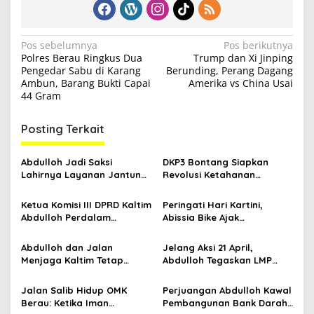
N
Pos sebelumnya
Pos berikutnya
Polres Berau Ringkus Dua
Trump dan Xi Jinping
a
Pengedar Sabu di Karang
Berunding, Perang Dagang
v
Ambun, Barang Bukti Capai
Amerika vs China Usai
44 Gram
i
g
Posting Terkait
a
s
Abdulloh Jadi Saksi
DKP3 Bontang Siapkan
Lahirnya Layanan Jantung
Revolusi Ketahanan
i
Modern di Balikpapan:
Pangan dari Sekolah,
p
Jawaban Kebutuhan
Smartani Jadi Senjata
Ketua Komisi III DPRD Kaltim
Peringati Hari Kartini,
Rakyat
Abdulloh Perdalam
Abissia Bike Ajak
o
Ekosistem Ekspor Lewat
Perempuan Berau Gowes
s
Bangku Doktoral
Sambil Berkebaya
Abdulloh dan Jalan
Jelang Aksi 21 April,
Menjaga Kaltim Tetap
Abdulloh Tegaskan LMP
Damai di Tengah
Kaltim Siap Jaga
Gelombang Aksi 21 April
Kondusifitas Bersama TNI-
Jalan Salib Hidup OMK
Perjuangan Abdulloh Kawal
Polri
Berau: Ketika Iman
Pembangunan Bank Darah