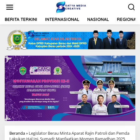
L
e
w
a
BERITA TERKINI
INTERNASIONAL
NASIONAL
REGIONAL
t
i
k
e
k
o
n
t
e
n
Beranda
»
Legislator Berau Minta Aparat Rajin Patroli dan Pemda
Lakukan Hal Ini, Sumadi: Manfaatkan Momen Ramadhan 2025