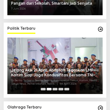
Pangan dari Sekolah, Smartani Jadi Senjata
7 Juni 2026
Politik Terbaru
Jelang Aksi 21 April, Abdulloh Tegaskan LMP
R
Kaltim Siap Jaga Kondusifitas Bersama TNI-
B
Polri
H
ia
Di Berita Terbaru, Berita Terkini, Kalimantan Timur, Kaltim, Media
Di
Satya News, Pemerintahan, Politik
|
14 April 2026
Ka
Pol
Olahraga Terbaru