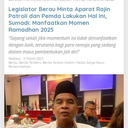
Legislator Berau Minta Aparat Rajin
Patroli dan Pemda Lakukan Hal Ini,
Sumadi: Manfaatkan Momen
Ramadhan 2025
“Sayang sekali jika momentum ini tidak dimanfaatkan
dengan baik, terutama bagi para remaja yang sedang
dalam masa pembentukan jati diri”
Redaksi
11 Maret 2025
Berau
,
Berita Terbaru
,
Berita Terkini
,
Kaltim
,
Media Satya News
,
Pemerintahan