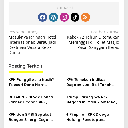
Ikuti Kami
N
Pos sebelumnya
Pos berikutnya
Masuknya Jaringan Hotel
Kakek 72 Tahun Ditemukan
a
Internasional: Berau Jadi
Meninggal di Toilet Masjid
v
Destinasi Wisata Kelas
Pasar Sanggam Berau
Dunia
i
g
Posting Terkait
a
s
KPK Panggil Aura Kasih?
KPK Temukan Indikasi
Telusuri Dana Non-
Dugaan Jual Beli Tanah
i
Budgeter Kasus Korupsi
Negara di Balik Proyek
p
yang Seret Ridwan Kamil
Whoosh
BREAKING NEWS: Donna
Trump Larang WNA 12
Faroek Ditahan KPK,
Negara Ini Masuk Amerika,
o
Menunduk di Depan Kamera
Bukan Tanpa Alasan
s
KPK dan SMSI Sepakat
4 Pimpinan KPK Diduga
Bangun Sinergi Cegah
Halangi Penetapan
Korupsi di Dunia Usaha Pers
Tersangka Hasto