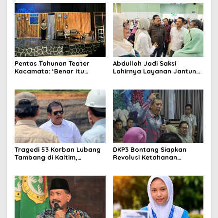
Jalannya
Kalimantan ke FTRN ISI
Yogyakarta
Pentas Tahunan Teater
Abdulloh Jadi Saksi
Kacamata: ‘Benar Itu
Lahirnya Layanan Jantung
Kalah’ Menggugat Luka
Modern di Balikpapan:
Korupsi dan Kemiskinan
Jawaban Kebutuhan
Rakyat
Tragedi 53 Korban Lubang
DKP3 Bontang Siapkan
Tambang di Kaltim,
Revolusi Ketahanan
Abdulloh Desak Perbaikan
Pangan dari Sekolah,
Total Tata Kelola
Smartani Jadi Senjata