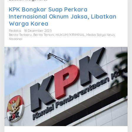
KPK Bongkar Suap Perkara
Internasional Oknum Jaksa, Libatkan
Warga Korea
Redaksi
18 Desember 2025
Berita Terbaru
,
Berita Terkini
,
HUKUM/KRIMINAL
,
Media Satya News
,
Nasional