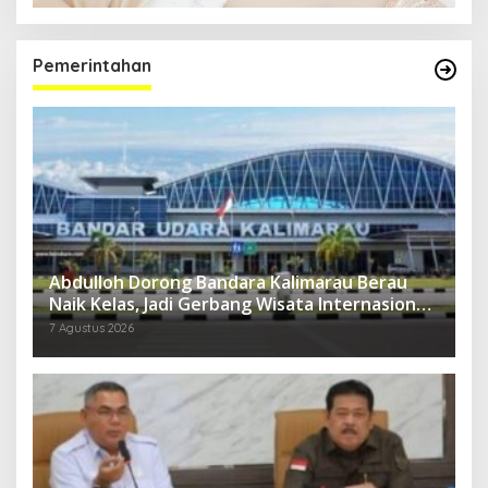
Pemerintahan
Abdulloh Dorong Bandara Kalimarau Berau
Naik Kelas, Jadi Gerbang Wisata Internasional
Kaltim
7 Agustus 2026