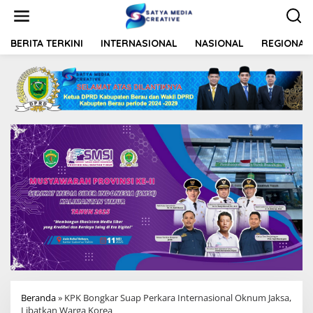
L
e
w
a
BERITA TERKINI
INTERNASIONAL
NASIONAL
REGIONAL
t
i
k
e
k
o
n
t
e
n
Beranda
»
KPK Bongkar Suap Perkara Internasional Oknum Jaksa,
Libatkan Warga Korea