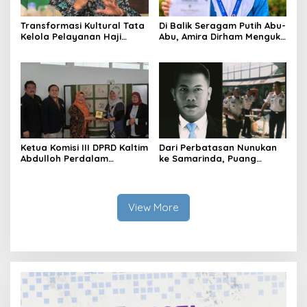
Transformasi Kultural Tata
Di Balik Seragam Putih Abu-
Kelola Pelayanan Haji
Abu, Amira Dirham Mengukir
Indonesia
Prestasi di Ajang Olimpiade
Nasional
Ketua Komisi III DPRD Kaltim
Dari Perbatasan Nunukan
Abdulloh Perdalam
ke Samarinda, Puang
Ekosistem Ekspor Lewat
Dirham Ubah Lapas Jadi
Bangku Doktoral
Ruang Harapan
View More