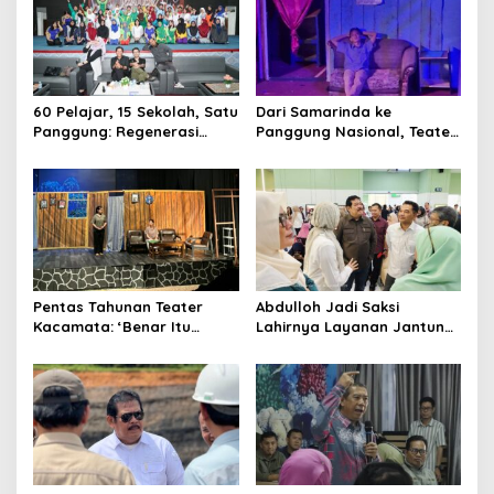
60 Pelajar, 15 Sekolah, Satu
Dari Samarinda ke
Panggung: Regenerasi
Panggung Nasional, Teater
Teater Kaltim Menemukan
Dahana Bawa Nama
Jalannya
Kalimantan ke FTRN ISI
Yogyakarta
Pentas Tahunan Teater
Abdulloh Jadi Saksi
Kacamata: ‘Benar Itu
Lahirnya Layanan Jantung
Kalah’ Menggugat Luka
Modern di Balikpapan:
Korupsi dan Kemiskinan
Jawaban Kebutuhan
Rakyat