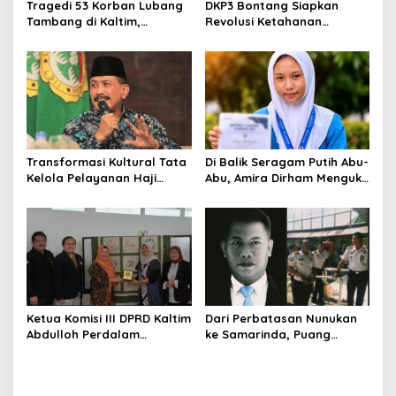
Tragedi 53 Korban Lubang
DKP3 Bontang Siapkan
Tambang di Kaltim,
Revolusi Ketahanan
Abdulloh Desak Perbaikan
Pangan dari Sekolah,
Total Tata Kelola
Smartani Jadi Senjata
Transformasi Kultural Tata
Di Balik Seragam Putih Abu-
Kelola Pelayanan Haji
Abu, Amira Dirham Mengukir
Indonesia
Prestasi di Ajang Olimpiade
Nasional
Ketua Komisi III DPRD Kaltim
Dari Perbatasan Nunukan
Abdulloh Perdalam
ke Samarinda, Puang
Ekosistem Ekspor Lewat
Dirham Ubah Lapas Jadi
Bangku Doktoral
Ruang Harapan