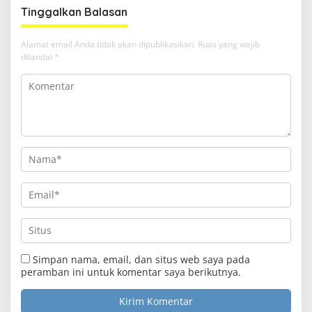
Tinggalkan Balasan
Alamat email Anda tidak akan dipublikasikan.
Ruas yang wajib
ditandai
*
Clo
this
Media Satya News
mod
Masukkan Email Anda Untuk Mendapatkan Berita
Terupdate MEDIASATYA.CO.ID
Simpan nama, email, dan situs web saya pada
johnsmith@example.com
Your
peramban ini untuk komentar saya berikutnya.
email
Submit