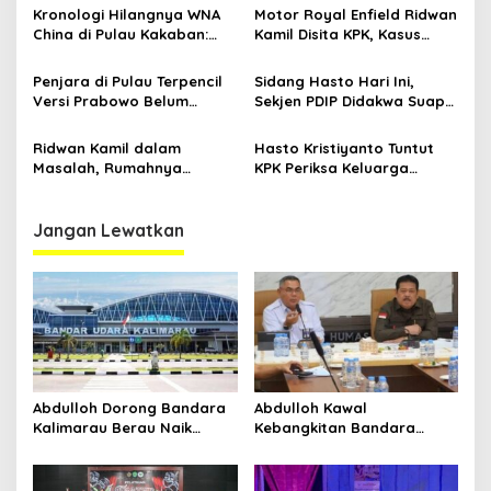
Kristiyanto di Era Firli
Kronologi Hilangnya WNA
Motor Royal Enfield Ridwan
Bahuiri
China di Pulau Kakaban:
Kamil Disita KPK, Kasus
Kapolsek Maratua Iptu
Korupsi BJB Menuju Titik
Taufik Hidayat Ungkap
Terang
Penjara di Pulau Terpencil
Sidang Hasto Hari Ini,
Detail Kejadian
Versi Prabowo Belum
Sekjen PDIP Didakwa Suap
Cukup, KPK Usul Koruptor
Harun Masiku dan Rintangi
tak Dikasih Makan
Penyidikan KPK
Ridwan Kamil dalam
Hasto Kristiyanto Tuntut
Masalah, Rumahnya
KPK Periksa Keluarga
Digeledah KPK, Terseret
Jokowi, Sekjen PDIP Resmi
Korupsi Bank BJB!?
Jadi Tahanan
Jangan Lewatkan
Abdulloh Dorong Bandara
Abdulloh Kawal
Kalimarau Berau Naik
Kebangkitan Bandara
Kelas, Jadi Gerbang Wisata
Tanah Grogot, DPRD Kaltim
Internasional Kaltim
Dorong Keberlanjutan
Proyek Strategis