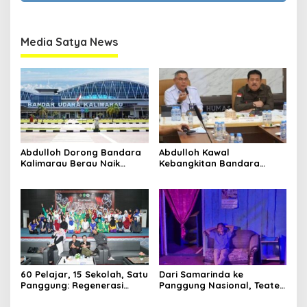
Media Satya News
Abdulloh Dorong Bandara
Abdulloh Kawal
Kalimarau Berau Naik
Kebangkitan Bandara
Kelas, Jadi Gerbang Wisata
Tanah Grogot, DPRD Kaltim
Internasional Kaltim
Dorong Keberlanjutan
Proyek Strategis
60 Pelajar, 15 Sekolah, Satu
Dari Samarinda ke
Panggung: Regenerasi
Panggung Nasional, Teater
Teater Kaltim Menemukan
Dahana Bawa Nama