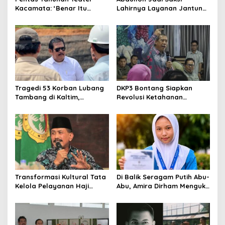
Kacamata: ‘Benar Itu
Lahirnya Layanan Jantung
Kalah’ Menggugat Luka
Modern di Balikpapan:
Korupsi dan Kemiskinan
Jawaban Kebutuhan
Rakyat
Tragedi 53 Korban Lubang
DKP3 Bontang Siapkan
Tambang di Kaltim,
Revolusi Ketahanan
Abdulloh Desak Perbaikan
Pangan dari Sekolah,
Total Tata Kelola
Smartani Jadi Senjata
Transformasi Kultural Tata
Di Balik Seragam Putih Abu-
Kelola Pelayanan Haji
Abu, Amira Dirham Mengukir
Indonesia
Prestasi di Ajang Olimpiade
Nasional