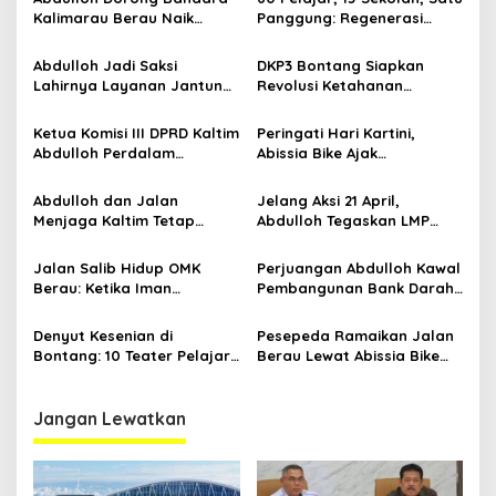
i
Kalimarau Berau Naik
Panggung: Regenerasi
p
Kelas, Jadi Gerbang Wisata
Teater Kaltim Menemukan
Internasional Kaltim
Jalannya
Abdulloh Jadi Saksi
DKP3 Bontang Siapkan
o
Lahirnya Layanan Jantung
Revolusi Ketahanan
s
Modern di Balikpapan:
Pangan dari Sekolah,
Jawaban Kebutuhan
Smartani Jadi Senjata
Ketua Komisi III DPRD Kaltim
Peringati Hari Kartini,
Rakyat
Abdulloh Perdalam
Abissia Bike Ajak
Ekosistem Ekspor Lewat
Perempuan Berau Gowes
Bangku Doktoral
Sambil Berkebaya
Abdulloh dan Jalan
Jelang Aksi 21 April,
Menjaga Kaltim Tetap
Abdulloh Tegaskan LMP
Damai di Tengah
Kaltim Siap Jaga
Gelombang Aksi 21 April
Kondusifitas Bersama TNI-
Jalan Salib Hidup OMK
Perjuangan Abdulloh Kawal
Polri
Berau: Ketika Iman
Pembangunan Bank Darah
Dihidupkan di Atas
RSUD Kanujoso Balikpapan:
Panggung
Kesehatan Warga Utama
Denyut Kesenian di
Pesepeda Ramaikan Jalan
Bontang: 10 Teater Pelajar
Berau Lewat Abissia Bike
Kaltim dan Perayaan
Gelar Berau Night Ride
Proses Bernama AKSARA
Jangan Lewatkan