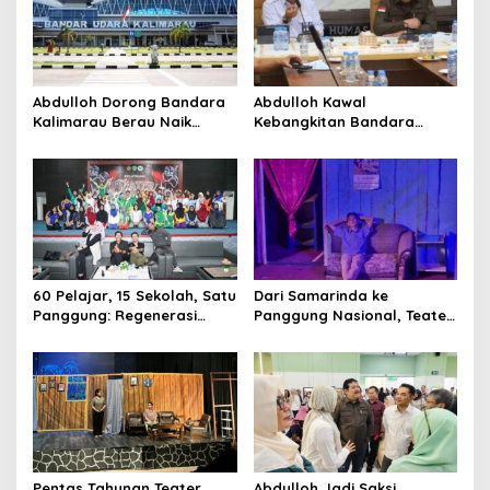
Abdulloh Dorong Bandara
Abdulloh Kawal
Kalimarau Berau Naik
Kebangkitan Bandara
Kelas, Jadi Gerbang Wisata
Tanah Grogot, DPRD Kaltim
Internasional Kaltim
Dorong Keberlanjutan
Proyek Strategis
60 Pelajar, 15 Sekolah, Satu
Dari Samarinda ke
Panggung: Regenerasi
Panggung Nasional, Teater
Teater Kaltim Menemukan
Dahana Bawa Nama
Jalannya
Kalimantan ke FTRN ISI
Yogyakarta
Pentas Tahunan Teater
Abdulloh Jadi Saksi