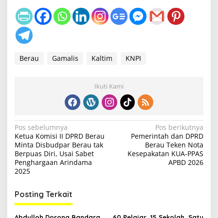
Berau
Gamalis
Kaltim
KNPI
Ikuti Kami
N
Pos sebelumnya
Pos berikutnya
Ketua Komisi II DPRD Berau
Pemerintah dan DPRD
a
Minta Disbudpar Berau tak
Berau Teken Nota
v
Berpuas Diri, Usai Sabet
Kesepakatan KUA-PPAS
Penghargaan Arindama
APBD 2026
i
2025
g
Posting Terkait
a
s
Abdulloh Dorong Bandara
60 Pelajar, 15 Sekolah, Satu