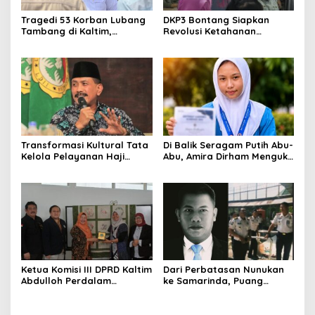
Tragedi 53 Korban Lubang
DKP3 Bontang Siapkan
Tambang di Kaltim,
Revolusi Ketahanan
Abdulloh Desak Perbaikan
Pangan dari Sekolah,
Total Tata Kelola
Smartani Jadi Senjata
Transformasi Kultural Tata
Di Balik Seragam Putih Abu-
Kelola Pelayanan Haji
Abu, Amira Dirham Mengukir
Indonesia
Prestasi di Ajang Olimpiade
Nasional
Ketua Komisi III DPRD Kaltim
Dari Perbatasan Nunukan
Abdulloh Perdalam
ke Samarinda, Puang
Ekosistem Ekspor Lewat
Dirham Ubah Lapas Jadi
Bangku Doktoral
Ruang Harapan