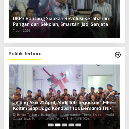
DKP3 Bontang Siapkan Revolusi Ketahanan
Pangan dari Sekolah, Smartani Jadi Senjata
7 Juni 2026
Politik Terbaru
Jelang Aksi 21 April, Abdulloh Tegaskan LMP
R
Kaltim Siap Jaga Kondusifitas Bersama TNI-
B
Polri
H
ia
Di Berita Terbaru, Berita Terkini, Kalimantan Timur, Kaltim, Media
Di
Satya News, Pemerintahan, Politik
|
14 April 2026
Ka
Pol