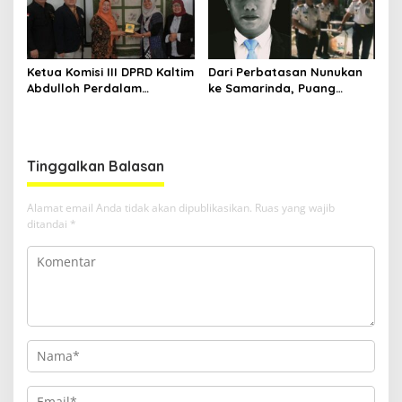
Ketua Komisi III DPRD Kaltim
Dari Perbatasan Nunukan
Abdulloh Perdalam
ke Samarinda, Puang
Ekosistem Ekspor Lewat
Dirham Ubah Lapas Jadi
Bangku Doktoral
Ruang Harapan
Tinggalkan Balasan
Alamat email Anda tidak akan dipublikasikan.
Ruas yang wajib
ditandai
*