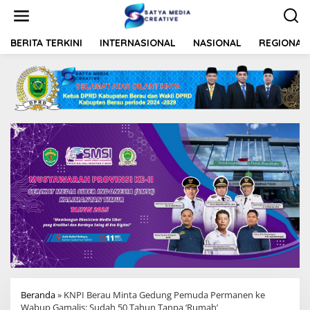
L
e
w
a
BERITA TERKINI
INTERNASIONAL
NASIONAL
REGIONAL
t
i
k
e
k
o
n
t
e
n
Beranda
»
KNPI Berau Minta Gedung Pemuda Permanen ke
Wabup Gamalis: Sudah 50 Tahun Tanpa ‘Rumah’