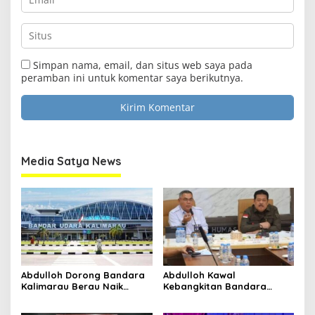
Clo
Simpan nama, email, dan situs web saya pada
this
peramban ini untuk komentar saya berikutnya.
Media Satya News
mod
Masukkan Email Anda Untuk Mendapatkan Berita
Terupdate MEDIASATYA.CO.ID
Media Satya News
johnsmith@example.com
Your
email
Submit
Abdulloh Dorong Bandara
Abdulloh Kawal
Kalimarau Berau Naik
Kebangkitan Bandara
Kelas, Jadi Gerbang Wisata
Tanah Grogot, DPRD Kaltim
Internasional Kaltim
Dorong Keberlanjutan