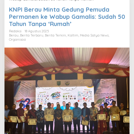
KNPI Berau Minta Gedung Pemuda
Permanen ke Wabup Gamalis: Sudah 50
Tahun Tanpa ‘Rumah’
Redaksi
18 Agustus 2025
Berau
,
Berita Terbaru
,
Berita Terkini
,
Kaltim
,
Media Satya News
,
Organisasi