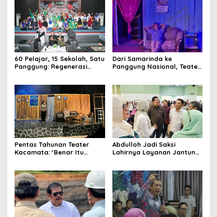
Proyek Strategis
60 Pelajar, 15 Sekolah, Satu
Dari Samarinda ke
Panggung: Regenerasi
Panggung Nasional, Teater
Teater Kaltim Menemukan
Dahana Bawa Nama
Jalannya
Kalimantan ke FTRN ISI
Yogyakarta
Pentas Tahunan Teater
Abdulloh Jadi Saksi
Kacamata: ‘Benar Itu
Lahirnya Layanan Jantung
Kalah’ Menggugat Luka
Modern di Balikpapan:
Korupsi dan Kemiskinan
Jawaban Kebutuhan
Rakyat