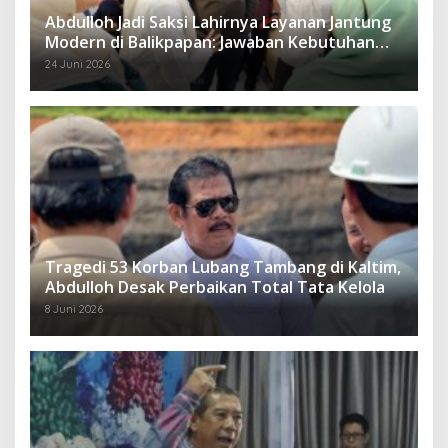
Abdulloh Jadi Saksi Lahirnya Layanan Jantung
Modern di Balikpapan: Jawaban Kebutuhan
Rakyat
24 Juni 2026
Tragedi 53 Korban Lubang Tambang di Kaltim,
Abdulloh Desak Perbaikan Total Tata Kelola
8 Juni 2026