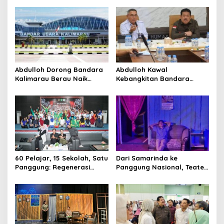
Abdulloh Dorong Bandara
Abdulloh Kawal
Kalimarau Berau Naik
Kebangkitan Bandara
Kelas, Jadi Gerbang Wisata
Tanah Grogot, DPRD Kaltim
Internasional Kaltim
Dorong Keberlanjutan
Proyek Strategis
60 Pelajar, 15 Sekolah, Satu
Dari Samarinda ke
Panggung: Regenerasi
Panggung Nasional, Teater
Teater Kaltim Menemukan
Dahana Bawa Nama
Jalannya
Kalimantan ke FTRN ISI
Yogyakarta