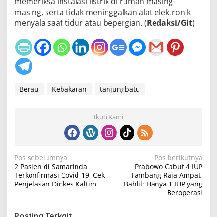
memeriksa instalasi listrik di rumah masing-
masing, serta tidak meninggalkan alat elektronik
menyala saat tidur atau bepergian. (
Redaksi/Git
)
Berau
Kebakaran
tanjungbatu
Ikuti Kami
N
Pos sebelumnya
Pos berikutnya
2 Pasien di Samarinda
Prabowo Cabut 4 IUP
a
Terkonfirmasi Covid-19, Cek
Tambang Raja Ampat,
v
Penjelasan Dinkes Kaltim
Bahlil: Hanya 1 IUP yang
Beroperasi
i
g
Posting Terkait