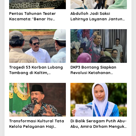
Pentas Tahunan Teater
Abdulloh Jadi Saksi
Kacamata: ‘Benar Itu
Lahirnya Layanan Jantung
Kalah’ Menggugat Luka
Modern di Balikpapan:
Korupsi dan Kemiskinan
Jawaban Kebutuhan
Rakyat
Tragedi 53 Korban Lubang
DKP3 Bontang Siapkan
Tambang di Kaltim,
Revolusi Ketahanan
Abdulloh Desak Perbaikan
Pangan dari Sekolah,
Total Tata Kelola
Smartani Jadi Senjata
Transformasi Kultural Tata
Di Balik Seragam Putih Abu-
Kelola Pelayanan Haji
Abu, Amira Dirham Mengukir
Indonesia
Prestasi di Ajang Olimpiade