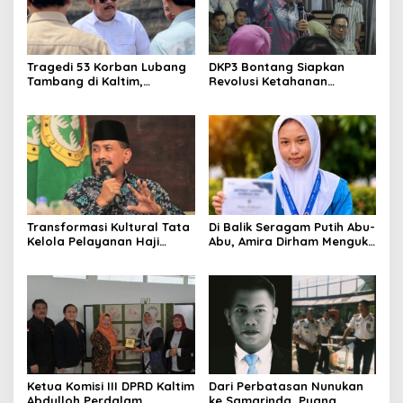
Tragedi 53 Korban Lubang
DKP3 Bontang Siapkan
Tambang di Kaltim,
Revolusi Ketahanan
Abdulloh Desak Perbaikan
Pangan dari Sekolah,
Total Tata Kelola
Smartani Jadi Senjata
Transformasi Kultural Tata
Di Balik Seragam Putih Abu-
Kelola Pelayanan Haji
Abu, Amira Dirham Mengukir
Indonesia
Prestasi di Ajang Olimpiade
Nasional
Ketua Komisi III DPRD Kaltim
Dari Perbatasan Nunukan
Abdulloh Perdalam
ke Samarinda, Puang