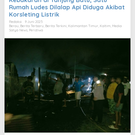
Rumah Ludes Dilalap Api Diduga Akibat
Korsleting Listrik
Redaksi
9 Juni 2025
Berau
,
Berita Terbaru
,
Berita Terkini
,
Kalimantan Timur
,
Kaltim
,
Media
Satya News
,
Peristiwa