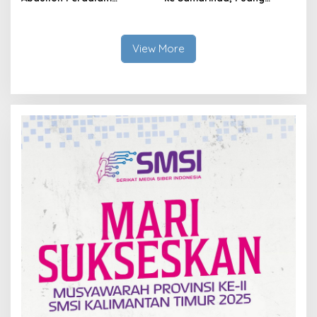
Ekosistem Ekspor Lewat
Dirham Ubah Lapas Jadi
Bangku Doktoral
Ruang Harapan
View More