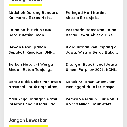
a
s
Abdulloh Dorong Bandara
Peringati Hari Kartini,
Kalimarau Berau Naik
Abissia Bike Ajak
i
Kelas, Jadi Gerbang Wisata
Perempuan Berau Gowes
p
Internasional Kaltim
Sambil Berkebaya
Jalan Salib Hidup OMK
Pesepeda Ramaikan Jalan
Berau: Ketika Iman
Berau Lewat Abissia Bike
o
Dihidupkan di Atas
Gelar Berau Night Ride
s
Panggung
Dewan Pengupahan
Bidik Jutaan Penumpang di
Sepakati Kenaikan UMK
Jawa, Wisata Berau Bakal
Berau Sebesar 7,59 Persen
di-Branding di Gerbong
Kereta Api Indonesia
Berkah Natal: 41 Warga
Ditarget Bupati Jadi Juara
Binaan Rutan Tanjung
Umum Porprov 2026, KONI
Redeb Terima Pengurangan
Berau: Asal Anggaran
Masa Tahanan
Mendukung
Berau Bidik Gelar Pahlawan
Kakek 72 Tahun Ditemukan
Nasional untuk Raja Alam,
Meninggal di Toilet Masjid
Seminar Akademik Jadi
Pasar Sanggam Berau
Pijakan Awal
Masuknya Jaringan Hotel
Pemkab Berau Guyur Bonus
Internasional: Berau Jadi
Rp 1,19 Miliar untuk Atlet
Destinasi Wisata Kelas
PON dan Paralimpik
Dunia
Jangan Lewatkan