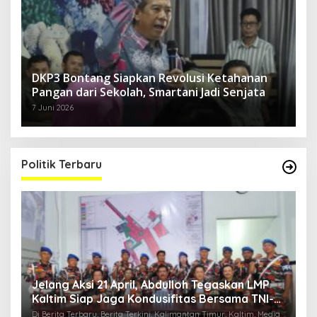
DKP3 Bontang Siapkan Revolusi Ketahanan
Pangan dari Sekolah, Smartani Jadi Senjata
7 Juni 2026
Politik Terbaru
Jelang Aksi 21 April, Abdulloh Tegaskan LMP
R
Kaltim Siap Jaga Kondusifitas Bersama TNI-
B
Polri
H
ia
Di Berita Terbaru, Berita Terkini, Kalimantan Timur, Kaltim, Media
Di