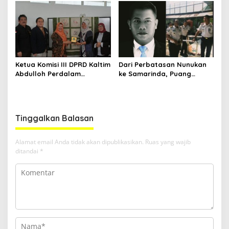
Nasional
Ketua Komisi III DPRD Kaltim
Dari Perbatasan Nunukan
Abdulloh Perdalam
ke Samarinda, Puang
Ekosistem Ekspor Lewat
Dirham Ubah Lapas Jadi
Bangku Doktoral
Ruang Harapan
Tinggalkan Balasan
Alamat email Anda tidak akan dipublikasikan.
Ruas yang wajib
ditandai
*