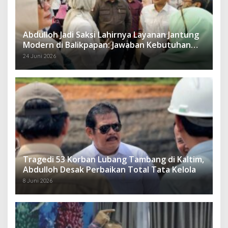
Abdulloh Jadi Saksi Lahirnya Layanan Jantung
Modern di Balikpapan: Jawaban Kebutuhan
Rakyat
24 Juni 2026
Tragedi 53 Korban Lubang Tambang di Kaltim,
Abdulloh Desak Perbaikan Total Tata Kelola
8 Juni 2026