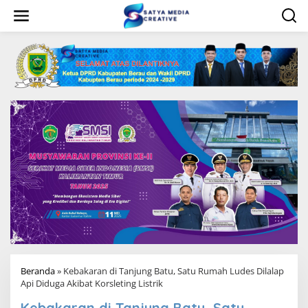
L
e
w
a
t
i
k
e
k
o
n
t
e
n
Beranda
»
Kebakaran di Tanjung Batu, Satu Rumah Ludes Dilalap
Api Diduga Akibat Korsleting Listrik
Kebakaran di Tanjung Batu, Satu