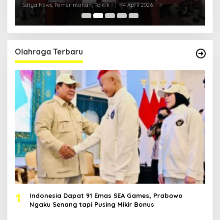
Satya News, Pemerintahan, Politik
|
14 April 2026
Ka
Pol
Olahraga Terbaru
1
Indonesia Dapat 91 Emas SEA Games, Prabowo
Ngaku Senang tapi Pusing Mikir Bonus