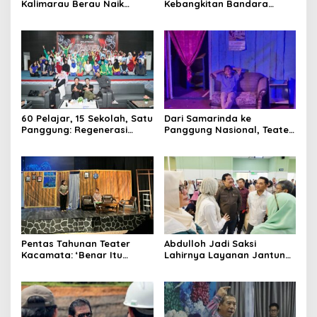
Kalimarau Berau Naik
Kebangkitan Bandara
Kelas, Jadi Gerbang Wisata
Tanah Grogot, DPRD Kaltim
Internasional Kaltim
Dorong Keberlanjutan
Proyek Strategis
60 Pelajar, 15 Sekolah, Satu
Dari Samarinda ke
Panggung: Regenerasi
Panggung Nasional, Teater
Teater Kaltim Menemukan
Dahana Bawa Nama
Jalannya
Kalimantan ke FTRN ISI
Yogyakarta
Pentas Tahunan Teater
Abdulloh Jadi Saksi
Kacamata: ‘Benar Itu
Lahirnya Layanan Jantung
Kalah’ Menggugat Luka
Modern di Balikpapan:
Korupsi dan Kemiskinan
Jawaban Kebutuhan
Rakyat