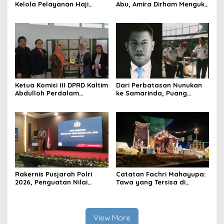
Kelola Pelayanan Haji
Abu, Amira Dirham Mengukir
Indonesia
Prestasi di Ajang Olimpiade
Nasional
Ketua Komisi III DPRD Kaltim
Dari Perbatasan Nunukan
Abdulloh Perdalam
ke Samarinda, Puang
Ekosistem Ekspor Lewat
Dirham Ubah Lapas Jadi
Bangku Doktoral
Ruang Harapan
Rakernis Pusjarah Polri
Catatan Fachri Mahayupa:
2026, Penguatan Nilai
Tawa yang Tersisa di
Sejarah dan Tribrata Jadi
Kolong Jembatan RT Nol
Fokus Utama
RW Nol Teater Mahardika
Samarinda
View More