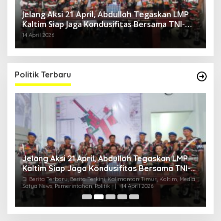
Jelang Aksi 21 April, Abdulloh Tegaskan LMP
Kaltim Siap Jaga Kondusifitas Bersama TNI-
Polri
14 April 2026
Politik Terbaru
Jelang Aksi 21 April, Abdulloh Tegaskan LMP
R
Kaltim Siap Jaga Kondusifitas Bersama TNI-
B
Polri
H
ia
Di Berita Terbaru, Berita Terkini, Kalimantan Timur, Kaltim, Media
Di
Satya News, Pemerintahan, Politik
|
14 April 2026
Ka
Pol