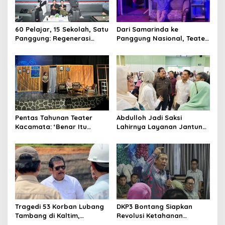
60 Pelajar, 15 Sekolah, Satu
Dari Samarinda ke
Panggung: Regenerasi
Panggung Nasional, Teater
Teater Kaltim Menemukan
Dahana Bawa Nama
Jalannya
Kalimantan ke FTRN ISI
Yogyakarta
Pentas Tahunan Teater
Abdulloh Jadi Saksi
Kacamata: ‘Benar Itu
Lahirnya Layanan Jantung
Kalah’ Menggugat Luka
Modern di Balikpapan:
Korupsi dan Kemiskinan
Jawaban Kebutuhan
Rakyat
Tragedi 53 Korban Lubang
DKP3 Bontang Siapkan
Tambang di Kaltim,
Revolusi Ketahanan
Abdulloh Desak Perbaikan
Pangan dari Sekolah,