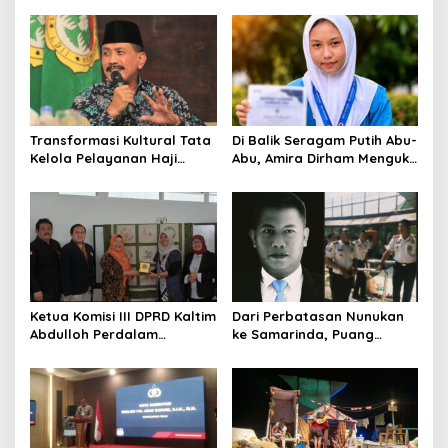
Total Tata Kelola
Smartani Jadi Senjata
Transformasi Kultural Tata
Di Balik Seragam Putih Abu-
Kelola Pelayanan Haji
Abu, Amira Dirham Mengukir
Indonesia
Prestasi di Ajang Olimpiade
Nasional
Ketua Komisi III DPRD Kaltim
Dari Perbatasan Nunukan
Abdulloh Perdalam
ke Samarinda, Puang
Ekosistem Ekspor Lewat
Dirham Ubah Lapas Jadi
Bangku Doktoral
Ruang Harapan