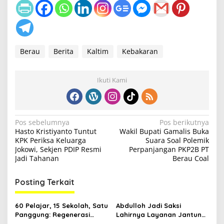
Berau
Berita
Kaltim
Kebakaran
Ikuti Kami
N
Pos sebelumnya
Pos berikutnya
Hasto Kristiyanto Tuntut
Wakil Bupati Gamalis Buka
a
KPK Periksa Keluarga
Suara Soal Polemik
v
Jokowi, Sekjen PDIP Resmi
Perpanjangan PKP2B PT
Jadi Tahanan
Berau Coal
i
g
Posting Terkait
a
s
60 Pelajar, 15 Sekolah, Satu
Abdulloh Jadi Saksi
Panggung: Regenerasi
Lahirnya Layanan Jantung
i
Teater Kaltim Menemukan
Modern di Balikpapan: