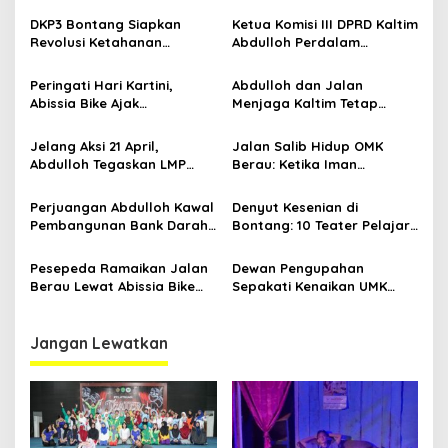
p
Jalannya
Jawaban Kebutuhan
DKP3 Bontang Siapkan
Ketua Komisi III DPRD Kaltim
Rakyat
Revolusi Ketahanan
Abdulloh Perdalam
o
Pangan dari Sekolah,
Ekosistem Ekspor Lewat
s
Smartani Jadi Senjata
Bangku Doktoral
Peringati Hari Kartini,
Abdulloh dan Jalan
Abissia Bike Ajak
Menjaga Kaltim Tetap
Perempuan Berau Gowes
Damai di Tengah
Sambil Berkebaya
Gelombang Aksi 21 April
Jelang Aksi 21 April,
Jalan Salib Hidup OMK
Abdulloh Tegaskan LMP
Berau: Ketika Iman
Kaltim Siap Jaga
Dihidupkan di Atas
Kondusifitas Bersama TNI-
Panggung
Perjuangan Abdulloh Kawal
Denyut Kesenian di
Polri
Pembangunan Bank Darah
Bontang: 10 Teater Pelajar
RSUD Kanujoso Balikpapan:
Kaltim dan Perayaan
Kesehatan Warga Utama
Proses Bernama AKSARA
Pesepeda Ramaikan Jalan
Dewan Pengupahan
Berau Lewat Abissia Bike
Sepakati Kenaikan UMK
Gelar Berau Night Ride
Berau Sebesar 7,59 Persen
Jangan Lewatkan