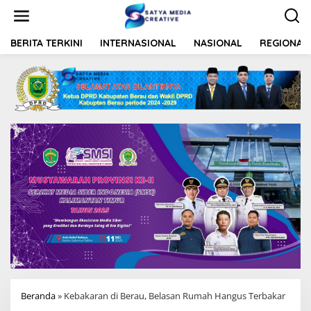
L
e
w
a
BERITA TERKINI
INTERNASIONAL
NASIONAL
REGIONAL
t
i
k
e
k
o
n
t
e
n
Beranda
»
Kebakaran di Berau, Belasan Rumah Hangus Terbakar