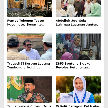
Pentas Tahunan Teater
Abdulloh Jadi Saksi
Kacamata: ‘Benar Itu
Lahirnya Layanan Jantung
Kalah’ Menggugat Luka
Modern di Balikpapan:
Korupsi dan Kemiskinan
Jawaban Kebutuhan
Rakyat
Tragedi 53 Korban Lubang
DKP3 Bontang Siapkan
Tambang di Kaltim,
Revolusi Ketahanan
Abdulloh Desak Perbaikan
Pangan dari Sekolah,
Total Tata Kelola
Smartani Jadi Senjata
Transformasi Kultural Tata
Di Balik Seragam Putih Abu-