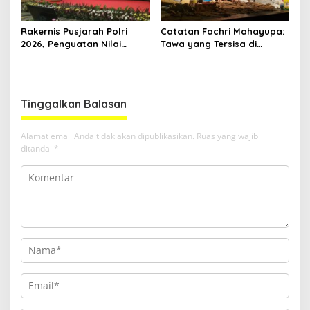
Rakernis Pusjarah Polri
Catatan Fachri Mahayupa:
2026, Penguatan Nilai
Tawa yang Tersisa di
Sejarah dan Tribrata Jadi
Kolong Jembatan RT Nol
Fokus Utama
RW Nol Teater Mahardika
Samarinda
Tinggalkan Balasan
Alamat email Anda tidak akan dipublikasikan.
Ruas yang wajib
ditandai
*