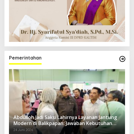
Pemerintahan
Abdulloh Jadi Saksi Lahirnya Layanan Jantung
Modern di Balikpapan: Jawaban Kebutuhan
Rakyat
24 Juni 2026