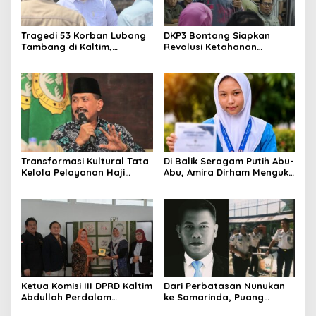
Tragedi 53 Korban Lubang
DKP3 Bontang Siapkan
Tambang di Kaltim,
Revolusi Ketahanan
Abdulloh Desak Perbaikan
Pangan dari Sekolah,
Total Tata Kelola
Smartani Jadi Senjata
Transformasi Kultural Tata
Di Balik Seragam Putih Abu-
Kelola Pelayanan Haji
Abu, Amira Dirham Mengukir
Indonesia
Prestasi di Ajang Olimpiade
Nasional
Ketua Komisi III DPRD Kaltim
Dari Perbatasan Nunukan
Abdulloh Perdalam
ke Samarinda, Puang
Ekosistem Ekspor Lewat
Dirham Ubah Lapas Jadi