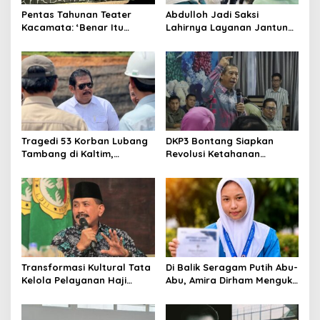
Pentas Tahunan Teater
Abdulloh Jadi Saksi
Kacamata: ‘Benar Itu
Lahirnya Layanan Jantung
Kalah’ Menggugat Luka
Modern di Balikpapan:
Korupsi dan Kemiskinan
Jawaban Kebutuhan
Rakyat
Tragedi 53 Korban Lubang
DKP3 Bontang Siapkan
Tambang di Kaltim,
Revolusi Ketahanan
Abdulloh Desak Perbaikan
Pangan dari Sekolah,
Total Tata Kelola
Smartani Jadi Senjata
Transformasi Kultural Tata
Di Balik Seragam Putih Abu-
Kelola Pelayanan Haji
Abu, Amira Dirham Mengukir
Indonesia
Prestasi di Ajang Olimpiade
Nasional