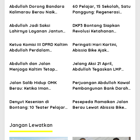
s
Abdulloh Dorong Bandara
60 Pelajar, 15 Sekolah, Satu
i
Kalimarau Berau Naik
Panggung: Regenerasi
p
Kelas, Jadi Gerbang Wisata
Teater Kaltim Menemukan
Internasional Kaltim
Jalannya
Abdulloh Jadi Saksi
DKP3 Bontang Siapkan
o
Lahirnya Layanan Jantung
Revolusi Ketahanan
s
Modern di Balikpapan:
Pangan dari Sekolah,
Jawaban Kebutuhan
Smartani Jadi Senjata
Ketua Komisi III DPRD Kaltim
Peringati Hari Kartini,
Rakyat
Abdulloh Perdalam
Abissia Bike Ajak
Ekosistem Ekspor Lewat
Perempuan Berau Gowes
Bangku Doktoral
Sambil Berkebaya
Abdulloh dan Jalan
Jelang Aksi 21 April,
Menjaga Kaltim Tetap
Abdulloh Tegaskan LMP
Damai di Tengah
Kaltim Siap Jaga
Gelombang Aksi 21 April
Kondusifitas Bersama TNI-
Jalan Salib Hidup OMK
Perjuangan Abdulloh Kawal
Polri
Berau: Ketika Iman
Pembangunan Bank Darah
Dihidupkan di Atas
RSUD Kanujoso Balikpapan:
Panggung
Kesehatan Warga Utama
Denyut Kesenian di
Pesepeda Ramaikan Jalan
Bontang: 10 Teater Pelajar
Berau Lewat Abissia Bike
Kaltim dan Perayaan
Gelar Berau Night Ride
Proses Bernama AKSARA
Jangan Lewatkan