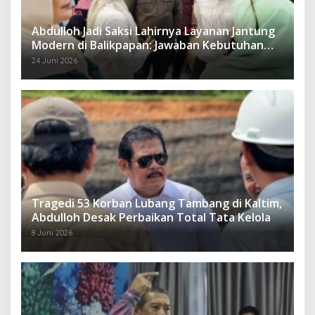
Abdulloh Jadi Saksi Lahirnya Layanan Jantung
Modern di Balikpapan: Jawaban Kebutuhan
Rakyat
24 Juni 2026
Tragedi 53 Korban Lubang Tambang di Kaltim,
Abdulloh Desak Perbaikan Total Tata Kelola
8 Juni 2026