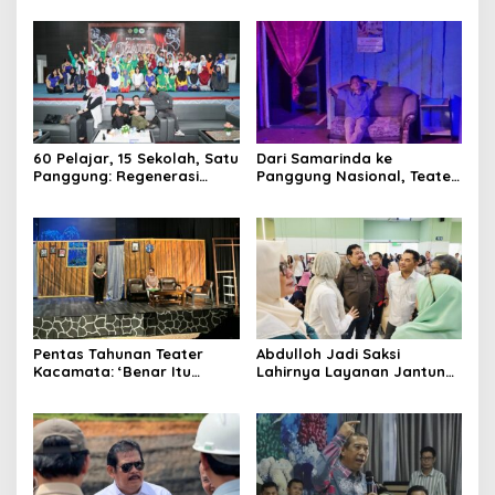
Internasional Kaltim
Dorong Keberlanjutan
Proyek Strategis
60 Pelajar, 15 Sekolah, Satu
Dari Samarinda ke
Panggung: Regenerasi
Panggung Nasional, Teater
Teater Kaltim Menemukan
Dahana Bawa Nama
Jalannya
Kalimantan ke FTRN ISI
Yogyakarta
Pentas Tahunan Teater
Abdulloh Jadi Saksi
Kacamata: ‘Benar Itu
Lahirnya Layanan Jantung
Kalah’ Menggugat Luka
Modern di Balikpapan:
Korupsi dan Kemiskinan
Jawaban Kebutuhan
Rakyat