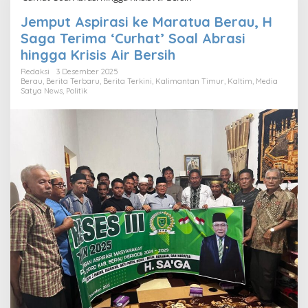
Jemput Aspirasi ke Maratua Berau, H
Saga Terima ‘Curhat’ Soal Abrasi
hingga Krisis Air Bersih
Redaksi
3 Desember 2025
Berau
,
Berita Terbaru
,
Berita Terkini
,
Kalimantan Timur
,
Kaltim
,
Media
Satya News
,
Politik