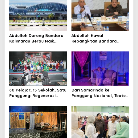
Abdulloh Dorong Bandara
Abdulloh Kawal
Kalimarau Berau Naik
Kebangkitan Bandara
Kelas, Jadi Gerbang Wisata
Tanah Grogot, DPRD Kaltim
Internasional Kaltim
Dorong Keberlanjutan
Proyek Strategis
60 Pelajar, 15 Sekolah, Satu
Dari Samarinda ke
Panggung: Regenerasi
Panggung Nasional, Teater
Teater Kaltim Menemukan
Dahana Bawa Nama
Jalannya
Kalimantan ke FTRN ISI
Yogyakarta