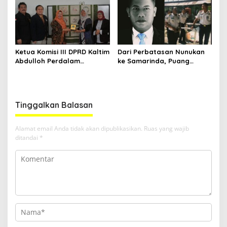
Ketua Komisi III DPRD Kaltim
Dari Perbatasan Nunukan
Abdulloh Perdalam
ke Samarinda, Puang
Ekosistem Ekspor Lewat
Dirham Ubah Lapas Jadi
Bangku Doktoral
Ruang Harapan
Tinggalkan Balasan
Alamat email Anda tidak akan dipublikasikan.
Ruas yang wajib
ditandai
*