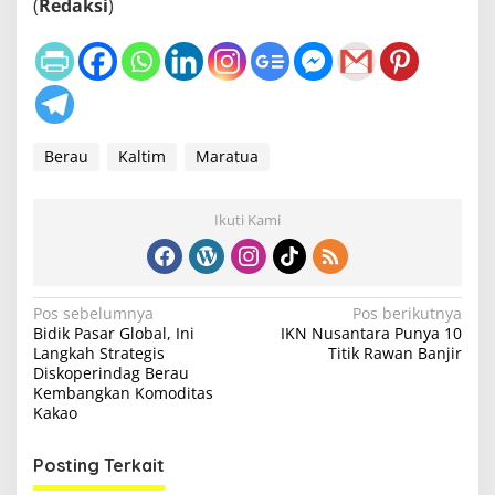
(
Redaksi
)
Berau
Kaltim
Maratua
Ikuti Kami
N
Pos sebelumnya
Pos berikutnya
Bidik Pasar Global, Ini
IKN Nusantara Punya 10
a
Langkah Strategis
Titik Rawan Banjir
v
Diskoperindag Berau
Kembangkan Komoditas
i
Kakao
g
Posting Terkait
a