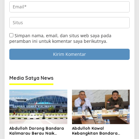
Clo
Simpan nama, email, dan situs web saya pada
this
Media Satya News
peramban ini untuk komentar saya berikutnya.
mod
Masukkan Email Anda Untuk Mendapatkan Berita
Terupdate MEDIASATYA.CO.ID
johnsmith@example.com
Your
Media Satya News
email
Submit
Abdulloh Dorong Bandara
Abdulloh Kawal
Kalimarau Berau Naik
Kebangkitan Bandara
Kelas, Jadi Gerbang Wisata
Tanah Grogot, DPRD Kaltim