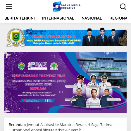
L
e
w
a
BERITA TERKINI
INTERNASIONAL
NASIONAL
REGIONAL
t
i
k
e
k
o
n
t
e
n
Beranda
»
Jemput Aspirasi ke Maratua Berau, H Saga Terima
‘Curhat’ Soal Abrasi hingga Krisis Air Bersih