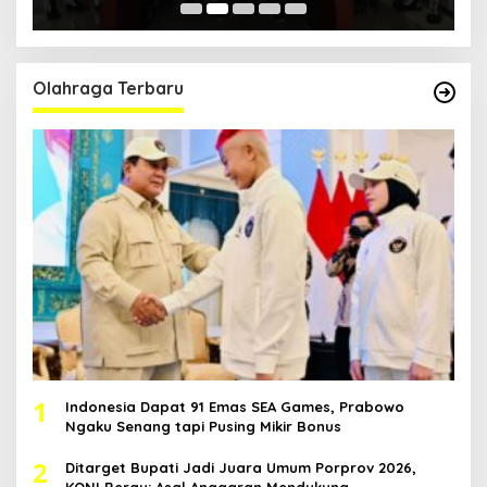
Pol
Olahraga Terbaru
1
Indonesia Dapat 91 Emas SEA Games, Prabowo
Ngaku Senang tapi Pusing Mikir Bonus
2
Ditarget Bupati Jadi Juara Umum Porprov 2026,
KONI Berau: Asal Anggaran Mendukung