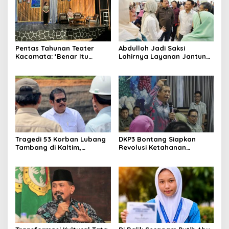
Pentas Tahunan Teater
Abdulloh Jadi Saksi
Kacamata: ‘Benar Itu
Lahirnya Layanan Jantung
Kalah’ Menggugat Luka
Modern di Balikpapan:
Korupsi dan Kemiskinan
Jawaban Kebutuhan
Rakyat
Tragedi 53 Korban Lubang
DKP3 Bontang Siapkan
Tambang di Kaltim,
Revolusi Ketahanan
Abdulloh Desak Perbaikan
Pangan dari Sekolah,
Total Tata Kelola
Smartani Jadi Senjata