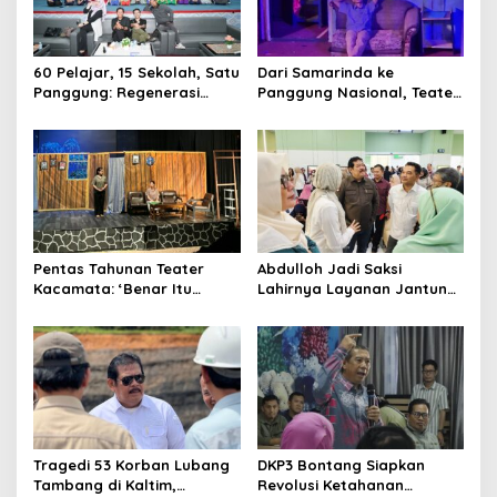
60 Pelajar, 15 Sekolah, Satu
Dari Samarinda ke
Panggung: Regenerasi
Panggung Nasional, Teater
Teater Kaltim Menemukan
Dahana Bawa Nama
Jalannya
Kalimantan ke FTRN ISI
Yogyakarta
Pentas Tahunan Teater
Abdulloh Jadi Saksi
Kacamata: ‘Benar Itu
Lahirnya Layanan Jantung
Kalah’ Menggugat Luka
Modern di Balikpapan:
Korupsi dan Kemiskinan
Jawaban Kebutuhan
Rakyat
Tragedi 53 Korban Lubang
DKP3 Bontang Siapkan
Tambang di Kaltim,
Revolusi Ketahanan