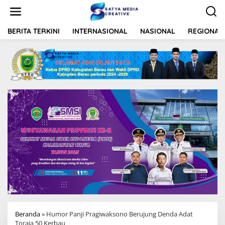
L
e
w
a
BERITA TERKINI
INTERNASIONAL
NASIONAL
REGIONAL
t
i
k
e
k
o
n
t
e
n
Beranda
»
Humor Panji Pragiwaksono Berujung Denda Adat
Toraja 50 Kerbau