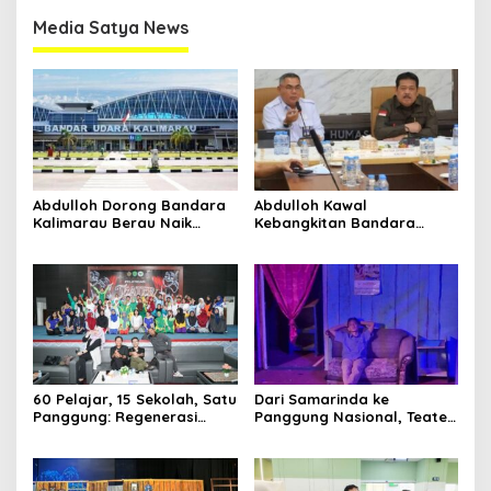
Media Satya News
Abdulloh Dorong Bandara
Abdulloh Kawal
Kalimarau Berau Naik
Kebangkitan Bandara
Kelas, Jadi Gerbang Wisata
Tanah Grogot, DPRD Kaltim
Internasional Kaltim
Dorong Keberlanjutan
Proyek Strategis
60 Pelajar, 15 Sekolah, Satu
Dari Samarinda ke
Panggung: Regenerasi
Panggung Nasional, Teater
Teater Kaltim Menemukan
Dahana Bawa Nama
Jalannya
Kalimantan ke FTRN ISI
Yogyakarta