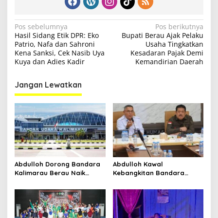
N
Pos sebelumnya
Pos berikutnya
Hasil Sidang Etik DPR: Eko
Bupati Berau Ajak Pelaku
a
Patrio, Nafa dan Sahroni
Usaha Tingkatkan
v
Kena Sanksi, Cek Nasib Uya
Kesadaran Pajak Demi
Kuya dan Adies Kadir
Kemandirian Daerah
i
g
Jangan Lewatkan
a
s
i
p
o
s
Abdulloh Dorong Bandara
Abdulloh Kawal
Kalimarau Berau Naik
Kebangkitan Bandara
Kelas, Jadi Gerbang Wisata
Tanah Grogot, DPRD Kaltim
Internasional Kaltim
Dorong Keberlanjutan
Proyek Strategis