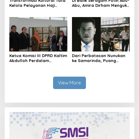
Transformasi Kultural Tata
Di Balik Seragam Putih Abu-
Kelola Pelayanan Haji
Abu, Amira Dirham Mengukir
Indonesia
Prestasi di Ajang Olimpiade
Nasional
Ketua Komisi III DPRD Kaltim
Dari Perbatasan Nunukan
Abdulloh Perdalam
ke Samarinda, Puang
Ekosistem Ekspor Lewat
Dirham Ubah Lapas Jadi
Bangku Doktoral
Ruang Harapan
View More