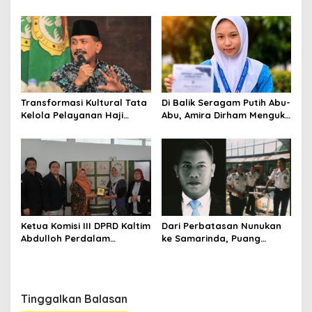
Abdulloh Desak Perbaikan
Pangan dari Sekolah,
Total Tata Kelola
Smartani Jadi Senjata
Transformasi Kultural Tata
Di Balik Seragam Putih Abu-
Kelola Pelayanan Haji
Abu, Amira Dirham Mengukir
Indonesia
Prestasi di Ajang Olimpiade
Nasional
Ketua Komisi III DPRD Kaltim
Dari Perbatasan Nunukan
Abdulloh Perdalam
ke Samarinda, Puang
Ekosistem Ekspor Lewat
Dirham Ubah Lapas Jadi
Bangku Doktoral
Ruang Harapan
Tinggalkan Balasan