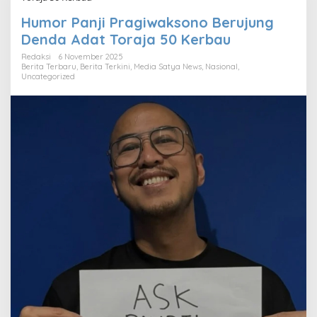
Humor Panji Pragiwaksono Berujung
Denda Adat Toraja 50 Kerbau
Redaksi
6 November 2025
Berita Terbaru
,
Berita Terkini
,
Media Satya News
,
Nasional
,
Uncategorized