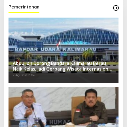
Pemerintahan
Abdulloh Dorong Bandara Kalimarau Berau
Naik Kelas, Jadi Gerbang Wisata Internasional
Kaltim
7 Agustus 2026