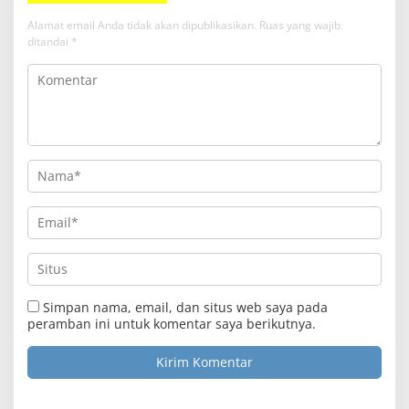
Alamat email Anda tidak akan dipublikasikan.
Ruas yang wajib
ditandai
*
Clo
this
Media Satya News
mod
Masukkan Email Anda Untuk Mendapatkan Berita
Terupdate MEDIASATYA.CO.ID
Simpan nama, email, dan situs web saya pada
peramban ini untuk komentar saya berikutnya.
johnsmith@example.com
Your
email
Submit