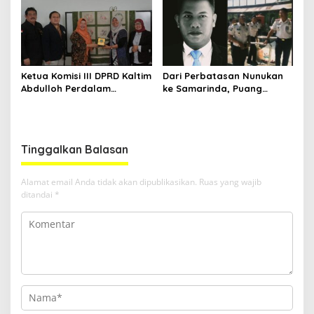
Ketua Komisi III DPRD Kaltim
Dari Perbatasan Nunukan
Abdulloh Perdalam
ke Samarinda, Puang
Ekosistem Ekspor Lewat
Dirham Ubah Lapas Jadi
Bangku Doktoral
Ruang Harapan
Tinggalkan Balasan
Alamat email Anda tidak akan dipublikasikan.
Ruas yang wajib
ditandai
*