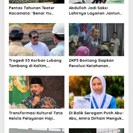
Pentas Tahunan Teater
Abdulloh Jadi Saksi
Kacamata: ‘Benar Itu
Lahirnya Layanan Jantung
Kalah’ Menggugat Luka
Modern di Balikpapan:
Korupsi dan Kemiskinan
Jawaban Kebutuhan
Rakyat
Tragedi 53 Korban Lubang
DKP3 Bontang Siapkan
Tambang di Kaltim,
Revolusi Ketahanan
Abdulloh Desak Perbaikan
Pangan dari Sekolah,
Total Tata Kelola
Smartani Jadi Senjata
Transformasi Kultural Tata
Di Balik Seragam Putih Abu-
Kelola Pelayanan Haji
Abu, Amira Dirham Mengukir
Indonesia
Prestasi di Ajang Olimpiade
Nasional