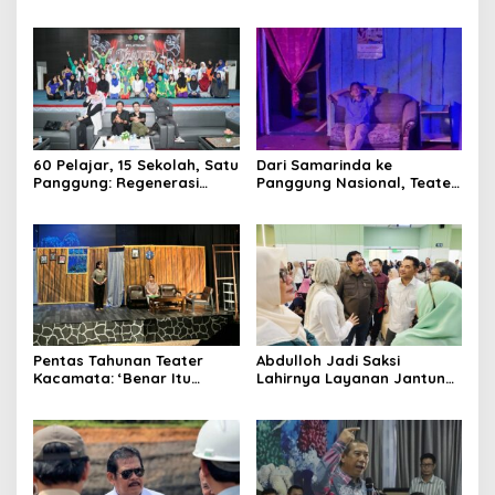
Kelas, Jadi Gerbang Wisata
Tanah Grogot, DPRD Kaltim
Internasional Kaltim
Dorong Keberlanjutan
Proyek Strategis
60 Pelajar, 15 Sekolah, Satu
Dari Samarinda ke
Panggung: Regenerasi
Panggung Nasional, Teater
Teater Kaltim Menemukan
Dahana Bawa Nama
Jalannya
Kalimantan ke FTRN ISI
Yogyakarta
Pentas Tahunan Teater
Abdulloh Jadi Saksi
Kacamata: ‘Benar Itu
Lahirnya Layanan Jantung
Kalah’ Menggugat Luka
Modern di Balikpapan:
Korupsi dan Kemiskinan
Jawaban Kebutuhan
Rakyat