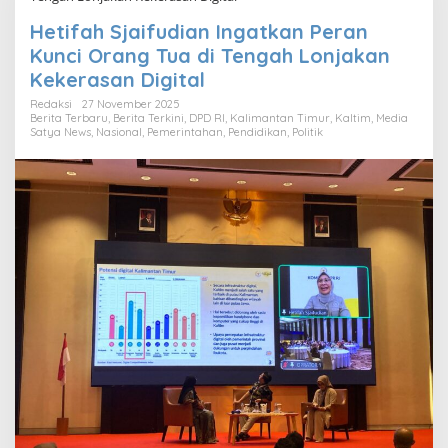
Hetifah Sjaifudian Ingatkan Peran
Kunci Orang Tua di Tengah Lonjakan
Kekerasan Digital
Redaksi
27 November 2025
Berita Terbaru
,
Berita Terkini
,
DPD RI
,
Kalimantan Timur
,
Kaltim
,
Media
Satya News
,
Nasional
,
Pemerintahan
,
Pendidikan
,
Politik