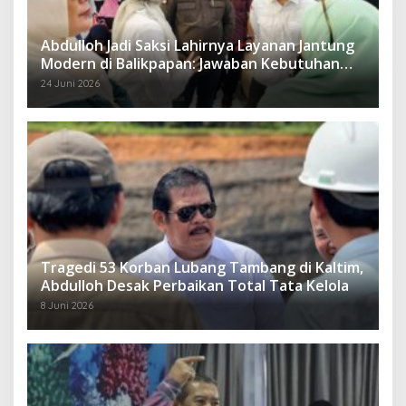
Abdulloh Jadi Saksi Lahirnya Layanan Jantung
Modern di Balikpapan: Jawaban Kebutuhan
Rakyat
24 Juni 2026
Tragedi 53 Korban Lubang Tambang di Kaltim,
Abdulloh Desak Perbaikan Total Tata Kelola
8 Juni 2026