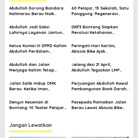
s
Abdulloh Dorong Bandara
60 Pelajar, 15 Sekolah, Satu
i
Kalimarau Berau Naik
Panggung: Regenerasi
p
Kelas, Jadi Gerbang Wisata
Teater Kaltim Menemukan
Internasional Kaltim
Jalannya
Abdulloh Jadi Saksi
DKP3 Bontang Siapkan
o
Lahirnya Layanan Jantung
Revolusi Ketahanan
s
Modern di Balikpapan:
Pangan dari Sekolah,
Jawaban Kebutuhan
Smartani Jadi Senjata
Ketua Komisi III DPRD Kaltim
Peringati Hari Kartini,
Rakyat
Abdulloh Perdalam
Abissia Bike Ajak
Ekosistem Ekspor Lewat
Perempuan Berau Gowes
Bangku Doktoral
Sambil Berkebaya
Abdulloh dan Jalan
Jelang Aksi 21 April,
Menjaga Kaltim Tetap
Abdulloh Tegaskan LMP
Damai di Tengah
Kaltim Siap Jaga
Gelombang Aksi 21 April
Kondusifitas Bersama TNI-
Jalan Salib Hidup OMK
Perjuangan Abdulloh Kawal
Polri
Berau: Ketika Iman
Pembangunan Bank Darah
Dihidupkan di Atas
RSUD Kanujoso Balikpapan:
Panggung
Kesehatan Warga Utama
Denyut Kesenian di
Pesepeda Ramaikan Jalan
Bontang: 10 Teater Pelajar
Berau Lewat Abissia Bike
Kaltim dan Perayaan
Gelar Berau Night Ride
Proses Bernama AKSARA
Jangan Lewatkan