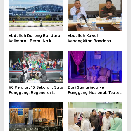
Abdulloh Dorong Bandara
Abdulloh Kawal
Kalimarau Berau Naik
Kebangkitan Bandara
Kelas, Jadi Gerbang Wisata
Tanah Grogot, DPRD Kaltim
Internasional Kaltim
Dorong Keberlanjutan
Proyek Strategis
60 Pelajar, 15 Sekolah, Satu
Dari Samarinda ke
Panggung: Regenerasi
Panggung Nasional, Teater
Teater Kaltim Menemukan
Dahana Bawa Nama
Jalannya
Kalimantan ke FTRN ISI
Yogyakarta