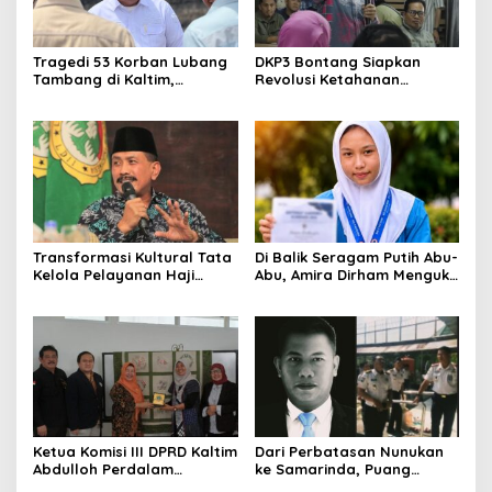
Tragedi 53 Korban Lubang
DKP3 Bontang Siapkan
Tambang di Kaltim,
Revolusi Ketahanan
Abdulloh Desak Perbaikan
Pangan dari Sekolah,
Total Tata Kelola
Smartani Jadi Senjata
Transformasi Kultural Tata
Di Balik Seragam Putih Abu-
Kelola Pelayanan Haji
Abu, Amira Dirham Mengukir
Indonesia
Prestasi di Ajang Olimpiade
Nasional
Ketua Komisi III DPRD Kaltim
Dari Perbatasan Nunukan
Abdulloh Perdalam
ke Samarinda, Puang
Ekosistem Ekspor Lewat
Dirham Ubah Lapas Jadi