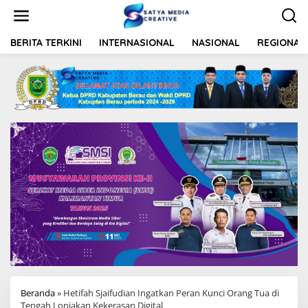
L
e
w
a
BERITA TERKINI
INTERNASIONAL
NASIONAL
REGIONAL
t
i
k
e
k
o
n
t
e
n
Beranda
»
Hetifah Sjaifudian Ingatkan Peran Kunci Orang Tua di
Tengah Lonjakan Kekerasan Digital