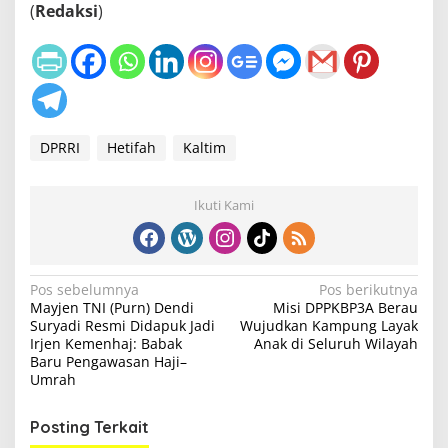
(
Redaksi
)
DPRRI
Hetifah
Kaltim
Ikuti Kami
N
Pos sebelumnya
Pos berikutnya
Mayjen TNI (Purn) Dendi
Misi DPPKBP3A Berau
a
Suryadi Resmi Didapuk Jadi
Wujudkan Kampung Layak
v
Irjen Kemenhaj: Babak
Anak di Seluruh Wilayah
Baru Pengawasan Haji–
i
Umrah
g
Posting Terkait
a