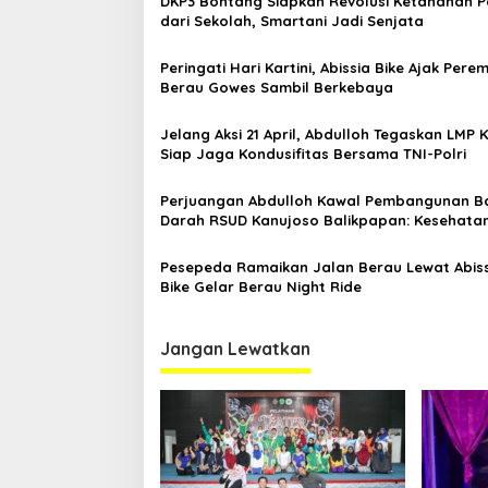
DKP3 Bontang Siapkan Revolusi Ketahanan 
p
dari Sekolah, Smartani Jadi Senjata
o
Peringati Hari Kartini, Abissia Bike Ajak Per
s
Berau Gowes Sambil Berkebaya
Jelang Aksi 21 April, Abdulloh Tegaskan LMP 
Siap Jaga Kondusifitas Bersama TNI-Polri
Perjuangan Abdulloh Kawal Pembangunan B
Darah RSUD Kanujoso Balikpapan: Kesehata
Warga Utama
Pesepeda Ramaikan Jalan Berau Lewat Abis
Bike Gelar Berau Night Ride
Jangan Lewatkan