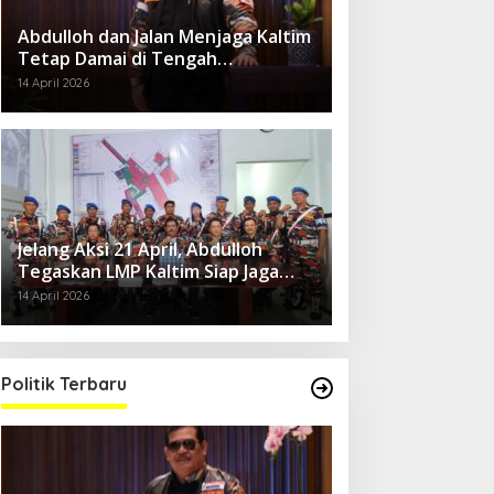
Abdulloh dan Jalan Menjaga Kaltim
Tetap Damai di Tengah
Gelombang Aksi 21 April
14 April 2026
Jelang Aksi 21 April, Abdulloh
Tegaskan LMP Kaltim Siap Jaga
Kondusifitas Bersama TNI-Polri
14 April 2026
Politik Terbaru