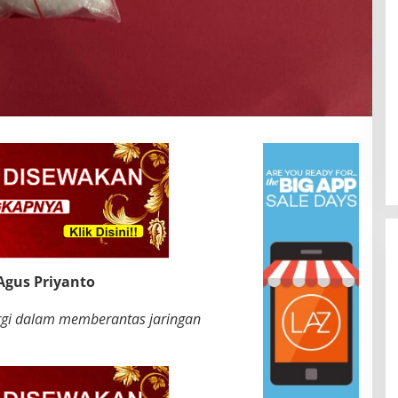
Agus Priyanto
rgi dalam memberantas jaringan