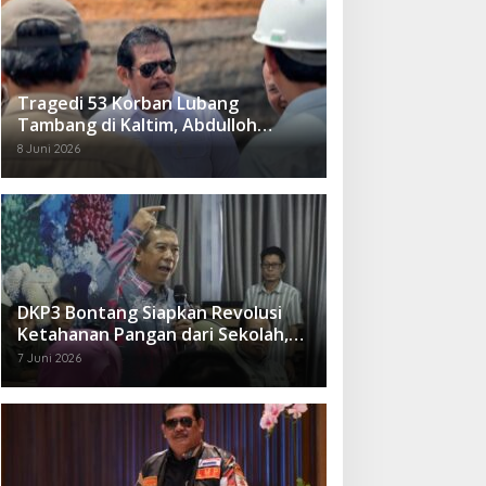
Tragedi 53 Korban Lubang
Tambang di Kaltim, Abdulloh
Desak Perbaikan Total Tata Kelola
8 Juni 2026
DKP3 Bontang Siapkan Revolusi
Ketahanan Pangan dari Sekolah,
Smartani Jadi Senjata
7 Juni 2026