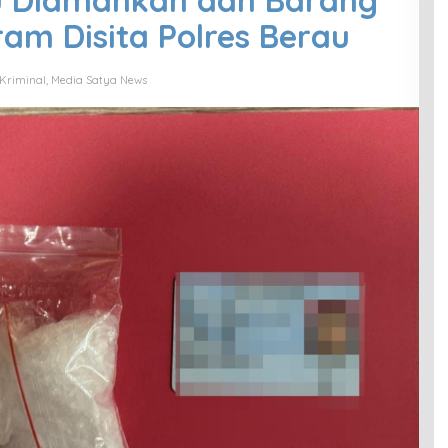
u Diamankan dan Barang
ram Disita Polres Berau
Kriminal
,
Media Satya News