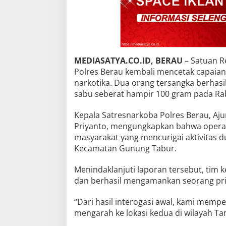
MEDIASATYA.CO.ID, BERAU
– Satuan R
Polres Berau kembali mencetak capaian
narkotika. Dua orang tersangka berhas
sabu seberat hampir 100 gram pada Rab
Kepala Satresnarkoba Polres Berau, Ajun
Priyanto, mengungkapkan bahwa operas
masyarakat yang mencurigai aktivitas 
Kecamatan Gunung Tabur.
Menindaklanjuti laporan tersebut, tim 
dan berhasil mengamankan seorang pria b
“Dari hasil interogasi awal, kami mempe
mengarah ke lokasi kedua di wilayah Tan