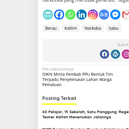
narkotika yang merusak generasi,” tegas
Berau
Kaltim
Narkoba
Sabu
Ikuti 
N
Pos sebelumnya
OIKN Minta Pemkab PPU Bentuk Tim
a
Terpadu Penyelesaian Lahan Warga
v
Pemaluan
i
Posting Terkait
g
a
60 Pelajar, 15 Sekolah, Satu Panggung: Rege
s
Teater Kaltim Menemukan Jalannya
i