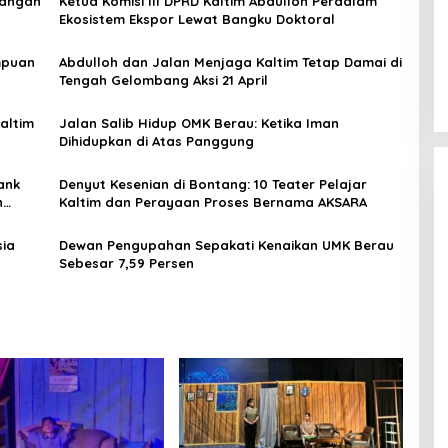
Pangan
Ketua Komisi III DPRD Kaltim Abdulloh Perdalam
Abdulloh dan Jalan Menjaga Kaltim
Ekosistem Ekspor Lewat Bangku Doktoral
Tetap Damai di Tengah
Gelombang Aksi 21 April
Di Berita Terbaru, Berita Terkini, Kalimantan
empuan
Abdulloh dan Jalan Menjaga Kaltim Tetap Damai di
Timur, Kaltim, Media Satya News, Organisasi,
Tengah Gelombang Aksi 21 April
Pemerintahan, Politik
|
14 April 2026
Kaltim
Jalan Salib Hidup OMK Berau: Ketika Iman
Dihidupkan di Atas Panggung
ank
Denyut Kesenian di Bontang: 10 Teater Pelajar
n
Kaltim dan Perayaan Proses Bernama AKSARA
sia
Dewan Pengupahan Sepakati Kenaikan UMK Berau
Sebesar 7,59 Persen