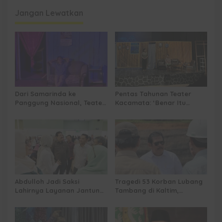
Kereta Api Indonesia
Jangan Lewatkan
Dari Samarinda ke
Pentas Tahunan Teater
Panggung Nasional, Teater
Kacamata: ‘Benar Itu
Dahana Bawa Nama
Kalah’ Menggugat Luka
Kalimantan ke FTRN ISI
Korupsi dan Kemiskinan
Yogyakarta
Abdulloh Jadi Saksi
Tragedi 53 Korban Lubang
Lahirnya Layanan Jantung
Tambang di Kaltim,
Modern di Balikpapan:
Abdulloh Desak Perbaikan
Jawaban Kebutuhan
Total Tata Kelola
Rakyat