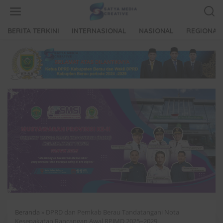
L
e
w
a
BERITA TERKINI
INTERNASIONAL
NASIONAL
REGIONAL
t
i
k
e
k
o
n
t
e
n
Beranda
»
DPRD dan Pemkab Berau Tandatangani Nota
Kesepakatan Rancangan Awal RPJMD 2025–2029