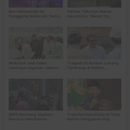
Dari Samarinda ke
Pentas Tahunan Teater
Panggung Nasional, Teater
Kacamata: ‘Benar Itu
Dahana Bawa Nama
Kalah’ Menggugat Luka
Kalimantan ke FTRN ISI
Korupsi dan Kemiskinan
Yogyakarta
Abdulloh Jadi Saksi
Tragedi 53 Korban Lubang
Lahirnya Layanan Jantung
Tambang di Kaltim,
Modern di Balikpapan:
Abdulloh Desak Perbaikan
Jawaban Kebutuhan
Total Tata Kelola
Rakyat
DKP3 Bontang Siapkan
Transformasi Kultural Tata
Revolusi Ketahanan
Kelola Pelayanan Haji
Pangan dari Sekolah,
Indonesia
Smartani Jadi Senjata