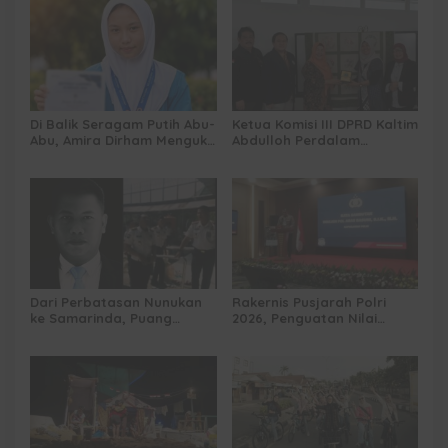
Di Balik Seragam Putih Abu-
Ketua Komisi III DPRD Kaltim
Abu, Amira Dirham Mengukir
Abdulloh Perdalam
Prestasi di Ajang Olimpiade
Ekosistem Ekspor Lewat
Nasional
Bangku Doktoral
Dari Perbatasan Nunukan
Rakernis Pusjarah Polri
ke Samarinda, Puang
2026, Penguatan Nilai
Dirham Ubah Lapas Jadi
Sejarah dan Tribrata Jadi
Ruang Harapan
Fokus Utama