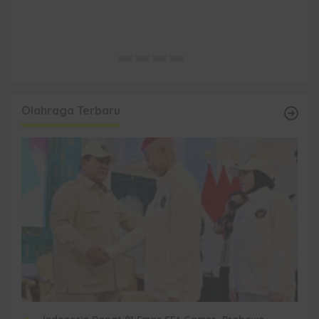
ia
Olahraga Terbaru
Indonesia Dapat 91 Emas SEA Games, Prabowo