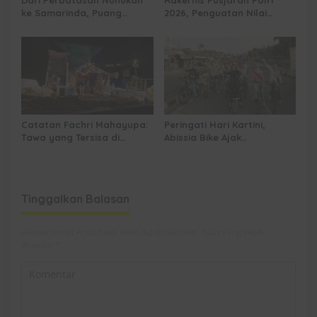
ke Samarinda, Puang
2026, Penguatan Nilai
Dirham Ubah Lapas Jadi
Sejarah dan Tribrata Jadi
Ruang Harapan
Fokus Utama
Catatan Fachri Mahayupa:
Peringati Hari Kartini,
Tawa yang Tersisa di
Abissia Bike Ajak
Kolong Jembatan RT Nol
Perempuan Berau Gowes
RW Nol Teater Mahardika
Sambil Berkebaya
Samarinda
Tinggalkan Balasan
Alamat email Anda tidak akan dipublikasikan.
Ruas yang wajib
ditandai
*