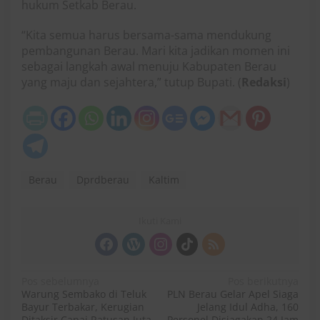
hukum Setkab Berau.
“Kita semua harus bersama-sama mendukung
pembangunan Berau. Mari kita jadikan momen ini
sebagai langkah awal menuju Kabupaten Berau
yang maju dan sejahtera,” tutup Bupati. (
Redaksi
)
Berau
Dprdberau
Kaltim
Ikuti Kami
N
Pos sebelumnya
Pos berikutnya
Warung Sembako di Teluk
PLN Berau Gelar Apel Siaga
a
Bayur Terbakar, Kerugian
Jelang Idul Adha, 160
Ditaksir Capai Ratusan Juta
Personel Disiagakan 24 Jam