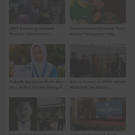
DKP3 Bontang Siapkan
Transformasi Kultural Tata
Revolusi Ketahanan
Kelola Pelayanan Haji
Pangan dari Sekolah,
Indonesia
Smartani Jadi Senjata
Di Balik Seragam Putih Abu-
Ketua Komisi III DPRD Kaltim
Abu, Amira Dirham Mengukir
Abdulloh Perdalam
Prestasi di Ajang Olimpiade
Ekosistem Ekspor Lewat
Nasional
Bangku Doktoral
Dari Perbatasan Nunukan
Rakernis Pusjarah Polri