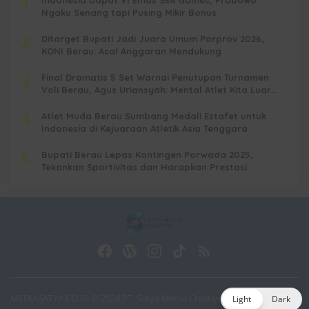
1
Ngaku Senang tapi Pusing Mikir Bonus
2
Ditarget Bupati Jadi Juara Umum Porprov 2026,
KONI Berau: Asal Anggaran Mendukung
3
Final Dramatis 5 Set Warnai Penutupan Turnamen
Voli Berau, Agus Uriansyah: Mental Atlet Kita Luar
Biasa
4
Atlet Muda Berau Sumbang Medali Estafet untuk
Indonesia di Kejuaraan Atletik Asia Tenggara
5
Bupati Berau Lepas Kontingen Porwada 2025,
Tekankan Sportivitas dan Harapkan Prestasi
MEDIASATYA.CO.ID
© 2024 PT. Satya Media Creative.
Light
Dark