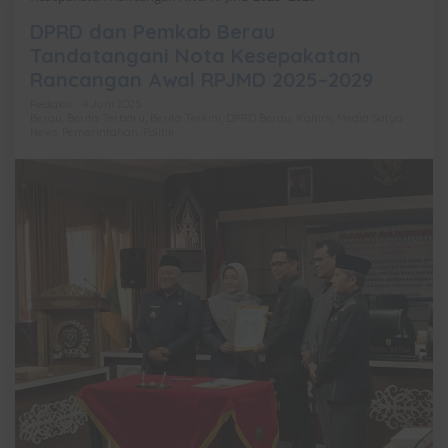
DPRD dan Pemkab Berau
Tandatangani Nota Kesepakatan
Rancangan Awal RPJMD 2025–2029
Redaksi
4 Juni 2025
Berau
,
Berita Terbaru
,
Berita Terkini
,
DPRD Berau
,
Kaltim
,
Media Satya
News
,
Pemerintahan
,
Politik