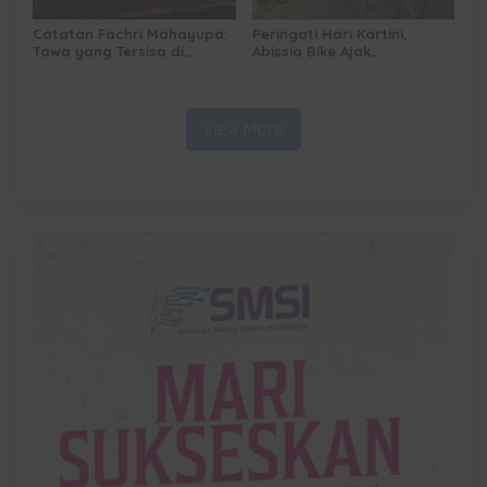
Catatan Fachri Mahayupa:
Peringati Hari Kartini,
Tawa yang Tersisa di
Abissia Bike Ajak
Kolong Jembatan RT Nol
Perempuan Berau Gowes
RW Nol Teater Mahardika
Sambil Berkebaya
Samarinda
View More