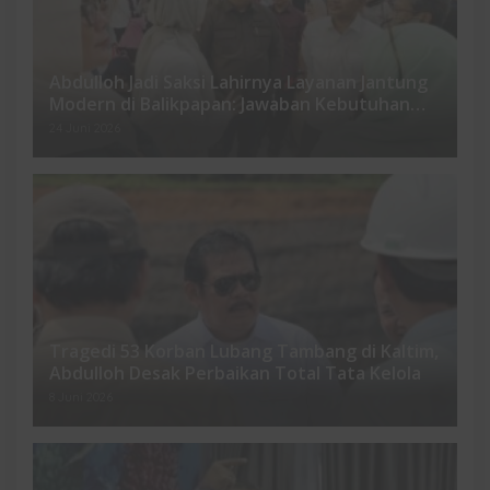
Abdulloh Jadi Saksi Lahirnya Layanan Jantung
Modern di Balikpapan: Jawaban Kebutuhan
Rakyat
24 Juni 2026
Tragedi 53 Korban Lubang Tambang di Kaltim,
Abdulloh Desak Perbaikan Total Tata Kelola
8 Juni 2026