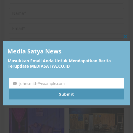
Clo
this
Media Satya News
mod
Simpan nama, email, dan situs web saya pada
Masukkan Email Anda Untuk Mendapatkan Berita
peramban ini untuk komentar saya berikutnya.
Terupdate MEDIASATYA.CO.ID
johnsmith@example.com
Your
email
Submit
Media Satya News