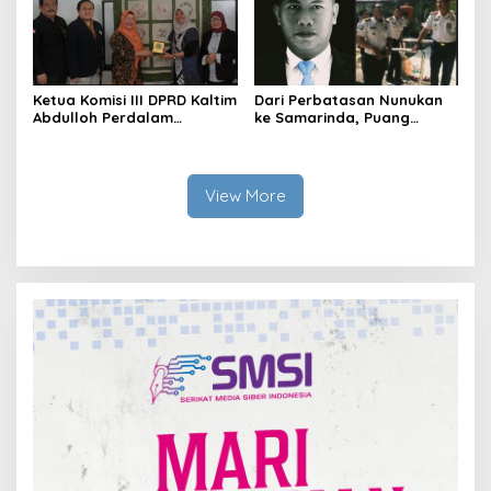
Ketua Komisi III DPRD Kaltim
Dari Perbatasan Nunukan
Abdulloh Perdalam
ke Samarinda, Puang
Ekosistem Ekspor Lewat
Dirham Ubah Lapas Jadi
Bangku Doktoral
Ruang Harapan
View More