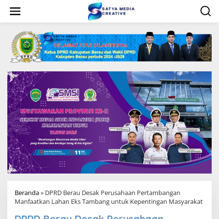
L
e
w
a
t
i
k
e
k
o
n
t
e
n
Beranda
»
DPRD Berau Desak Perusahaan Pertambangan
Manfaatkan Lahan Eks Tambang untuk Kepentingan Masyarakat
DPRD Berau Desak Perusahaan