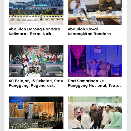
Abdulloh Dorong Bandara
Abdulloh Kawal
Kalimarau Berau Naik
Kebangkitan Bandara
Kelas, Jadi Gerbang Wisata
Tanah Grogot, DPRD Kaltim
Internasional Kaltim
Dorong Keberlanjutan
Proyek Strategis
60 Pelajar, 15 Sekolah, Satu
Dari Samarinda ke
Panggung: Regenerasi
Panggung Nasional, Teater
Teater Kaltim Menemukan
Dahana Bawa Nama
Jalannya
Kalimantan ke FTRN ISI
Yogyakarta