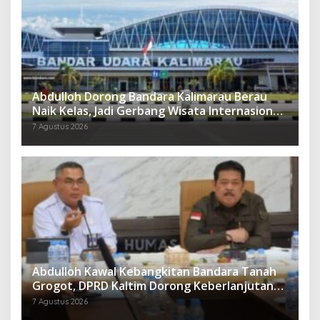
Abdulloh Dorong Bandara Kalimarau Berau
Naik Kelas, Jadi Gerbang Wisata Internasional
Kaltim
7 Agustus 2026
Abdulloh Kawal Kebangkitan Bandara Tanah
Grogot, DPRD Kaltim Dorong Keberlanjutan
Proyek Strategis
7 Agustus 2026