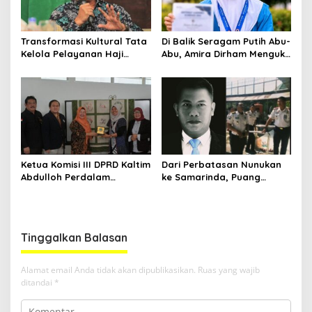
Transformasi Kultural Tata
Di Balik Seragam Putih Abu-
Kelola Pelayanan Haji
Abu, Amira Dirham Mengukir
Indonesia
Prestasi di Ajang Olimpiade
Nasional
Ketua Komisi III DPRD Kaltim
Dari Perbatasan Nunukan
Abdulloh Perdalam
ke Samarinda, Puang
Ekosistem Ekspor Lewat
Dirham Ubah Lapas Jadi
Bangku Doktoral
Ruang Harapan
Tinggalkan Balasan
Alamat email Anda tidak akan dipublikasikan.
Ruas yang wajib
ditandai
*