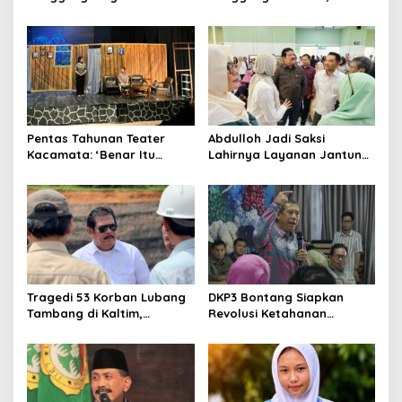
Teater Kaltim Menemukan
Dahana Bawa Nama
Jalannya
Kalimantan ke FTRN ISI
Yogyakarta
Pentas Tahunan Teater
Abdulloh Jadi Saksi
Kacamata: ‘Benar Itu
Lahirnya Layanan Jantung
Kalah’ Menggugat Luka
Modern di Balikpapan:
Korupsi dan Kemiskinan
Jawaban Kebutuhan
Rakyat
Tragedi 53 Korban Lubang
DKP3 Bontang Siapkan
Tambang di Kaltim,
Revolusi Ketahanan
Abdulloh Desak Perbaikan
Pangan dari Sekolah,
Total Tata Kelola
Smartani Jadi Senjata