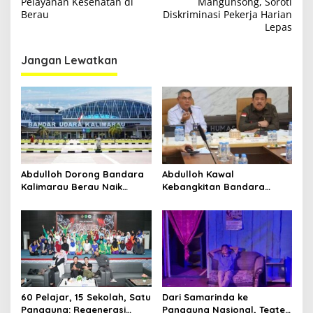
v
Pelayanan Kesehatan di
Mangunsong, Soroti
Berau
Diskriminasi Pekerja Harian
i
Lepas
g
Jangan Lewatkan
a
s
i
p
o
s
Abdulloh Dorong Bandara
Abdulloh Kawal
Kalimarau Berau Naik
Kebangkitan Bandara
Kelas, Jadi Gerbang Wisata
Tanah Grogot, DPRD Kaltim
Internasional Kaltim
Dorong Keberlanjutan
Proyek Strategis
60 Pelajar, 15 Sekolah, Satu
Dari Samarinda ke
Panggung: Regenerasi
Panggung Nasional, Teater