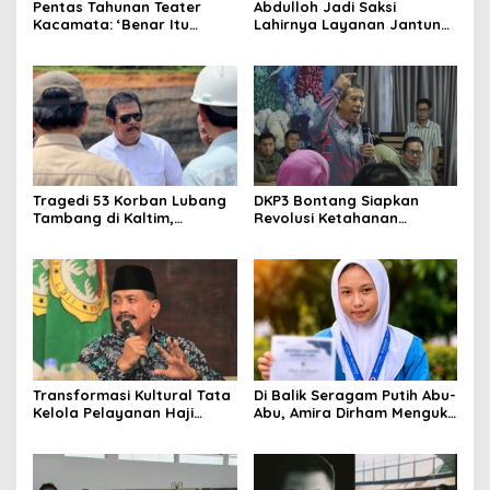
Pentas Tahunan Teater
Abdulloh Jadi Saksi
Kacamata: ‘Benar Itu
Lahirnya Layanan Jantung
Kalah’ Menggugat Luka
Modern di Balikpapan:
Korupsi dan Kemiskinan
Jawaban Kebutuhan
Rakyat
Tragedi 53 Korban Lubang
DKP3 Bontang Siapkan
Tambang di Kaltim,
Revolusi Ketahanan
Abdulloh Desak Perbaikan
Pangan dari Sekolah,
Total Tata Kelola
Smartani Jadi Senjata
Transformasi Kultural Tata
Di Balik Seragam Putih Abu-
Kelola Pelayanan Haji
Abu, Amira Dirham Mengukir
Indonesia
Prestasi di Ajang Olimpiade
Nasional