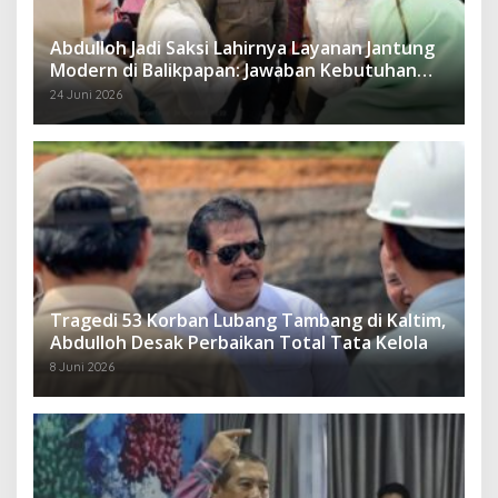
Abdulloh Jadi Saksi Lahirnya Layanan Jantung
Modern di Balikpapan: Jawaban Kebutuhan
Rakyat
24 Juni 2026
Tragedi 53 Korban Lubang Tambang di Kaltim,
Abdulloh Desak Perbaikan Total Tata Kelola
8 Juni 2026