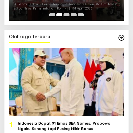
Polri
H
ia
Di Berita Terbaru, Berita Terkini, Kalimantan Timur, Kaltim, Media
Di
Satya News, Pemerintahan, Politik
|
14 April 2026
Ka
Pol
Olahraga Terbaru
1
Indonesia Dapat 91 Emas SEA Games, Prabowo
Ngaku Senang tapi Pusing Mikir Bonus