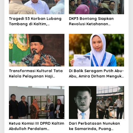
Tragedi 53 Korban Lubang
DKP3 Bontang Siapkan
Tambang di Kaltim,
Revolusi Ketahanan
Abdulloh Desak Perbaikan
Pangan dari Sekolah,
Total Tata Kelola
Smartani Jadi Senjata
Transformasi Kultural Tata
Di Balik Seragam Putih Abu-
Kelola Pelayanan Haji
Abu, Amira Dirham Mengukir
Indonesia
Prestasi di Ajang Olimpiade
Nasional
Ketua Komisi III DPRD Kaltim
Dari Perbatasan Nunukan
Abdulloh Perdalam
ke Samarinda, Puang