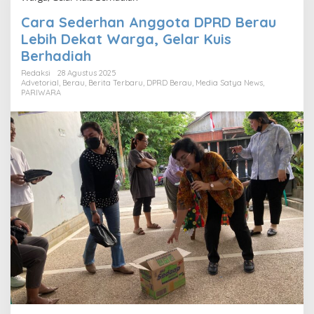
Cara Sederhan Anggota DPRD Berau
Lebih Dekat Warga, Gelar Kuis
Berhadiah
Redaksi
28 Agustus 2025
Advetorial
,
Berau
,
Berita Terbaru
,
DPRD Berau
,
Media Satya News
,
PARIWARA