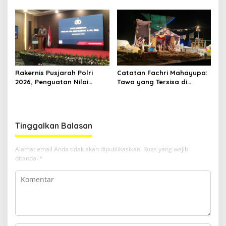
Ekosistem Ekspor Lewat
Dirham Ubah Lapas Jadi
Bangku Doktoral
Ruang Harapan
Rakernis Pusjarah Polri
Catatan Fachri Mahayupa:
2026, Penguatan Nilai
Tawa yang Tersisa di
Sejarah dan Tribrata Jadi
Kolong Jembatan RT Nol
Fokus Utama
RW Nol Teater Mahardika
Samarinda
Tinggalkan Balasan
Alamat email Anda tidak akan dipublikasikan.
Ruas yang wajib
ditandai
*