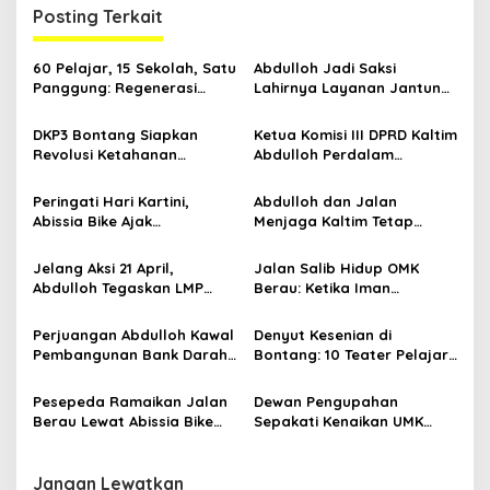
g
Posting Terkait
a
s
60 Pelajar, 15 Sekolah, Satu
Abdulloh Jadi Saksi
Panggung: Regenerasi
Lahirnya Layanan Jantung
i
Teater Kaltim Menemukan
Modern di Balikpapan:
p
Jalannya
Jawaban Kebutuhan
DKP3 Bontang Siapkan
Ketua Komisi III DPRD Kaltim
Rakyat
Revolusi Ketahanan
Abdulloh Perdalam
o
Pangan dari Sekolah,
Ekosistem Ekspor Lewat
s
Smartani Jadi Senjata
Bangku Doktoral
Peringati Hari Kartini,
Abdulloh dan Jalan
Abissia Bike Ajak
Menjaga Kaltim Tetap
Perempuan Berau Gowes
Damai di Tengah
Sambil Berkebaya
Gelombang Aksi 21 April
Jelang Aksi 21 April,
Jalan Salib Hidup OMK
Abdulloh Tegaskan LMP
Berau: Ketika Iman
Kaltim Siap Jaga
Dihidupkan di Atas
Kondusifitas Bersama TNI-
Panggung
Perjuangan Abdulloh Kawal
Denyut Kesenian di
Polri
Pembangunan Bank Darah
Bontang: 10 Teater Pelajar
RSUD Kanujoso Balikpapan:
Kaltim dan Perayaan
Kesehatan Warga Utama
Proses Bernama AKSARA
Pesepeda Ramaikan Jalan
Dewan Pengupahan
Berau Lewat Abissia Bike
Sepakati Kenaikan UMK
Gelar Berau Night Ride
Berau Sebesar 7,59 Persen
Jangan Lewatkan