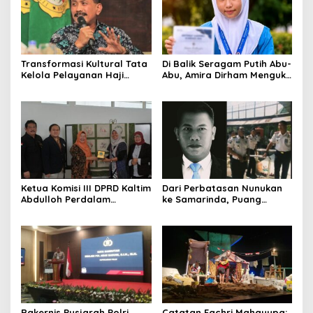
Transformasi Kultural Tata
Di Balik Seragam Putih Abu-
Kelola Pelayanan Haji
Abu, Amira Dirham Mengukir
Indonesia
Prestasi di Ajang Olimpiade
Nasional
Ketua Komisi III DPRD Kaltim
Dari Perbatasan Nunukan
Abdulloh Perdalam
ke Samarinda, Puang
Ekosistem Ekspor Lewat
Dirham Ubah Lapas Jadi
Bangku Doktoral
Ruang Harapan
Rakernis Pusjarah Polri
Catatan Fachri Mahayupa: