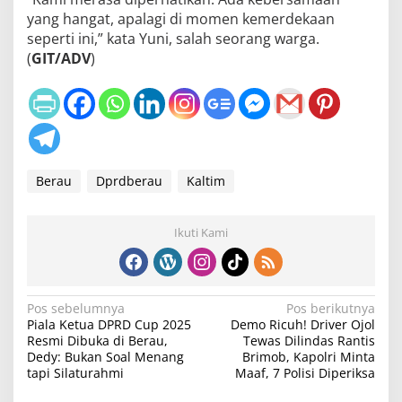
yang hangat, apalagi di momen kemerdekaan
seperti ini,” kata Yuni, salah seorang warga.
(
GIT/ADV
)
Berau
Dprdberau
Kaltim
Ikuti Kami
N
Pos sebelumnya
Pos berikutnya
Piala Ketua DPRD Cup 2025
Demo Ricuh! Driver Ojol
a
Resmi Dibuka di Berau,
Tewas Dilindas Rantis
v
Dedy: Bukan Soal Menang
Brimob, Kapolri Minta
tapi Silaturahmi
Maaf, 7 Polisi Diperiksa
i