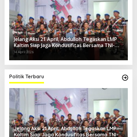
Jelang Aksi 21 April, Abdulloh Tegaskan LMP
Kaltim Siap Jaga Kondusifitas Bersama TNI-
Polri
14 April 2026
Politik Terbaru
Jelang Aksi 21 April, Abdulloh Tegaskan LMP
R
Kaltim Siap Jaga Kondusifitas Bersama TNI-
B