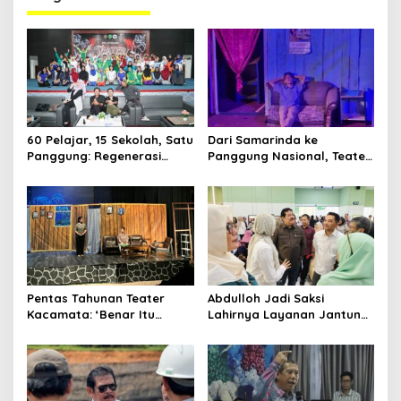
60 Pelajar, 15 Sekolah, Satu
Dari Samarinda ke
Panggung: Regenerasi
Panggung Nasional, Teater
Teater Kaltim Menemukan
Dahana Bawa Nama
Jalannya
Kalimantan ke FTRN ISI
Yogyakarta
Pentas Tahunan Teater
Abdulloh Jadi Saksi
Kacamata: ‘Benar Itu
Lahirnya Layanan Jantung
Kalah’ Menggugat Luka
Modern di Balikpapan:
Korupsi dan Kemiskinan
Jawaban Kebutuhan
Rakyat