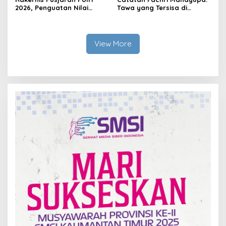
2026, Penguatan Nilai
Tawa yang Tersisa di
Sejarah dan Tribrata Jadi
Kolong Jembatan RT Nol
Fokus Utama
RW Nol Teater Mahardika
Samarinda
View More