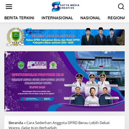
L
e
w
a
BERITA TERKINI
INTERNASIONAL
NASIONAL
REGIONAL
t
i
k
e
k
o
n
t
e
n
Beranda
»
Cara Sederhan Anggota DPRD Berau Lebih Dekat
Warga, Gelar Kuis Berhadiah