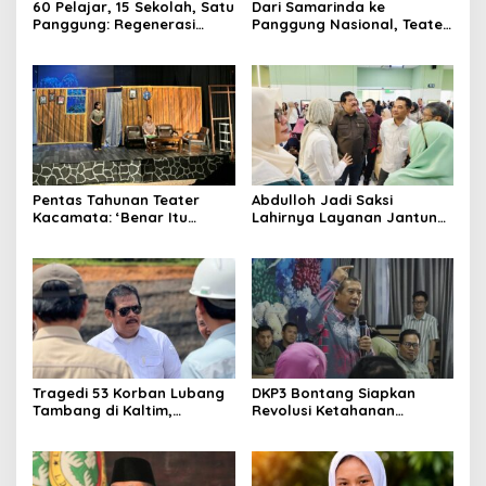
60 Pelajar, 15 Sekolah, Satu
Dari Samarinda ke
Panggung: Regenerasi
Panggung Nasional, Teater
Teater Kaltim Menemukan
Dahana Bawa Nama
Jalannya
Kalimantan ke FTRN ISI
Yogyakarta
Pentas Tahunan Teater
Abdulloh Jadi Saksi
Kacamata: ‘Benar Itu
Lahirnya Layanan Jantung
Kalah’ Menggugat Luka
Modern di Balikpapan:
Korupsi dan Kemiskinan
Jawaban Kebutuhan
Rakyat
Tragedi 53 Korban Lubang
DKP3 Bontang Siapkan
Tambang di Kaltim,
Revolusi Ketahanan
Abdulloh Desak Perbaikan
Pangan dari Sekolah,
Total Tata Kelola
Smartani Jadi Senjata