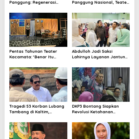
Panggung: Regenerasi
Panggung Nasional, Teater
Teater Kaltim Menemukan
Dahana Bawa Nama
Jalannya
Kalimantan ke FTRN ISI
Yogyakarta
Pentas Tahunan Teater
Abdulloh Jadi Saksi
Kacamata: ‘Benar Itu
Lahirnya Layanan Jantung
Kalah’ Menggugat Luka
Modern di Balikpapan:
Korupsi dan Kemiskinan
Jawaban Kebutuhan
Rakyat
Tragedi 53 Korban Lubang
DKP3 Bontang Siapkan
Tambang di Kaltim,
Revolusi Ketahanan
Abdulloh Desak Perbaikan
Pangan dari Sekolah,
Clo
Total Tata Kelola
Smartani Jadi Senjata
this
Media Satya News
mod