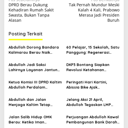
N
DPRD Berau Dukung
Tak Pernah Mundur Meski
a
Kehadiran Rumah Sakit
Kalah 4 Kali, Prabowo
v
Swasta, Bukan Tanpa
Merasa Jadi Presiden
Alasan
Buruh
i
g
Posting Terkait
a
s
Abdulloh Dorong Bandara
60 Pelajar, 15 Sekolah, Satu
Kalimarau Berau Naik
Panggung: Regenerasi
i
Kelas, Jadi Gerbang Wisata
Teater Kaltim Menemukan
p
Internasional Kaltim
Jalannya
Abdulloh Jadi Saksi
DKP3 Bontang Siapkan
Lahirnya Layanan Jantung
Revolusi Ketahanan
o
Modern di Balikpapan:
Pangan dari Sekolah,
s
Jawaban Kebutuhan
Smartani Jadi Senjata
Ketua Komisi III DPRD Kaltim
Peringati Hari Kartini,
Rakyat
Abdulloh Perdalam
Abissia Bike Ajak
Ekosistem Ekspor Lewat
Perempuan Berau Gowes
Bangku Doktoral
Sambil Berkebaya
Abdulloh dan Jalan
Jelang Aksi 21 April,
Menjaga Kaltim Tetap
Abdulloh Tegaskan LMP
Damai di Tengah
Kaltim Siap Jaga
Gelombang Aksi 21 April
Kondusifitas Bersama TNI-
Jalan Salib Hidup OMK
Perjuangan Abdulloh Kawal
Polri
Berau: Ketika Iman
Pembangunan Bank Darah
Dihidupkan di Atas
RSUD Kanujoso Balikpapan: