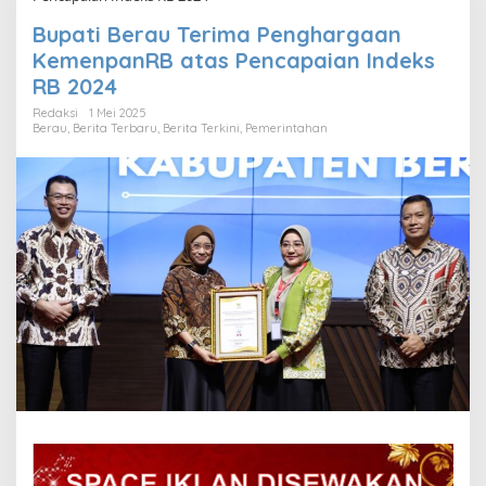
Bupati Berau Terima Penghargaan
KemenpanRB atas Pencapaian Indeks
RB 2024
Redaksi
1 Mei 2025
Berau
,
Berita Terbaru
,
Berita Terkini
,
Pemerintahan