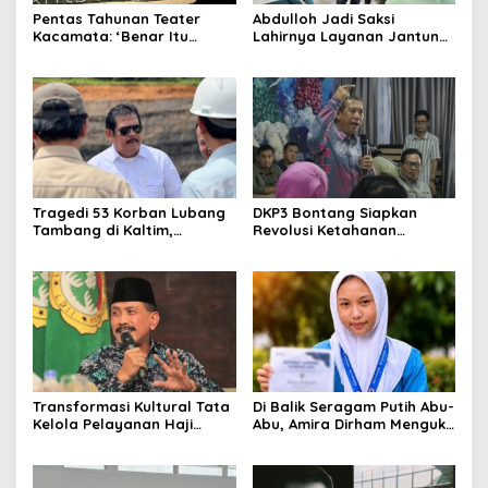
Pentas Tahunan Teater
Abdulloh Jadi Saksi
Kacamata: ‘Benar Itu
Lahirnya Layanan Jantung
Kalah’ Menggugat Luka
Modern di Balikpapan:
Korupsi dan Kemiskinan
Jawaban Kebutuhan
Rakyat
Tragedi 53 Korban Lubang
DKP3 Bontang Siapkan
Tambang di Kaltim,
Revolusi Ketahanan
Abdulloh Desak Perbaikan
Pangan dari Sekolah,
Total Tata Kelola
Smartani Jadi Senjata
Transformasi Kultural Tata
Di Balik Seragam Putih Abu-
Kelola Pelayanan Haji
Abu, Amira Dirham Mengukir
Indonesia
Prestasi di Ajang Olimpiade
Nasional