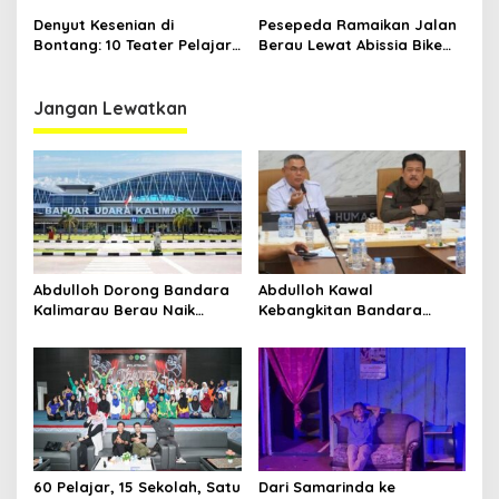
Panggung
Kesehatan Warga Utama
Denyut Kesenian di
Pesepeda Ramaikan Jalan
Bontang: 10 Teater Pelajar
Berau Lewat Abissia Bike
Kaltim dan Perayaan
Gelar Berau Night Ride
Proses Bernama AKSARA
Jangan Lewatkan
Abdulloh Dorong Bandara
Abdulloh Kawal
Kalimarau Berau Naik
Kebangkitan Bandara
Kelas, Jadi Gerbang Wisata
Tanah Grogot, DPRD Kaltim
Internasional Kaltim
Dorong Keberlanjutan
Proyek Strategis
60 Pelajar, 15 Sekolah, Satu
Dari Samarinda ke