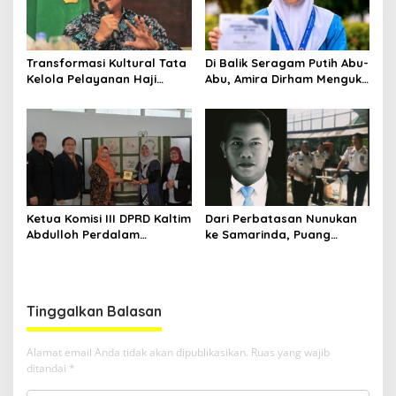
Masukkan Email Anda Untuk Mendapatkan Berita
Terupdate MEDIASATYA.CO.ID
Transformasi Kultural Tata
Di Balik Seragam Putih Abu-
Kelola Pelayanan Haji
Abu, Amira Dirham Mengukir
johnsmith@example.com
Your
Indonesia
Prestasi di Ajang Olimpiade
email
Nasional
Submit
Ketua Komisi III DPRD Kaltim
Dari Perbatasan Nunukan
Abdulloh Perdalam
ke Samarinda, Puang
Ekosistem Ekspor Lewat
Dirham Ubah Lapas Jadi
Bangku Doktoral
Ruang Harapan
Tinggalkan Balasan
Alamat email Anda tidak akan dipublikasikan.
Ruas yang wajib
ditandai
*