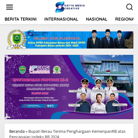
L
e
w
a
BERITA TERKINI
INTERNASIONAL
NASIONAL
REGIONAL
t
i
k
e
k
o
n
t
e
n
Beranda
»
Bupati Berau Terima Penghargaan KemenpanRB atas
Pencapaian Indeks RB 2024