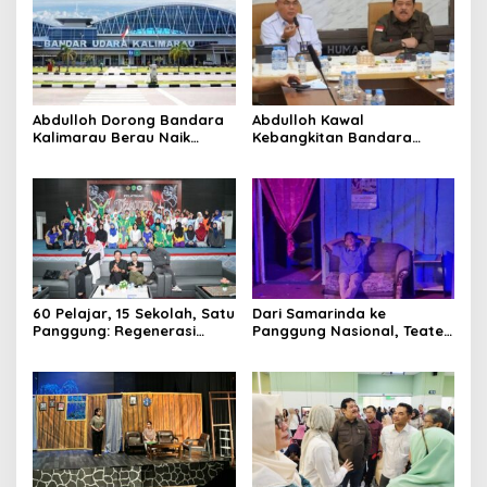
Abdulloh Dorong Bandara
Abdulloh Kawal
Kalimarau Berau Naik
Kebangkitan Bandara
Kelas, Jadi Gerbang Wisata
Tanah Grogot, DPRD Kaltim
Internasional Kaltim
Dorong Keberlanjutan
Proyek Strategis
60 Pelajar, 15 Sekolah, Satu
Dari Samarinda ke
Panggung: Regenerasi
Panggung Nasional, Teater
Teater Kaltim Menemukan
Dahana Bawa Nama
Jalannya
Kalimantan ke FTRN ISI
Yogyakarta