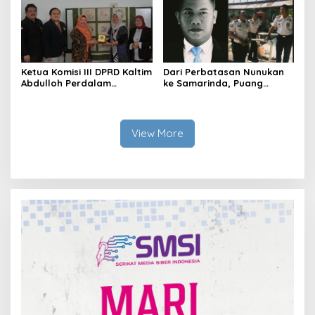
Ketua Komisi III DPRD Kaltim
Dari Perbatasan Nunukan
Abdulloh Perdalam
ke Samarinda, Puang
Ekosistem Ekspor Lewat
Dirham Ubah Lapas Jadi
Bangku Doktoral
Ruang Harapan
View More