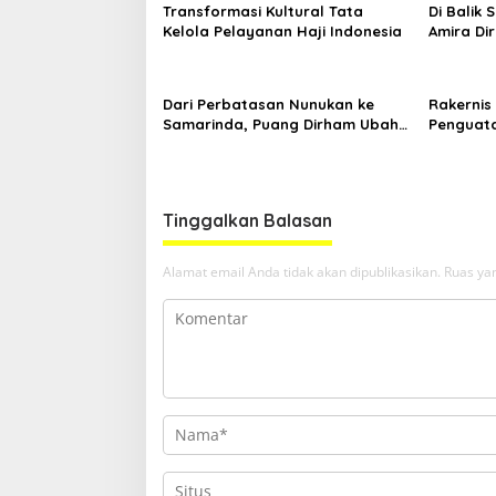
Transformasi Kultural Tata
Di Balik
Kelola Pelayanan Haji Indonesia
Amira Di
di Ajang
Dari Perbatasan Nunukan ke
Rakernis 
Samarinda, Puang Dirham Ubah
Penguata
Lapas Jadi Ruang Harapan
Tribrata
Tinggalkan Balasan
Alamat email Anda tidak akan dipublikasikan.
Ruas yan