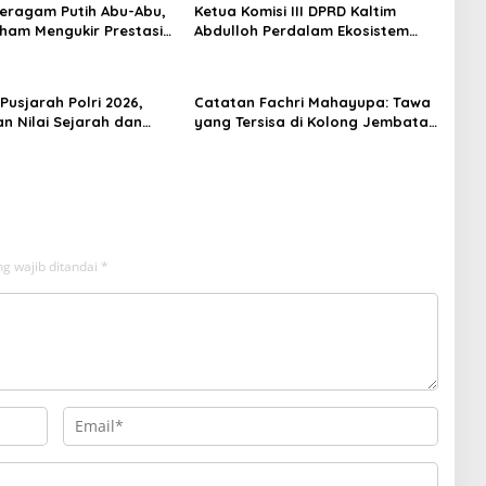
 Seragam Putih Abu-Abu,
Ketua Komisi III DPRD Kaltim
rham Mengukir Prestasi
Abdulloh Perdalam Ekosistem
 Olimpiade Nasional
Ekspor Lewat Bangku Doktoral
Pusjarah Polri 2026,
Catatan Fachri Mahayupa: Tawa
n Nilai Sejarah dan
yang Tersisa di Kolong Jembatan
 Jadi Fokus Utama
RT Nol RW Nol Teater Mahardika
Samarinda
g wajib ditandai
*