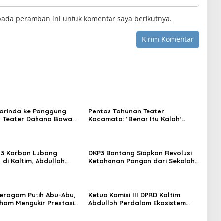
pada peramban ini untuk komentar saya berikutnya.
arinda ke Panggung
Pentas Tahunan Teater
, Teater Dahana Bawa
Kacamata: ‘Benar Itu Kalah’
imantan ke FTRN ISI
Menggugat Luka Korupsi dan
rta
Kemiskinan
53 Korban Lubang
DKP3 Bontang Siapkan Revolusi
di Kaltim, Abdulloh
Ketahanan Pangan dari Sekolah,
rbaikan Total Tata
Smartani Jadi Senjata
 Seragam Putih Abu-Abu,
Ketua Komisi III DPRD Kaltim
rham Mengukir Prestasi
Abdulloh Perdalam Ekosistem
 Olimpiade Nasional
Ekspor Lewat Bangku Doktoral