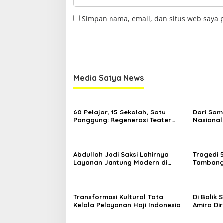
Simpan nama, email, dan situs web saya 
Media Satya News
60 Pelajar, 15 Sekolah, Satu
Dari Sam
Panggung: Regenerasi Teater
Nasional
Kaltim Menemukan Jalannya
Nama Kal
Yogyaka
Abdulloh Jadi Saksi Lahirnya
Tragedi 
Layanan Jantung Modern di
Tambang 
Balikpapan: Jawaban Kebutuhan
Desak Pe
Rakyat
Kelola
Transformasi Kultural Tata
Di Balik
Kelola Pelayanan Haji Indonesia
Amira Di
di Ajang