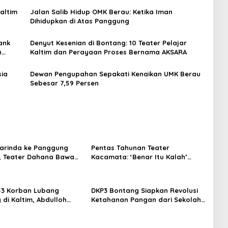
Kaltim
Jalan Salib Hidup OMK Berau: Ketika Iman
Dihidupkan di Atas Panggung
ank
Denyut Kesenian di Bontang: 10 Teater Pelajar
n
Kaltim dan Perayaan Proses Bernama AKSARA
sia
Dewan Pengupahan Sepakati Kenaikan UMK Berau
Sebesar 7,59 Persen
arinda ke Panggung
Pentas Tahunan Teater
, Teater Dahana Bawa
Kacamata: ‘Benar Itu Kalah’
imantan ke FTRN ISI
Menggugat Luka Korupsi dan
rta
Kemiskinan
53 Korban Lubang
DKP3 Bontang Siapkan Revolusi
di Kaltim, Abdulloh
Ketahanan Pangan dari Sekolah,
rbaikan Total Tata
Smartani Jadi Senjata