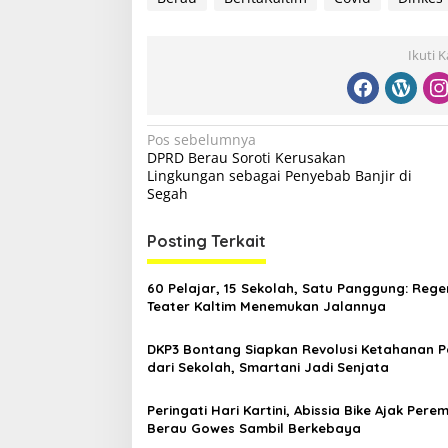
Ikuti 
N
Pos sebelumnya
DPRD Berau Soroti Kerusakan
a
Lingkungan sebagai Penyebab Banjir di
v
Segah
i
Posting Terkait
g
a
60 Pelajar, 15 Sekolah, Satu Panggung: Rege
s
Teater Kaltim Menemukan Jalannya
i
DKP3 Bontang Siapkan Revolusi Ketahanan 
p
dari Sekolah, Smartani Jadi Senjata
o
Peringati Hari Kartini, Abissia Bike Ajak Per
s
Berau Gowes Sambil Berkebaya