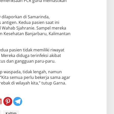
k pemeriksaan PCR guna memastikan
 dilaporkan di Samarinda,
 antigen. Kedua pasien saat ini
el Wahab Sjahranie. Sampel mereka
ium Kesehatan Banjarbaru, Kalimantan
edua pasien tidak memiliki riwayat
 Mereka diduga terinfeksi akibat
itus dan gangguan paru-paru.
p waspada, tidak lengah, namun
 “Kita semua perlu bekerja sama agar
bak di wilayah kita,” tutup Garna.
Kaltim