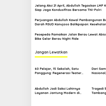
Jelang Aksi 21 April, Abdulloh Tegaskan LMP 
Siap Jaga Kondusifitas Bersama TNI-Polri
Perjuangan Abdulloh Kawal Pembangunan B
Darah RSUD Kanujoso Balikpapan: Kesehata
Warga Utama
Pesepeda Ramaikan Jalan Berau Lewat Abis
Bike Gelar Berau Night Ride
Jangan Lewatkan
60 Pelajar, 15 Sekolah, Satu
Dari Sam
Panggung: Regenerasi Teater
Nasional
Kaltim Menemukan Jalannya
Nama Kal
Yogyaka
Abdulloh Jadi Saksi Lahirnya
Tragedi 
Layanan Jantung Modern di
Tambang 
Balikpapan: Jawaban Kebutuhan
Desak Pe
Rakyat
Kelola