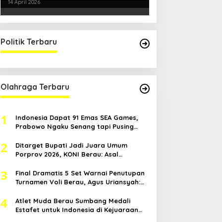
Kondusifitas Bersama TNI-Polri
14 April 2026
Politik Terbaru
Olahraga Terbaru
1
Indonesia Dapat 91 Emas SEA Games,
Prabowo Ngaku Senang tapi Pusing
Mikir Bonus
2
Ditarget Bupati Jadi Juara Umum
Porprov 2026, KONI Berau: Asal
Anggaran Mendukung
3
Final Dramatis 5 Set Warnai Penutupan
Turnamen Voli Berau, Agus Uriansyah:
Mental Atlet Kita Luar Biasa
4
Atlet Muda Berau Sumbang Medali
Estafet untuk Indonesia di Kejuaraan
Atletik Asia Tenggara