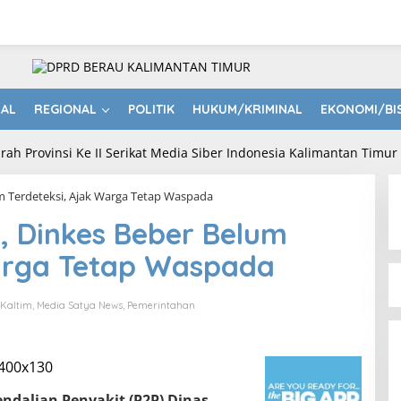
NAL
REGIONAL
POLITIK
HUKUM/KRIMINAL
EKONOMI/BI
um Terdeteksi, Ajak Warga Tetap Waspada
9, Dinkes Beber Belum
Warga Tetap Waspada
Kaltim
,
Media Satya News
,
Pemerintahan
ndalian Penyakit (P2P) Dinas