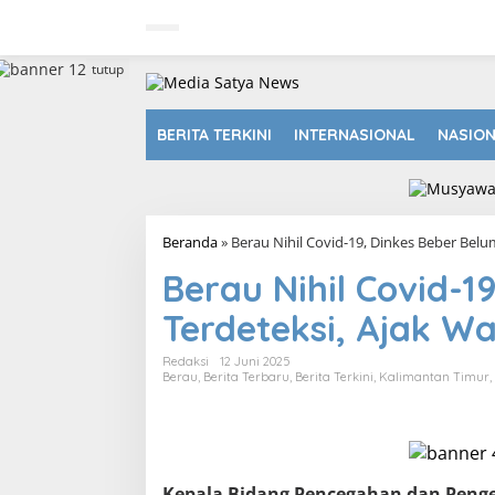
L
e
w
a
tutup
t
i
k
BERITA TERKINI
INTERNASIONAL
NASIO
e
k
o
n
t
Beranda
»
Berau Nihil Covid-19, Dinkes Beber Bel
e
n
Berau Nihil Covid-1
Terdeteksi, Ajak 
Redaksi
12 Juni 2025
Berau
,
Berita Terbaru
,
Berita Terkini
,
Kalimantan Timur
,
Kepala Bidang Pencegahan dan Penge