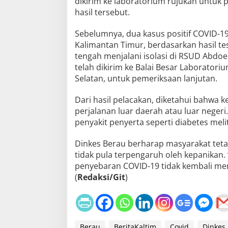
dikirim ke laboratorium rujukan untu
hasil tersebut.
Sebelumnya, dua kasus positif COVID-19
Kalimantan Timur, berdasarkan hasil tes
tengah menjalani isolasi di RSUD Abdo
telah dikirim ke Balai Besar Laborator
Selatan, untuk pemeriksaan lanjutan.
Dari hasil pelacakan, diketahui bahwa k
perjalanan luar daerah atau luar negeri.
penyakit penyerta seperti diabetes mel
Dinkes Berau berharap masyarakat teta
tidak pula terpengaruh oleh kepanikan.
penyebaran COVID-19 tidak kembali mere
(
Redaksi/Git
)
Berau
BeritaKaltim
Covid
Dinkes