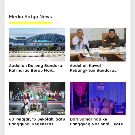
Clo
this
Media Satya News
mod
Media Satya News
Masukkan Email Anda Untuk Mendapatkan Berita
Terupdate MEDIASATYA.CO.ID
johnsmith@example.com
Your
email
Submit
Abdulloh Dorong Bandara
Abdulloh Kawal
Kalimarau Berau Naik
Kebangkitan Bandara
Kelas, Jadi Gerbang Wisata
Tanah Grogot, DPRD Kaltim
Internasional Kaltim
Dorong Keberlanjutan
Proyek Strategis
60 Pelajar, 15 Sekolah, Satu
Dari Samarinda ke
Panggung: Regenerasi
Panggung Nasional, Teater
Teater Kaltim Menemukan
Dahana Bawa Nama
Jalannya
Kalimantan ke FTRN ISI