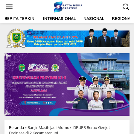
L
e
w
a
BERITA TERKINI
INTERNASIONAL
NASIONAL
REGIONAL
t
i
k
e
k
o
n
t
e
n
Beranda
»
Banjir Masih Jadi Momok, DPUPR Berau Genjot
Drainase di 2 Kecamatan Ini