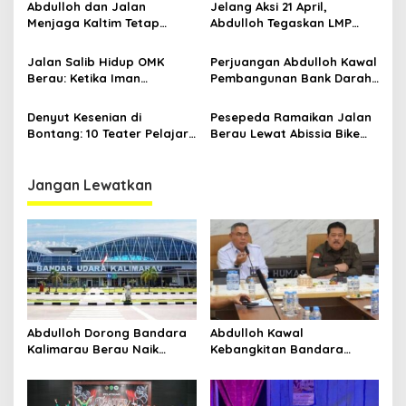
Bangku Doktoral
Sambil Berkebaya
Abdulloh dan Jalan
Jelang Aksi 21 April,
Menjaga Kaltim Tetap
Abdulloh Tegaskan LMP
Damai di Tengah
Kaltim Siap Jaga
Gelombang Aksi 21 April
Kondusifitas Bersama TNI-
Jalan Salib Hidup OMK
Perjuangan Abdulloh Kawal
Polri
Berau: Ketika Iman
Pembangunan Bank Darah
Dihidupkan di Atas
RSUD Kanujoso Balikpapan:
Panggung
Kesehatan Warga Utama
Denyut Kesenian di
Pesepeda Ramaikan Jalan
Bontang: 10 Teater Pelajar
Berau Lewat Abissia Bike
Kaltim dan Perayaan
Gelar Berau Night Ride
Proses Bernama AKSARA
Jangan Lewatkan
Abdulloh Dorong Bandara
Abdulloh Kawal
Kalimarau Berau Naik
Kebangkitan Bandara
Kelas, Jadi Gerbang Wisata
Tanah Grogot, DPRD Kaltim
Internasional Kaltim
Dorong Keberlanjutan
Proyek Strategis