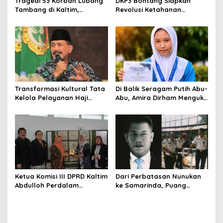
Tragedi 53 Korban Lubang
DKP3 Bontang Siapkan
Tambang di Kaltim,
Revolusi Ketahanan
Abdulloh Desak Perbaikan
Pangan dari Sekolah,
Total Tata Kelola
Smartani Jadi Senjata
Transformasi Kultural Tata
Di Balik Seragam Putih Abu-
Kelola Pelayanan Haji
Abu, Amira Dirham Mengukir
Indonesia
Prestasi di Ajang Olimpiade
Nasional
Ketua Komisi III DPRD Kaltim
Dari Perbatasan Nunukan
Abdulloh Perdalam
ke Samarinda, Puang
Ekosistem Ekspor Lewat
Dirham Ubah Lapas Jadi
Bangku Doktoral
Ruang Harapan