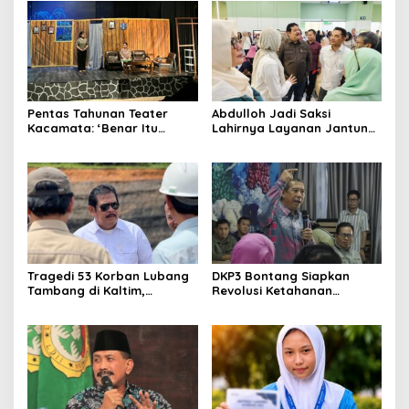
Yogyakarta
Pentas Tahunan Teater
Abdulloh Jadi Saksi
Kacamata: ‘Benar Itu
Lahirnya Layanan Jantung
Kalah’ Menggugat Luka
Modern di Balikpapan:
Korupsi dan Kemiskinan
Jawaban Kebutuhan
Rakyat
Tragedi 53 Korban Lubang
DKP3 Bontang Siapkan
Tambang di Kaltim,
Revolusi Ketahanan
Abdulloh Desak Perbaikan
Pangan dari Sekolah,
Total Tata Kelola
Smartani Jadi Senjata