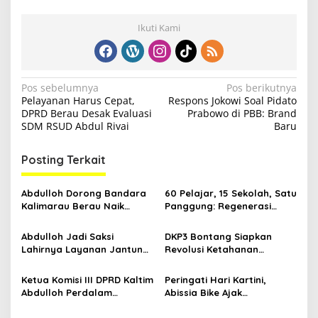
Ikuti Kami
N
Pos sebelumnya
Pos berikutnya
Pelayanan Harus Cepat,
Respons Jokowi Soal Pidato
a
DPRD Berau Desak Evaluasi
Prabowo di PBB: Brand
v
SDM RSUD Abdul Rivai
Baru
i
Posting Terkait
g
a
Abdulloh Dorong Bandara
60 Pelajar, 15 Sekolah, Satu
s
Kalimarau Berau Naik
Panggung: Regenerasi
Kelas, Jadi Gerbang Wisata
Teater Kaltim Menemukan
i
Internasional Kaltim
Jalannya
Abdulloh Jadi Saksi
DKP3 Bontang Siapkan
p
Lahirnya Layanan Jantung
Revolusi Ketahanan
Modern di Balikpapan:
Pangan dari Sekolah,
o
Jawaban Kebutuhan
Smartani Jadi Senjata
Ketua Komisi III DPRD Kaltim
Peringati Hari Kartini,
s
Rakyat
Abdulloh Perdalam
Abissia Bike Ajak
Ekosistem Ekspor Lewat
Perempuan Berau Gowes