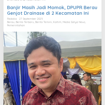
Banjir Masih Jadi Momok, DPUPR Berau
Genjot Drainase di 2 Kecamatan Ini
Redaksi
27 September 2025
Berau
,
Berita Terbaru
,
Berita Terkini
,
Kaltim
,
Media Satya News
,
Pemerintahan