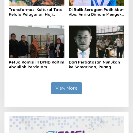
Transformasi Kultural Tata
Di Balik Seragam Putih Abu-
Kelola Pelayanan Haji
Abu, Amira Dirham Mengukir
Indonesia
Prestasi di Ajang Olimpiade
Nasional
Ketua Komisi III DPRD Kaltim
Dari Perbatasan Nunukan
Abdulloh Perdalam
ke Samarinda, Puang
Ekosistem Ekspor Lewat
Dirham Ubah Lapas Jadi
Bangku Doktoral
Ruang Harapan
View More