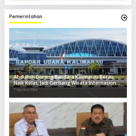
Pemerintahan
Abdulloh Dorong Bandara Kalimarau Berau
Naik Kelas, Jadi Gerbang Wisata Internasional
Kaltim
7 Agustus 2026