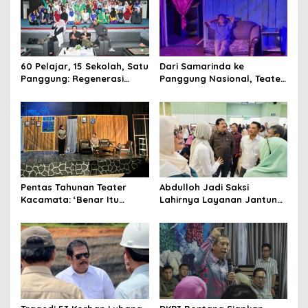
60 Pelajar, 15 Sekolah, Satu
Dari Samarinda ke
Panggung: Regenerasi
Panggung Nasional, Teater
Teater Kaltim Menemukan
Dahana Bawa Nama
Jalannya
Kalimantan ke FTRN ISI
Yogyakarta
Pentas Tahunan Teater
Abdulloh Jadi Saksi
Kacamata: ‘Benar Itu
Lahirnya Layanan Jantung
Kalah’ Menggugat Luka
Modern di Balikpapan:
Korupsi dan Kemiskinan
Jawaban Kebutuhan
Rakyat