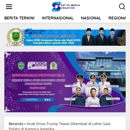
L
e
w
a
BERITA TERKINI
INTERNASIONAL
NASIONAL
REGIONAL
t
i
k
e
k
o
n
t
e
n
Beranda
»
Anak Emas Trump Tewas Ditembak di Leher Saat
Pidato di Kampus Amerika