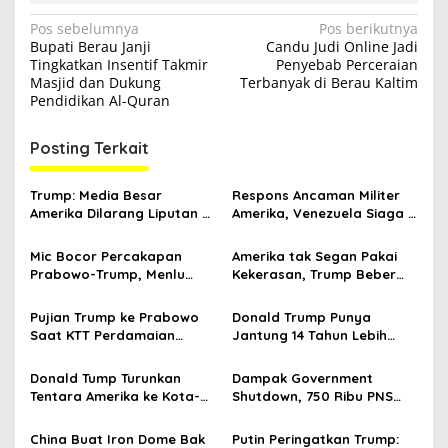
N
Pos sebelumnya
Pos berikutnya
Bupati Berau Janji
Candu Judi Online Jadi
a
Tingkatkan Insentif Takmir
Penyebab Perceraian
v
Masjid dan Dukung
Terbanyak di Berau Kaltim
Pendidikan Al-Quran
i
g
Posting Terkait
a
s
Trump: Media Besar
Respons Ancaman Militer
Amerika Dilarang Liputan di
Amerika, Venezuela Siaga 5
i
Gedung Putih
Ribu Rudal Rusia
p
Mic Bocor Percakapan
Amerika tak Segan Pakai
Prabowo-Trump, Menlu
Kekerasan, Trump Beber
o
Sugiono Buka Suara: Teman
Hamas Bakal Lucuti
s
Lah Ya
Senjata Sendiri
Pujian Trump ke Prabowo
Donald Trump Punya
Saat KTT Perdamaian
Jantung 14 Tahun Lebih
Gaza, hingga Percakapan
Muda dari Pria 79 Tahun
yang Bocor
Donald Tump Turunkan
Dampak Government
Tentara Amerika ke Kota-
Shutdown, 750 Ribu PNS
kota, Antisipasi Upaya
Amerika Bakal Dipecat
Makar
Bertahap
China Buat Iron Dome Bak
Putin Peringatkan Trump: