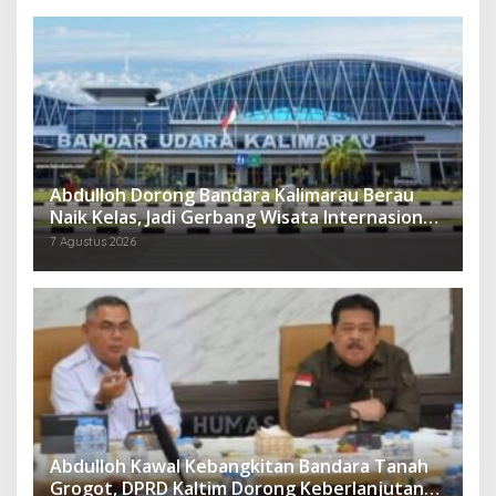
Abdulloh Dorong Bandara Kalimarau Berau
Naik Kelas, Jadi Gerbang Wisata Internasional
Kaltim
7 Agustus 2026
Abdulloh Kawal Kebangkitan Bandara Tanah
Grogot, DPRD Kaltim Dorong Keberlanjutan