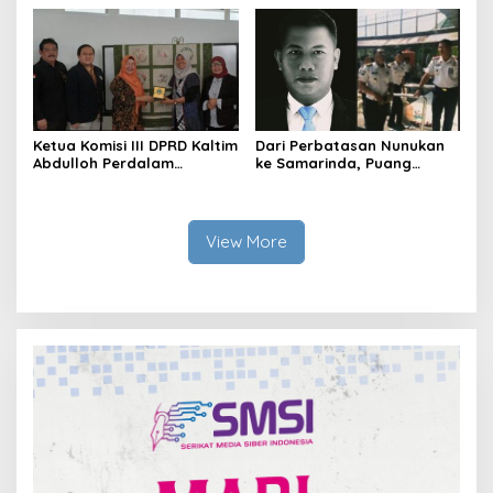
Nasional
Ketua Komisi III DPRD Kaltim
Dari Perbatasan Nunukan
Abdulloh Perdalam
ke Samarinda, Puang
Ekosistem Ekspor Lewat
Dirham Ubah Lapas Jadi
Bangku Doktoral
Ruang Harapan
View More