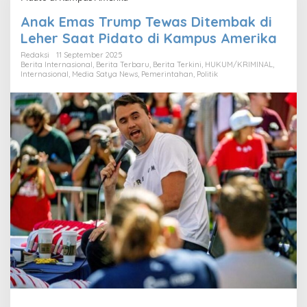
Anak Emas Trump Tewas Ditembak di
Leher Saat Pidato di Kampus Amerika
Redaksi
11 September 2025
Berita Internasional
,
Berita Terbaru
,
Berita Terkini
,
HUKUM/KRIMINAL
,
Internasional
,
Media Satya News
,
Pemerintahan
,
Politik