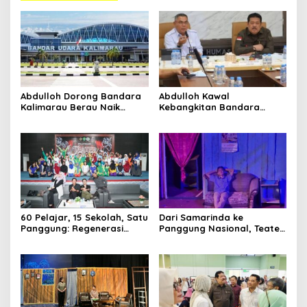
Abdulloh Dorong Bandara
Abdulloh Kawal
Kalimarau Berau Naik
Kebangkitan Bandara
Kelas, Jadi Gerbang Wisata
Tanah Grogot, DPRD Kaltim
Clo
Internasional Kaltim
Dorong Keberlanjutan
this
Proyek Strategis
Media Satya News
mod
Masukkan Email Anda Untuk Mendapatkan Berita
Terupdate MEDIASATYA.CO.ID
60 Pelajar, 15 Sekolah, Satu
Dari Samarinda ke
johnsmith@example.com
Panggung: Regenerasi
Panggung Nasional, Teater
Your
Teater Kaltim Menemukan
Dahana Bawa Nama
email
Jalannya
Kalimantan ke FTRN ISI
Submit
Yogyakarta