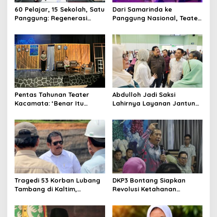
60 Pelajar, 15 Sekolah, Satu
Dari Samarinda ke
Panggung: Regenerasi
Panggung Nasional, Teater
Teater Kaltim Menemukan
Dahana Bawa Nama
Jalannya
Kalimantan ke FTRN ISI
Yogyakarta
Pentas Tahunan Teater
Abdulloh Jadi Saksi
Kacamata: ‘Benar Itu
Lahirnya Layanan Jantung
Kalah’ Menggugat Luka
Modern di Balikpapan:
Korupsi dan Kemiskinan
Jawaban Kebutuhan
Rakyat
Tragedi 53 Korban Lubang
DKP3 Bontang Siapkan
Tambang di Kaltim,
Revolusi Ketahanan
Abdulloh Desak Perbaikan
Pangan dari Sekolah,
Total Tata Kelola
Smartani Jadi Senjata