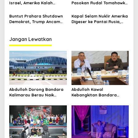
Israel, Amerika Kalah
Pasokan Rudal Tomahawk
Langkah
ke Ukraina Bisa Rusak
Hubungan Rusia-AS
Buntut Prahara Shutdown
Kapal Selam Nuklir Amerika
Demokrat, Trump Ancam
Digeser ke Pantai Rusia,
PHK Massal Pegawai
Trump Gertak Putin?
Federal Amerika
Jangan Lewatkan
Abdulloh Dorong Bandara
Abdulloh Kawal
Kalimarau Berau Naik
Kebangkitan Bandara
Kelas, Jadi Gerbang Wisata
Tanah Grogot, DPRD Kaltim
Internasional Kaltim
Dorong Keberlanjutan
Proyek Strategis