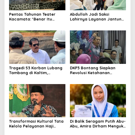
Pentas Tahunan Teater
Abdulloh Jadi Saksi
Kacamata: ‘Benar Itu
Lahirnya Layanan Jantung
Kalah’ Menggugat Luka
Modern di Balikpapan:
Korupsi dan Kemiskinan
Jawaban Kebutuhan
Rakyat
Tragedi 53 Korban Lubang
DKP3 Bontang Siapkan
Tambang di Kaltim,
Revolusi Ketahanan
Abdulloh Desak Perbaikan
Pangan dari Sekolah,
Total Tata Kelola
Smartani Jadi Senjata
Transformasi Kultural Tata
Di Balik Seragam Putih Abu-
Kelola Pelayanan Haji
Abu, Amira Dirham Mengukir
Indonesia
Prestasi di Ajang Olimpiade