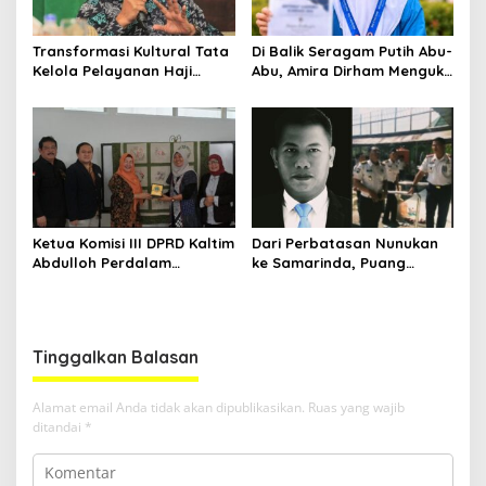
Transformasi Kultural Tata
Di Balik Seragam Putih Abu-
Kelola Pelayanan Haji
Abu, Amira Dirham Mengukir
Indonesia
Prestasi di Ajang Olimpiade
Nasional
Ketua Komisi III DPRD Kaltim
Dari Perbatasan Nunukan
Abdulloh Perdalam
ke Samarinda, Puang
Ekosistem Ekspor Lewat
Dirham Ubah Lapas Jadi
Bangku Doktoral
Ruang Harapan
Tinggalkan Balasan
Alamat email Anda tidak akan dipublikasikan.
Ruas yang wajib
ditandai
*