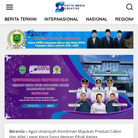
L
e
w
a
BERITA TERKINI
INTERNASIONAL
NASIONAL
REGIONAL
t
i
k
e
k
o
n
t
e
n
Beranda
»
Agus Uriansyah Komitmen Majukan Prestasi Cabor
dan Atlet Lewat Kerja Sama dengan Pihak Ketiga