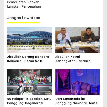
Pemerintah Siapkan
i
Langkah Pencegahan
g
Jangan Lewatkan
a
s
i
p
o
s
Abdulloh Dorong Bandara
Abdulloh Kawal
Kalimarau Berau Naik
Kebangkitan Bandara
Kelas, Jadi Gerbang Wisata
Tanah Grogot, DPRD Kaltim
Internasional Kaltim
Dorong Keberlanjutan
Proyek Strategis
60 Pelajar, 15 Sekolah, Satu
Dari Samarinda ke
Panggung: Regenerasi
Panggung Nasional, Teater