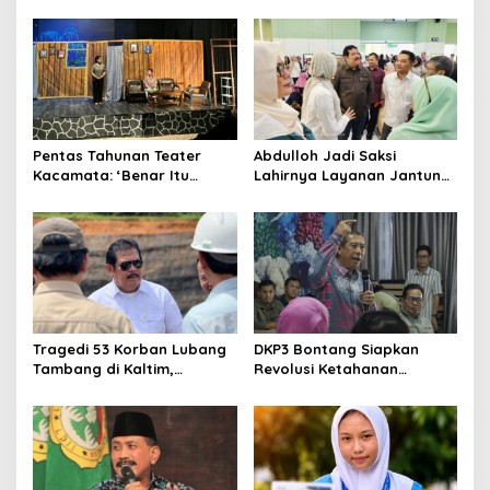
Teater Kaltim Menemukan
Dahana Bawa Nama
Jalannya
Kalimantan ke FTRN ISI
Yogyakarta
Pentas Tahunan Teater
Abdulloh Jadi Saksi
Kacamata: ‘Benar Itu
Lahirnya Layanan Jantung
Kalah’ Menggugat Luka
Modern di Balikpapan:
Korupsi dan Kemiskinan
Jawaban Kebutuhan
Rakyat
Tragedi 53 Korban Lubang
DKP3 Bontang Siapkan
Tambang di Kaltim,
Revolusi Ketahanan
Abdulloh Desak Perbaikan
Pangan dari Sekolah,
Total Tata Kelola
Smartani Jadi Senjata