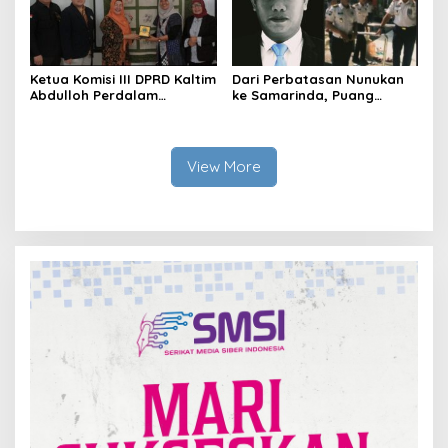
Ketua Komisi III DPRD Kaltim
Dari Perbatasan Nunukan
Abdulloh Perdalam
ke Samarinda, Puang
Ekosistem Ekspor Lewat
Dirham Ubah Lapas Jadi
Bangku Doktoral
Ruang Harapan
View More