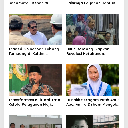
Kacamata: ‘Benar Itu
Lahirnya Layanan Jantung
Kalah’ Menggugat Luka
Modern di Balikpapan:
Korupsi dan Kemiskinan
Jawaban Kebutuhan
Rakyat
Tragedi 53 Korban Lubang
DKP3 Bontang Siapkan
Tambang di Kaltim,
Revolusi Ketahanan
Abdulloh Desak Perbaikan
Pangan dari Sekolah,
Total Tata Kelola
Smartani Jadi Senjata
Transformasi Kultural Tata
Di Balik Seragam Putih Abu-
Kelola Pelayanan Haji
Abu, Amira Dirham Mengukir
Indonesia
Prestasi di Ajang Olimpiade
Nasional