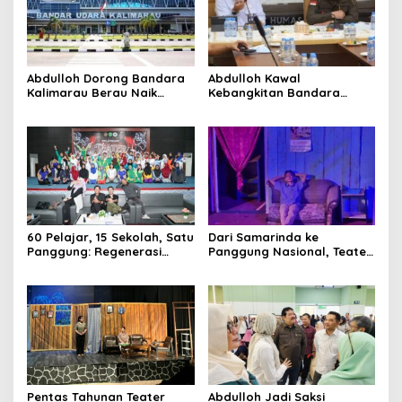
Abdulloh Dorong Bandara
Abdulloh Kawal
Kalimarau Berau Naik
Kebangkitan Bandara
Kelas, Jadi Gerbang Wisata
Tanah Grogot, DPRD Kaltim
Internasional Kaltim
Dorong Keberlanjutan
Proyek Strategis
60 Pelajar, 15 Sekolah, Satu
Dari Samarinda ke
Panggung: Regenerasi
Panggung Nasional, Teater
Teater Kaltim Menemukan
Dahana Bawa Nama
Jalannya
Kalimantan ke FTRN ISI
Yogyakarta
Pentas Tahunan Teater
Abdulloh Jadi Saksi