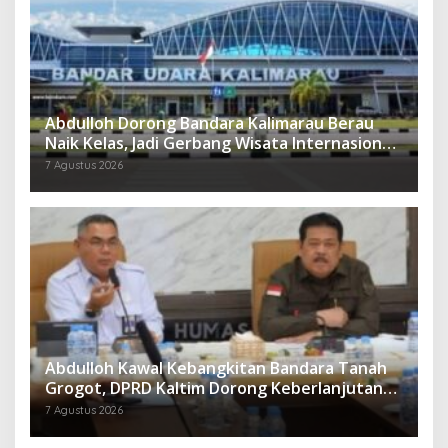
Abdulloh Dorong Bandara Kalimarau Berau
Naik Kelas, Jadi Gerbang Wisata Internasional
Kaltim
7 Agustus 2026
Abdulloh Kawal Kebangkitan Bandara Tanah
Grogot, DPRD Kaltim Dorong Keberlanjutan
Proyek Strategis
7 Agustus 2026