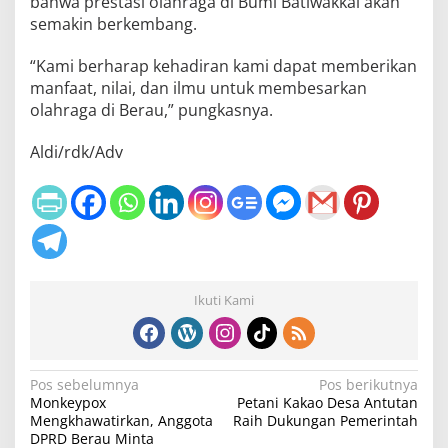
bahwa prestasi olahraga di Bumi Batiwakkal akan
semakin berkembang.
“Kami berharap kehadiran kami dapat memberikan
manfaat, nilai, dan ilmu untuk membesarkan
olahraga di Berau,” pungkasnya.
Aldi/rdk/Adv
Ikuti Kami
N
Pos sebelumnya
Pos berikutnya
Monkeypox
Petani Kakao Desa Antutan
a
Mengkhawatirkan, Anggota
Raih Dukungan Pemerintah
v
DPRD Berau Minta