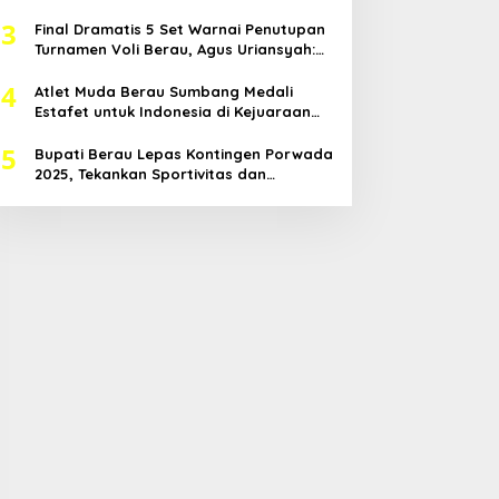
Anggaran Mendukung
3
Final Dramatis 5 Set Warnai Penutupan
Turnamen Voli Berau, Agus Uriansyah:
Mental Atlet Kita Luar Biasa
4
Atlet Muda Berau Sumbang Medali
Estafet untuk Indonesia di Kejuaraan
Atletik Asia Tenggara
5
Bupati Berau Lepas Kontingen Porwada
2025, Tekankan Sportivitas dan
Harapkan Prestasi