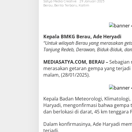
Satya Media Creative
29 Januari 2025
Berau
,
Berita Terbaru
,
Kaltim
Kepala BMKG Berau, Ade Heryadi
“Untuk wilayah Berau yang merasakan get
Tanjung Redeb, Derawan, Biduk-Biduk, dan
MEDIASATYA.COM, BERAU –
Sebagian 
merasakan getaran gempa yang terjadi 
malam, (28/01/2025).
Kepala Badan Meteorologi, Klimatologi,
Haryadi, mengonfirmasi bahwa gempa t
dan berlokasi di darat, 45 km tenggara 
Dalam konfirmasinya, Ade Haryadi mem
terjadi.