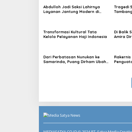
Abdulloh Jadi Saksi Lahirnya
Tragedi 
Layanan Jantung Modern di
Tambang 
Balikpapan: Jawaban Kebutuhan
Desak Pe
Rakyat
Kelola
Transformasi Kultural Tata
Di Balik
Kelola Pelayanan Haji Indonesia
Amira Di
di Ajang
Dari Perbatasan Nunukan ke
Rakernis 
Samarinda, Puang Dirham Ubah
Penguata
Lapas Jadi Ruang Harapan
Tribrata
MEDIASATYA.CO.ID
© 2024 PT. Satya Media Creativ