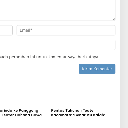
pada peramban ini untuk komentar saya berikutnya.
arinda ke Panggung
Pentas Tahunan Teater
, Teater Dahana Bawa
Kacamata: ‘Benar Itu Kalah’
imantan ke FTRN ISI
Menggugat Luka Korupsi dan
rta
Kemiskinan