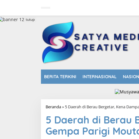
L
e
w
a
tutup
t
i
k
e
k
o
n
t
e
n
BERITA TERKINI
INTERNASIONAL
NASIO
Beranda
»
5 Daerah di Berau Bergetar, Kena Damp
5 Daerah di Berau
Gempa Parigi Mout