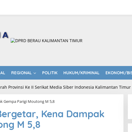
NAL
REGIONAL
POLITIK
HUKUM/KRIMINAL
EKONOMI/BI
ak Gempa Parigi Moutong M 5,8
 Bergetar, Kena Dampak
ong M 5,8