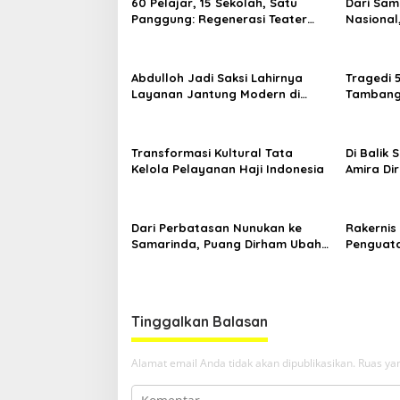
60 Pelajar, 15 Sekolah, Satu
Dari Sam
Panggung: Regenerasi Teater
Nasional
Kaltim Menemukan Jalannya
Nama Kal
Yogyaka
Abdulloh Jadi Saksi Lahirnya
Tragedi 
Layanan Jantung Modern di
Tambang 
Balikpapan: Jawaban Kebutuhan
Desak Pe
Rakyat
Kelola
Transformasi Kultural Tata
Di Balik
Kelola Pelayanan Haji Indonesia
Amira Di
di Ajang
Dari Perbatasan Nunukan ke
Rakernis 
Samarinda, Puang Dirham Ubah
Penguata
Lapas Jadi Ruang Harapan
Tribrata
Tinggalkan Balasan
Alamat email Anda tidak akan dipublikasikan.
Ruas yan