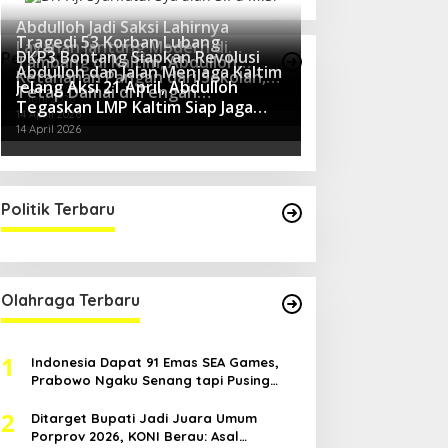
Abdulloh Jadi Saksi Lahirnya
Tragedi 53 Korban Lubang
Layanan Jantung Modern di
DKP3 Bontang Siapkan Revolusi
Pemerintahan
Tambang di Kaltim, Abdulloh
Balikpapan: Jawaban Kebutuhan
Abdulloh dan Jalan Menjaga Kaltim
24 Juni 2026
Ketahanan Pangan dari Sekolah,
Desak Perbaikan Total Tata Kelola
Rakyat
Jelang Aksi 21 April, Abdulloh
8 Juni 2026
Tetap Damai di Tengah
Smartani Jadi Senjata
7 Juni 2026
Tegaskan LMP Kaltim Siap Jaga
Gelombang Aksi 21 April
14 April 2026
Kondusifitas Bersama TNI-Polri
14 April 2026
Politik Terbaru
Olahraga Terbaru
1
Indonesia Dapat 91 Emas SEA Games,
Prabowo Ngaku Senang tapi Pusing
Mikir Bonus
2
Ditarget Bupati Jadi Juara Umum
Porprov 2026, KONI Berau: Asal