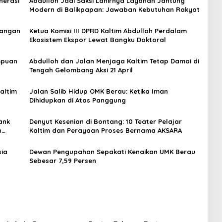
nerasi
Abdulloh Jadi Saksi Lahirnya Layanan Jantung
Modern di Balikpapan: Jawaban Kebutuhan Rakyat
Pangan
Ketua Komisi III DPRD Kaltim Abdulloh Perdalam
Ekosistem Ekspor Lewat Bangku Doktoral
empuan
Abdulloh dan Jalan Menjaga Kaltim Tetap Damai di
Tengah Gelombang Aksi 21 April
Kaltim
Jalan Salib Hidup OMK Berau: Ketika Iman
Dihidupkan di Atas Panggung
ank
Denyut Kesenian di Bontang: 10 Teater Pelajar
n
Kaltim dan Perayaan Proses Bernama AKSARA
sia
Dewan Pengupahan Sepakati Kenaikan UMK Berau
Sebesar 7,59 Persen