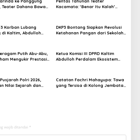
arinda ke Panggung
Pentas Tahunan Teater
, Teater Dahana Bawa
Kacamata: ‘Benar Itu Kalah’
imantan ke FTRN ISI
Menggugat Luka Korupsi dan
rta
Kemiskinan
53 Korban Lubang
DKP3 Bontang Siapkan Revolusi
di Kaltim, Abdulloh
Ketahanan Pangan dari Sekolah,
rbaikan Total Tata
Smartani Jadi Senjata
 Seragam Putih Abu-Abu,
Ketua Komisi III DPRD Kaltim
rham Mengukir Prestasi
Abdulloh Perdalam Ekosistem
 Olimpiade Nasional
Ekspor Lewat Bangku Doktoral
Pusjarah Polri 2026,
Catatan Fachri Mahayupa: Tawa
n Nilai Sejarah dan
yang Tersisa di Kolong Jembatan
 Jadi Fokus Utama
RT Nol RW Nol Teater Mahardika
Samarinda
g wajib ditandai
*