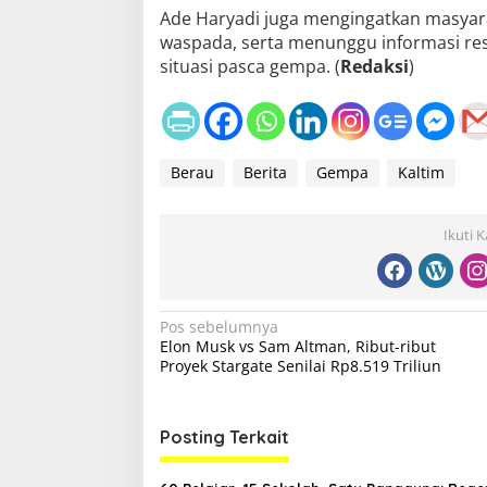
Ade Haryadi juga mengingatkan masyar
waspada, serta menunggu informasi re
situasi pasca gempa. (
Redaksi
)
Berau
Berita
Gempa
Kaltim
Ikuti 
N
Pos sebelumnya
Elon Musk vs Sam Altman, Ribut-ribut
a
Proyek Stargate Senilai Rp8.519 Triliun
v
i
Posting Terkait
g
a