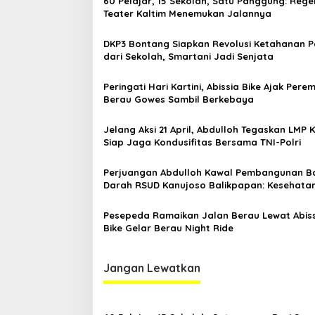
60 Pelajar, 15 Sekolah, Satu Panggung: Rege
s
Teater Kaltim Menemukan Jalannya
i
DKP3 Bontang Siapkan Revolusi Ketahanan 
p
dari Sekolah, Smartani Jadi Senjata
o
Peringati Hari Kartini, Abissia Bike Ajak Per
s
Berau Gowes Sambil Berkebaya
Jelang Aksi 21 April, Abdulloh Tegaskan LMP 
Siap Jaga Kondusifitas Bersama TNI-Polri
Perjuangan Abdulloh Kawal Pembangunan B
Darah RSUD Kanujoso Balikpapan: Kesehata
Warga Utama
Pesepeda Ramaikan Jalan Berau Lewat Abis
Bike Gelar Berau Night Ride
Jangan Lewatkan