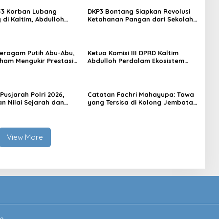
53 Korban Lubang
DKP3 Bontang Siapkan Revolusi
di Kaltim, Abdulloh
Ketahanan Pangan dari Sekolah,
rbaikan Total Tata
Smartani Jadi Senjata
 Seragam Putih Abu-Abu,
Ketua Komisi III DPRD Kaltim
rham Mengukir Prestasi
Abdulloh Perdalam Ekosistem
 Olimpiade Nasional
Ekspor Lewat Bangku Doktoral
Pusjarah Polri 2026,
Catatan Fachri Mahayupa: Tawa
n Nilai Sejarah dan
yang Tersisa di Kolong Jembatan
 Jadi Fokus Utama
RT Nol RW Nol Teater Mahardika
Samarinda
View More
e.