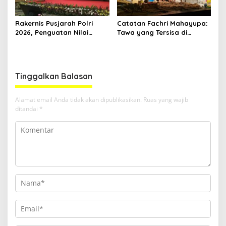
Rakernis Pusjarah Polri
Catatan Fachri Mahayupa:
2026, Penguatan Nilai
Tawa yang Tersisa di
Sejarah dan Tribrata Jadi
Kolong Jembatan RT Nol
Fokus Utama
RW Nol Teater Mahardika
Samarinda
Tinggalkan Balasan
Alamat email Anda tidak akan dipublikasikan.
Ruas yang wajib
ditandai
*