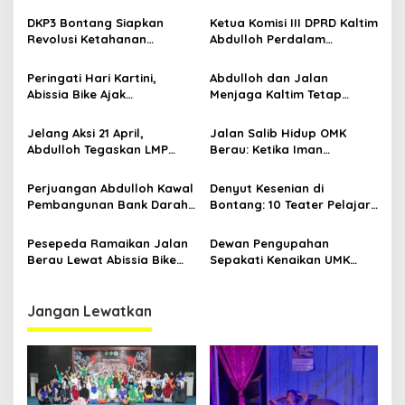
p
Teater Kaltim Menemukan
Modern di Balikpapan:
Jalannya
Jawaban Kebutuhan
DKP3 Bontang Siapkan
Ketua Komisi III DPRD Kaltim
o
Rakyat
Revolusi Ketahanan
Abdulloh Perdalam
s
Pangan dari Sekolah,
Ekosistem Ekspor Lewat
Smartani Jadi Senjata
Bangku Doktoral
Peringati Hari Kartini,
Abdulloh dan Jalan
Abissia Bike Ajak
Menjaga Kaltim Tetap
Perempuan Berau Gowes
Damai di Tengah
Sambil Berkebaya
Gelombang Aksi 21 April
Jelang Aksi 21 April,
Jalan Salib Hidup OMK
Abdulloh Tegaskan LMP
Berau: Ketika Iman
Kaltim Siap Jaga
Dihidupkan di Atas
Kondusifitas Bersama TNI-
Panggung
Perjuangan Abdulloh Kawal
Denyut Kesenian di
Polri
Pembangunan Bank Darah
Bontang: 10 Teater Pelajar
RSUD Kanujoso Balikpapan:
Kaltim dan Perayaan
Kesehatan Warga Utama
Proses Bernama AKSARA
Pesepeda Ramaikan Jalan
Dewan Pengupahan
Berau Lewat Abissia Bike
Sepakati Kenaikan UMK
Gelar Berau Night Ride
Berau Sebesar 7,59 Persen
Jangan Lewatkan