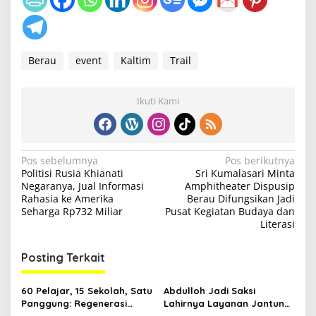
Berau
event
Kaltim
Trail
Ikuti Kami
N
Pos sebelumnya
Pos berikutnya
Politisi Rusia Khianati
Sri Kumalasari Minta
a
Negaranya, Jual Informasi
Amphitheater Dispusip
v
Rahasia ke Amerika
Berau Difungsikan Jadi
Seharga Rp732 Miliar
Pusat Kegiatan Budaya dan
i
Literasi
g
Posting Terkait
a
s
60 Pelajar, 15 Sekolah, Satu
Abdulloh Jadi Saksi
i
Panggung: Regenerasi
Lahirnya Layanan Jantung