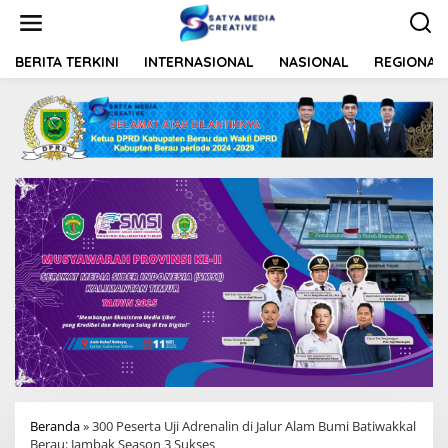
L
e
w
a
BERITA TERKINI
INTERNASIONAL
NASIONAL
REGIONAL
t
i
k
e
k
o
n
t
e
n
Beranda
»
300 Peserta Uji Adrenalin di Jalur Alam Bumi Batiwakkal
Berau: Jambak Season 3 Sukses