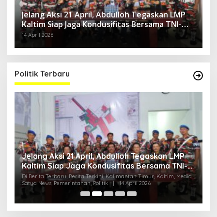
Jelang Aksi 21 April, Abdulloh Tegaskan LMP
Kaltim Siap Jaga Kondusifitas Bersama TNI-
Polri
14 April 2026
Politik Terbaru
Jelang Aksi 21 April, Abdulloh Tegaskan LMP
R
Kaltim Siap Jaga Kondusifitas Bersama TNI-
B
Polri
H
ia
Di Berita Terbaru, Berita Terkini, Kalimantan Timur, Kaltim, Media
Di
Satya News, Pemerintahan, Politik
|
14 April 2026
Ka
Pol