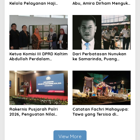
Kelola Pelayanan Haji
Abu, Amira Dirham Mengukir
Indonesia
Prestasi di Ajang Olimpiade
Nasional
Ketua Komisi III DPRD Kaltim
Dari Perbatasan Nunukan
Abdulloh Perdalam
ke Samarinda, Puang
Ekosistem Ekspor Lewat
Dirham Ubah Lapas Jadi
Bangku Doktoral
Ruang Harapan
Rakernis Pusjarah Polri
Catatan Fachri Mahayupa:
2026, Penguatan Nilai
Tawa yang Tersisa di
Sejarah dan Tribrata Jadi
Kolong Jembatan RT Nol
Fokus Utama
RW Nol Teater Mahardika
Samarinda
View More