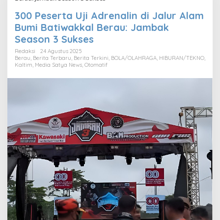
300 Peserta Uji Adrenalin di Jalur Alam
Bumi Batiwakkal Berau: Jambak
Season 3 Sukses
Redaksi
24 Agustus 2025
Berau
,
Berita Terbaru
,
Berita Terkini
,
BOLA/OLAHRAGA
,
HIBURAN/TEKNO
,
Kaltim
,
Media Satya News
,
Otomatif