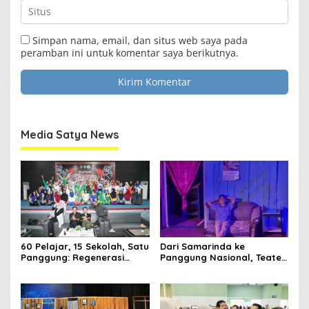
Simpan nama, email, dan situs web saya pada
Clo
peramban ini untuk komentar saya berikutnya.
this
Media Satya News
mod
Masukkan Email Anda Untuk Mendapatkan Berita
Terupdate MEDIASATYA.CO.ID
Media Satya News
johnsmith@example.com
Your
email
Submit
60 Pelajar, 15 Sekolah, Satu
Dari Samarinda ke
Panggung: Regenerasi
Panggung Nasional, Teater
Teater Kaltim Menemukan
Dahana Bawa Nama
Jalannya
Kalimantan ke FTRN ISI
Yogyakarta