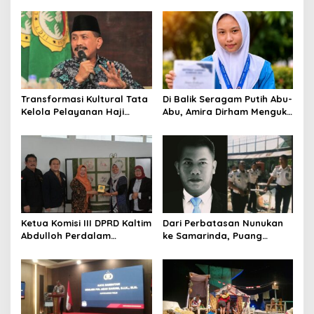
Abdulloh Desak Perbaikan
Pangan dari Sekolah,
Total Tata Kelola
Smartani Jadi Senjata
Transformasi Kultural Tata
Di Balik Seragam Putih Abu-
Kelola Pelayanan Haji
Abu, Amira Dirham Mengukir
Indonesia
Prestasi di Ajang Olimpiade
Nasional
Ketua Komisi III DPRD Kaltim
Dari Perbatasan Nunukan
Abdulloh Perdalam
ke Samarinda, Puang
Ekosistem Ekspor Lewat
Dirham Ubah Lapas Jadi
Bangku Doktoral
Ruang Harapan