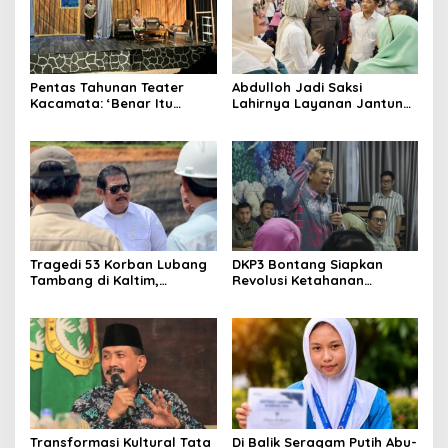
Pentas Tahunan Teater
Abdulloh Jadi Saksi
Kacamata: ‘Benar Itu
Lahirnya Layanan Jantung
Kalah’ Menggugat Luka
Modern di Balikpapan:
Korupsi dan Kemiskinan
Jawaban Kebutuhan
Rakyat
Tragedi 53 Korban Lubang
DKP3 Bontang Siapkan
Tambang di Kaltim,
Revolusi Ketahanan
Abdulloh Desak Perbaikan
Pangan dari Sekolah,
Total Tata Kelola
Smartani Jadi Senjata
Transformasi Kultural Tata
Di Balik Seragam Putih Abu-