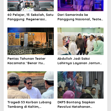
60 Pelajar, 15 Sekolah, Satu
Dari Samarinda ke
Panggung: Regenerasi
Panggung Nasional, Teater
Teater Kaltim Menemukan
Dahana Bawa Nama
Jalannya
Kalimantan ke FTRN ISI
Yogyakarta
Pentas Tahunan Teater
Abdulloh Jadi Saksi
Kacamata: ‘Benar Itu
Lahirnya Layanan Jantung
Kalah’ Menggugat Luka
Modern di Balikpapan:
Korupsi dan Kemiskinan
Jawaban Kebutuhan
Rakyat
Tragedi 53 Korban Lubang
DKP3 Bontang Siapkan
Tambang di Kaltim,
Revolusi Ketahanan