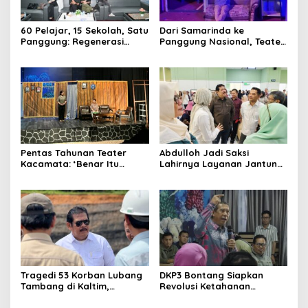
60 Pelajar, 15 Sekolah, Satu
Dari Samarinda ke
Panggung: Regenerasi
Panggung Nasional, Teater
Teater Kaltim Menemukan
Dahana Bawa Nama
Jalannya
Kalimantan ke FTRN ISI
Yogyakarta
Pentas Tahunan Teater
Abdulloh Jadi Saksi
Kacamata: ‘Benar Itu
Lahirnya Layanan Jantung
Kalah’ Menggugat Luka
Modern di Balikpapan:
Korupsi dan Kemiskinan
Jawaban Kebutuhan
Rakyat
Tragedi 53 Korban Lubang
DKP3 Bontang Siapkan
Tambang di Kaltim,
Revolusi Ketahanan
Abdulloh Desak Perbaikan
Pangan dari Sekolah,
Total Tata Kelola
Smartani Jadi Senjata