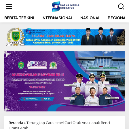
L
e
w
a
BERITA TERKINI
INTERNASIONAL
NASIONAL
REGIONAL
t
i
k
e
k
o
n
t
e
n
Beranda
»
Terungkap Cara Israel Cuci Otak Anak-anak Benci
Orang Arab