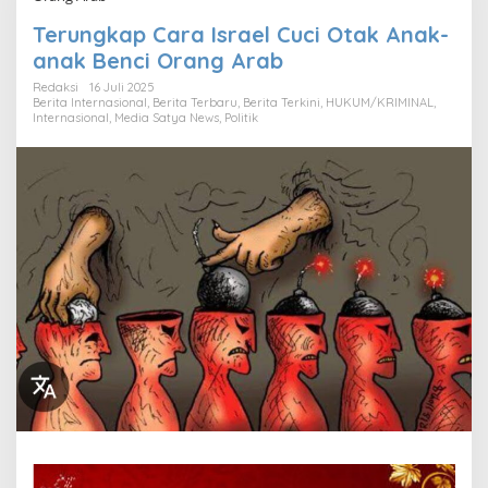
Terungkap Cara Israel Cuci Otak Anak-
anak Benci Orang Arab
Redaksi
16 Juli 2025
Berita Internasional
,
Berita Terbaru
,
Berita Terkini
,
HUKUM/KRIMINAL
,
Internasional
,
Media Satya News
,
Politik