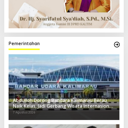
Pemerintahan
Abdulloh Dorong Bandara Kalimarau Berau
Naik Kelas, Jadi Gerbang Wisata Internasional
Kaltim
7 Agustus 2026