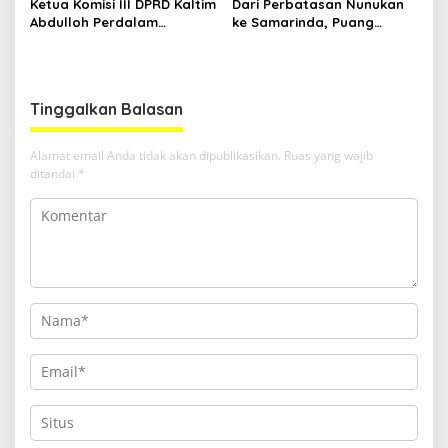
Ketua Komisi III DPRD Kaltim
Dari Perbatasan Nunukan
Abdulloh Perdalam
ke Samarinda, Puang
Ekosistem Ekspor Lewat
Dirham Ubah Lapas Jadi
Bangku Doktoral
Ruang Harapan
Tinggalkan Balasan
Alamat email Anda tidak akan dipublikasikan.
Ruas yang wajib
ditandai
*