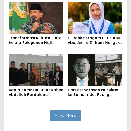
Transformasi Kultural Tata
Di Balik Seragam Putih Abu-
Kelola Pelayanan Haji
Abu, Amira Dirham Mengukir
Indonesia
Prestasi di Ajang Olimpiade
Nasional
Ketua Komisi III DPRD Kaltim
Dari Perbatasan Nunukan
Abdulloh Perdalam
ke Samarinda, Puang
Ekosistem Ekspor Lewat
Dirham Ubah Lapas Jadi
Bangku Doktoral
Ruang Harapan
View More