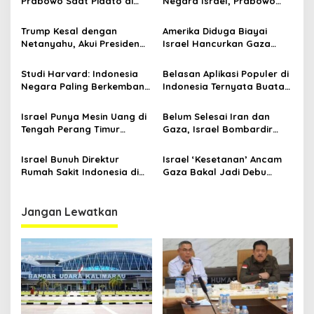
Prabowo Saat Pidato di
Negara Israel, Prabowo
o
PBB
Standing Ovation Macron
s
Akui Kemerdekaan
Trump Kesal dengan
Amerika Diduga Biayai
Palestina
Netanyahu, Akui Presiden
Israel Hancurkan Gaza
Israel Permainkan Amerika
Demi Kota Pintar,
Prospektus “Riviera Timur
Studi Harvard: Indonesia
Belasan Aplikasi Populer di
Tengah” Terbongkar
Negara Paling Berkembang
Indonesia Ternyata Buatan
di Dunia, Kalahkan Israel,
Intelejen Israel, Republik
Amerika, Jepang, dan
Dimata-matai Zionis!?
Israel Punya Mesin Uang di
Belum Selesai Iran dan
Inggris
Tengah Perang Timur
Gaza, Israel Bombardir
Tengah
Yaman, Timur Tengah
Memanas
Israel Bunuh Direktur
Israel ‘Kesetanan’ Ancam
Rumah Sakit Indonesia di
Gaza Bakal Jadi Debu
Gaza Beserta Keluarga
hingga Yaman akan
Bernasib Sama dengan
Iran
Jangan Lewatkan