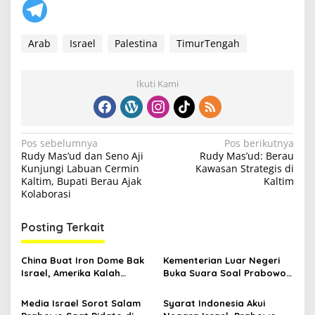
Arab
Israel
Palestina
TimurTengah
Ikuti Kami
N
Pos sebelumnya
Pos berikutnya
Rudy Mas’ud dan Seno Aji
Rudy Mas’ud: Berau
a
Kunjungi Labuan Cermin
Kawasan Strategis di
v
Kaltim, Bupati Berau Ajak
Kaltim
Kolaborasi
i
g
Posting Terkait
a
s
China Buat Iron Dome Bak
Kementerian Luar Negeri
Israel, Amerika Kalah
Buka Suara Soal Prabowo
i
Langkah
di Baliho Israel
p
Media Israel Sorot Salam
Syarat Indonesia Akui