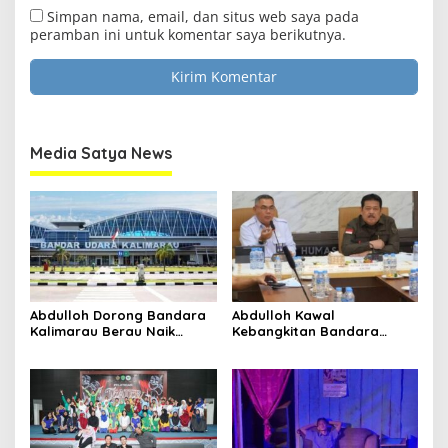
Simpan nama, email, dan situs web saya pada
peramban ini untuk komentar saya berikutnya.
Clo
this
Media Satya News
mod
Masukkan Email Anda Untuk Mendapatkan Berita
Terupdate MEDIASATYA.CO.ID
Media Satya News
johnsmith@example.com
Your
email
Submit
Abdulloh Dorong Bandara
Abdulloh Kawal
Kalimarau Berau Naik
Kebangkitan Bandara
Kelas, Jadi Gerbang Wisata
Tanah Grogot, DPRD Kaltim
Internasional Kaltim
Dorong Keberlanjutan
Proyek Strategis