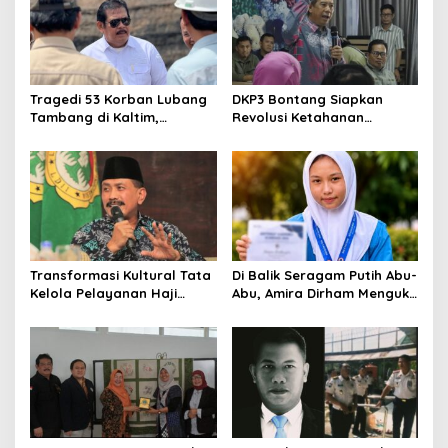
Tragedi 53 Korban Lubang
DKP3 Bontang Siapkan
Tambang di Kaltim,
Revolusi Ketahanan
Abdulloh Desak Perbaikan
Pangan dari Sekolah,
Total Tata Kelola
Smartani Jadi Senjata
Transformasi Kultural Tata
Di Balik Seragam Putih Abu-
Kelola Pelayanan Haji
Abu, Amira Dirham Mengukir
Indonesia
Prestasi di Ajang Olimpiade
Nasional