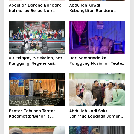
Abdulloh Dorong Bandara
Abdulloh Kawal
Kalimarau Berau Naik
Kebangkitan Bandara
Kelas, Jadi Gerbang Wisata
Tanah Grogot, DPRD Kaltim
Internasional Kaltim
Dorong Keberlanjutan
Proyek Strategis
60 Pelajar, 15 Sekolah, Satu
Dari Samarinda ke
Panggung: Regenerasi
Panggung Nasional, Teater
Teater Kaltim Menemukan
Dahana Bawa Nama
Jalannya
Kalimantan ke FTRN ISI
Yogyakarta
Pentas Tahunan Teater
Abdulloh Jadi Saksi
Kacamata: ‘Benar Itu
Lahirnya Layanan Jantung
Kalah’ Menggugat Luka
Modern di Balikpapan:
Korupsi dan Kemiskinan
Jawaban Kebutuhan
Rakyat