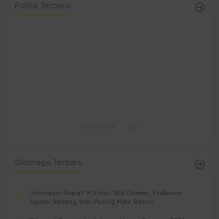
Politik Terbaru
DPRD Kaltim Sidak Tambang Singlurus,
Abdulloh: Pastikan Hak Warga Samboja Tak
Hilang
Di Berita Terbaru, Berita Terkini, DPRD Kaltim, Kalimantan Timur,
Kaltim, Media Satya News, Pemerintahan, Politik
|
4 Februari
2026
Olahraga Terbaru
1
Indonesia Dapat 91 Emas SEA Games, Prabowo
Ngaku Senang tapi Pusing Mikir Bonus