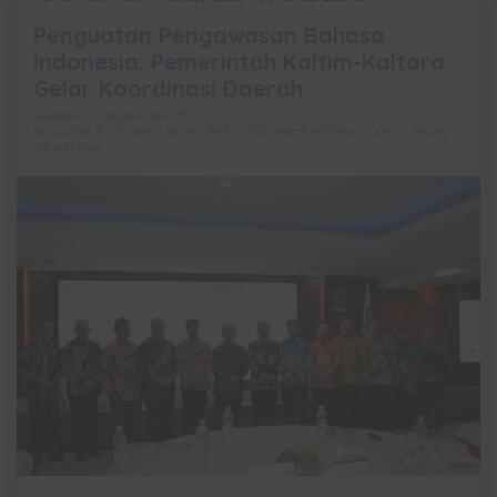
Penguatan Pengawasan Bahasa
Indonesia: Pemerintah Kaltim-Kaltara
Gelar Koordinasi Daerah
Redaksi
19 September 2025
Berau
,
Berita Terbaru
,
Berita Terkini
,
Kalimantan Timur
,
Kaltim
,
Media
Satya News