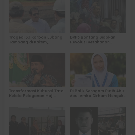
Rakyat
Tragedi 53 Korban Lubang
DKP3 Bontang Siapkan
Tambang di Kaltim,
Revolusi Ketahanan
Abdulloh Desak Perbaikan
Pangan dari Sekolah,
Total Tata Kelola
Smartani Jadi Senjata
Transformasi Kultural Tata
Di Balik Seragam Putih Abu-
Kelola Pelayanan Haji
Abu, Amira Dirham Mengukir
Indonesia
Prestasi di Ajang Olimpiade
Nasional