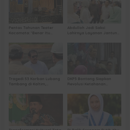
Pentas Tahunan Teater
Abdulloh Jadi Saksi
Kacamata: ‘Benar Itu
Lahirnya Layanan Jantung
Kalah’ Menggugat Luka
Modern di Balikpapan:
Korupsi dan Kemiskinan
Jawaban Kebutuhan
Rakyat
Tragedi 53 Korban Lubang
DKP3 Bontang Siapkan
Tambang di Kaltim,
Revolusi Ketahanan
Abdulloh Desak Perbaikan
Pangan dari Sekolah,
Total Tata Kelola
Smartani Jadi Senjata