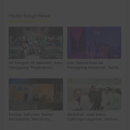
Media Satya News
60 Pelajar, 15 Sekolah, Satu
Dari Samarinda ke
Panggung: Regenerasi
Panggung Nasional, Teater
Teater Kaltim Menemukan
Dahana Bawa Nama
Jalannya
Kalimantan ke FTRN ISI
Yogyakarta
Pentas Tahunan Teater
Abdulloh Jadi Saksi
Kacamata: ‘Benar Itu
Lahirnya Layanan Jantung
Kalah’ Menggugat Luka
Modern di Balikpapan:
Korupsi dan Kemiskinan
Jawaban Kebutuhan