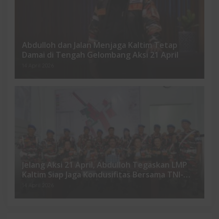
Abdulloh dan Jalan Menjaga Kaltim Tetap
Damai di Tengah Gelombang Aksi 21 April
14 April 2026
Jelang Aksi 21 April, Abdulloh Tegaskan LMP
Kaltim Siap Jaga Kondusifitas Bersama TNI-
Polri
14 April 2026
ia