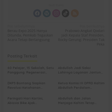
Ikuti Kami
N
Pos sebelumnya
Pos berikutnya
Berau Expo 2025 Hanya
Prabowo Angkat Qodari
a
Ditunda, Pemkab Tegaskan
Jadi Kepala Staf Presiden,
v
Acara Tetap Berlangsung
Rocky Gerung: Presiden Tak
Peka
i
g
Posting Terkait
a
s
60 Pelajar, 15 Sekolah, Satu
Abdulloh Jadi Saksi
Panggung: Regenerasi
Lahirnya Layanan Jantung
i
Teater Kaltim Menemukan
Modern di Balikpapan:
p
Jalannya
Jawaban Kebutuhan
DKP3 Bontang Siapkan
Ketua Komisi III DPRD Kaltim
Rakyat
Revolusi Ketahanan
Abdulloh Perdalam
o
Pangan dari Sekolah,
Ekosistem Ekspor Lewat
s
Smartani Jadi Senjata
Bangku Doktoral
Peringati Hari Kartini,
Abdulloh dan Jalan
Abissia Bike Ajak
Menjaga Kaltim Tetap
Perempuan Berau Gowes
Damai di Tengah
Sambil Berkebaya
Gelombang Aksi 21 April