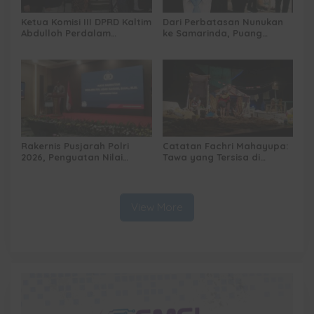
Ketua Komisi III DPRD Kaltim
Dari Perbatasan Nunukan
Abdulloh Perdalam
ke Samarinda, Puang
Ekosistem Ekspor Lewat
Dirham Ubah Lapas Jadi
Bangku Doktoral
Ruang Harapan
Rakernis Pusjarah Polri
Catatan Fachri Mahayupa:
2026, Penguatan Nilai
Tawa yang Tersisa di
Sejarah dan Tribrata Jadi
Kolong Jembatan RT Nol
Fokus Utama
RW Nol Teater Mahardika
Samarinda
View More