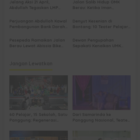
Jelang Aksi 21 April,
Jalan Salib Hidup OMK
Abdulloh Tegaskan LMP
Berau: Ketika Iman
Kaltim Siap Jaga
Dihidupkan di Atas
Kondusifitas Bersama TNI-
Panggung
Perjuangan Abdulloh Kawal
Denyut Kesenian di
Polri
Pembangunan Bank Darah
Bontang: 10 Teater Pelajar
RSUD Kanujoso Balikpapan:
Kaltim dan Perayaan
Kesehatan Warga Utama
Proses Bernama AKSARA
Pesepeda Ramaikan Jalan
Dewan Pengupahan
Berau Lewat Abissia Bike
Sepakati Kenaikan UMK
Gelar Berau Night Ride
Berau Sebesar 7,59 Persen
Jangan Lewatkan
60 Pelajar, 15 Sekolah, Satu
Dari Samarinda ke
Panggung: Regenerasi
Panggung Nasional, Teater
Teater Kaltim Menemukan
Dahana Bawa Nama
Jalannya
Kalimantan ke FTRN ISI
Yogyakarta