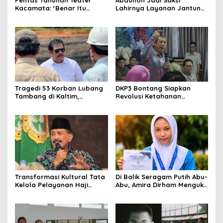
Kacamata: ‘Benar Itu
Lahirnya Layanan Jantung
Kalah’ Menggugat Luka
Modern di Balikpapan:
Korupsi dan Kemiskinan
Jawaban Kebutuhan
Rakyat
Tragedi 53 Korban Lubang
DKP3 Bontang Siapkan
Tambang di Kaltim,
Revolusi Ketahanan
Abdulloh Desak Perbaikan
Pangan dari Sekolah,
Total Tata Kelola
Smartani Jadi Senjata
Transformasi Kultural Tata
Di Balik Seragam Putih Abu-
Kelola Pelayanan Haji
Abu, Amira Dirham Mengukir
Indonesia
Prestasi di Ajang Olimpiade
Nasional