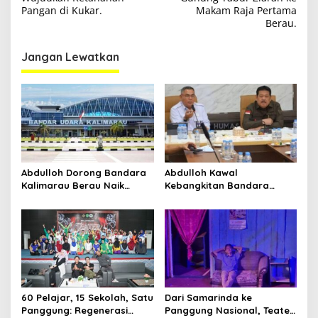
v
Pangan di Kukar.
Makam Raja Pertama
i
Berau.
g
Jangan Lewatkan
a
s
i
p
o
s
Abdulloh Dorong Bandara
Abdulloh Kawal
Kalimarau Berau Naik
Kebangkitan Bandara
Kelas, Jadi Gerbang Wisata
Tanah Grogot, DPRD Kaltim
Internasional Kaltim
Dorong Keberlanjutan
Proyek Strategis
60 Pelajar, 15 Sekolah, Satu
Dari Samarinda ke
Panggung: Regenerasi
Panggung Nasional, Teater