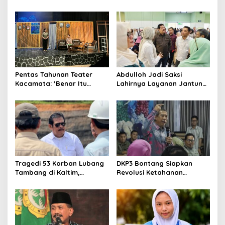
Teater Kaltim Menemukan
Dahana Bawa Nama
Jalannya
Kalimantan ke FTRN ISI
Yogyakarta
Pentas Tahunan Teater
Abdulloh Jadi Saksi
Kacamata: ‘Benar Itu
Lahirnya Layanan Jantung
Kalah’ Menggugat Luka
Modern di Balikpapan:
Korupsi dan Kemiskinan
Jawaban Kebutuhan
Rakyat
Tragedi 53 Korban Lubang
DKP3 Bontang Siapkan
Tambang di Kaltim,
Revolusi Ketahanan
Abdulloh Desak Perbaikan
Pangan dari Sekolah,
Total Tata Kelola
Smartani Jadi Senjata