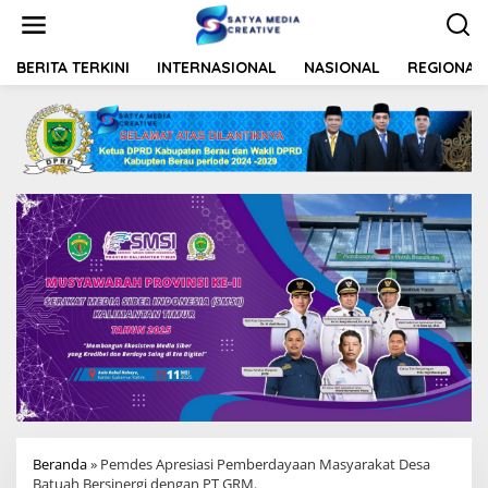
L
e
w
a
BERITA TERKINI
INTERNASIONAL
NASIONAL
REGIONAL
t
i
k
e
k
o
n
t
e
n
Beranda
»
Pemdes Apresiasi Pemberdayaan Masyarakat Desa
Batuah Bersinergi dengan PT GRM.