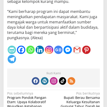
sebagai kelompok kurang mampu.
“Kami berharap program ini dapat membantu
meningkatkan pendapatan masyarakat. Kami juga
mengajak warga untuk memanfaatkan sumber
daya lokal dan berpartisipasi aktif dalam budidaya,
terutama bagi mereka yang berminat,”
pungkasnya. (Alexa)
Ikuti Kami
N
Pos sebelumnya
Pos berikutnya
Program Pondok Pangan
Bupati Berau Bersama
a
Etam: Upaya Kolaboratif
Keluarga Kesultanan
Wujudkan Ketahanan
Gunung Tabur Ziarah ke