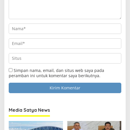
Simpan nama, email, dan situs web saya pada
peramban ini untuk komentar saya berikutnya.
Media Satya News
Clo
this
Media Satya News
mod