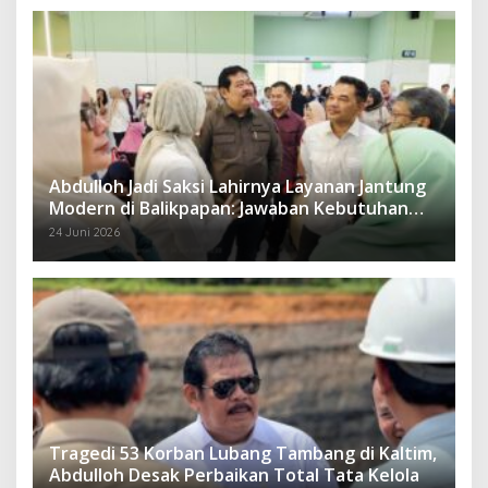
Abdulloh Jadi Saksi Lahirnya Layanan Jantung
Modern di Balikpapan: Jawaban Kebutuhan
Rakyat
24 Juni 2026
Tragedi 53 Korban Lubang Tambang di Kaltim,
Abdulloh Desak Perbaikan Total Tata Kelola