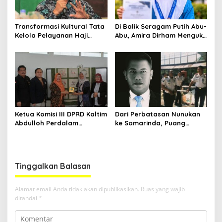
Transformasi Kultural Tata
Di Balik Seragam Putih Abu-
Kelola Pelayanan Haji
Abu, Amira Dirham Mengukir
Indonesia
Prestasi di Ajang Olimpiade
Nasional
Ketua Komisi III DPRD Kaltim
Dari Perbatasan Nunukan
Abdulloh Perdalam
ke Samarinda, Puang
Ekosistem Ekspor Lewat
Dirham Ubah Lapas Jadi
Bangku Doktoral
Ruang Harapan
Tinggalkan Balasan
Alamat email Anda tidak akan dipublikasikan.
Ruas yang wajib
ditandai
*