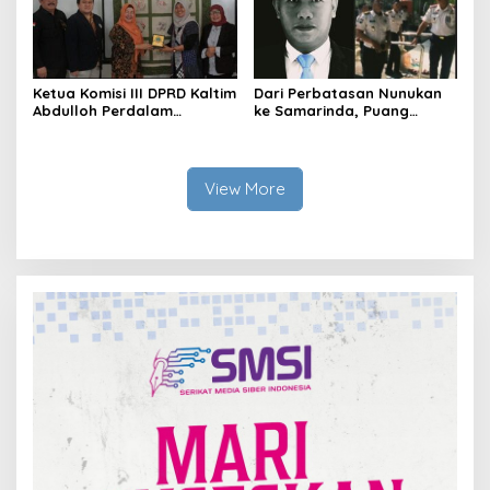
Ketua Komisi III DPRD Kaltim
Dari Perbatasan Nunukan
Abdulloh Perdalam
ke Samarinda, Puang
Ekosistem Ekspor Lewat
Dirham Ubah Lapas Jadi
Bangku Doktoral
Ruang Harapan
View More