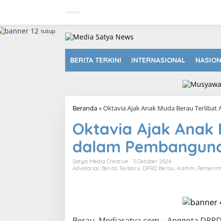
L
e
w
a
tutup
t
i
k
BERITA TERKINI
INTERNASIONAL
NASIO
e
k
o
n
t
Beranda
»
Oktavia Ajak Anak Muda Berau Terlibat
e
n
Oktavia Ajak Anak 
dalam Pembangun
Satya Media Creative
3 Oktober 2024
Advetorial
,
Berita Terbaru
,
DPRD Berau
,
Kaltim
,
Pemerin
Berau, Mediasatya.com – Anggota DPRD