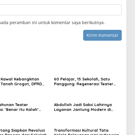
pada peramban ini untuk komentar saya berikutnya.
 Kawal Kebangkitan
60 Pelajar, 15 Sekolah, Satu
 Tanah Grogot, DPRD
Panggung: Regenerasi Teater
orong Keberlanjutan
Kaltim Menemukan Jalannya
trategis
ahunan Teater
Abdulloh Jadi Saksi Lahirnya
: ‘Benar Itu Kalah’
Layanan Jantung Modern di
t Luka Korupsi dan
Balikpapan: Jawaban Kebutuhan
an
Rakyat
tang Siapkan Revolusi
Transformasi Kultural Tata
n Pangan dari Sekolah,
Kelola Pelayanan Haji Indonesia