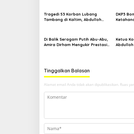
Yogyakarta
Kemiskin
Tragedi 53 Korban Lubang
DKP3 Bon
Tambang di Kaltim, Abdulloh
Ketahana
Desak Perbaikan Total Tata
Smartani
Kelola
Di Balik Seragam Putih Abu-Abu,
Ketua Kom
Amira Dirham Mengukir Prestasi
Abdulloh
di Ajang Olimpiade Nasional
Ekspor L
Tinggalkan Balasan
Alamat email Anda tidak akan dipublikasikan.
Ruas yan