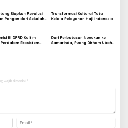
an
Rakyat
tang Siapkan Revolusi
Transformasi Kultural Tata
n Pangan dari Sekolah,
Kelola Pelayanan Haji Indonesia
 Jadi Senjata
isi III DPRD Kaltim
Dari Perbatasan Nunukan ke
 Perdalam Ekosistem
Samarinda, Puang Dirham Ubah
ewat Bangku Doktoral
Lapas Jadi Ruang Harapan
g wajib ditandai
*