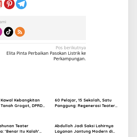
Kami
Pos berikutnya
Elita Pinta Perbaikan Pasokan Listrik ke
Perkampungan.
 Kawal Kebangkitan
60 Pelajar, 15 Sekolah, Satu
 Tanah Grogot, DPRD
Panggung: Regenerasi Teater
orong Keberlanjutan
Kaltim Menemukan Jalannya
trategis
ahunan Teater
Abdulloh Jadi Saksi Lahirnya
: ‘Benar Itu Kalah’
Layanan Jantung Modern di
t Luka Korupsi dan
Balikpapan: Jawaban Kebutuhan