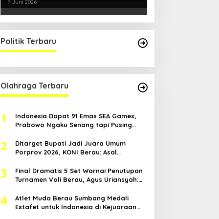
Smartani Jadi Senjata
7 Juni 2026
Politik Terbaru
Olahraga Terbaru
1
Indonesia Dapat 91 Emas SEA Games,
Prabowo Ngaku Senang tapi Pusing
Mikir Bonus
2
Ditarget Bupati Jadi Juara Umum
Porprov 2026, KONI Berau: Asal
Anggaran Mendukung
3
Final Dramatis 5 Set Warnai Penutupan
Turnamen Voli Berau, Agus Uriansyah:
Mental Atlet Kita Luar Biasa
4
Atlet Muda Berau Sumbang Medali
Estafet untuk Indonesia di Kejuaraan
Atletik Asia Tenggara