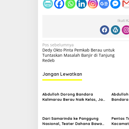
Ikuti 
N
Pos sebelumnya
Dedy Okto Pinta Pemkab Berau untuk
a
Tuntaskan Masalah Banjir di Tanjung
v
Redeb
i
Jangan Lewatkan
g
a
s
Abdulloh Dorong Bandara
Abdulloh
Kalimarau Berau Naik Kelas, Jadi
Bandara
i
Gerbang Wisata Internasional
Kaltim D
p
Kaltim
Proyek S
o
Dari Samarinda ke Panggung
Pentas T
Nasional, Teater Dahana Bawa
Kacamata
s
Nama Kalimantan ke FTRN ISI
Mengguga