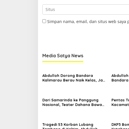
Simpan nama, email, dan situs web saya 
Media Satya News
Abdulloh Dorong Bandara
Abdulloh
Kalimarau Berau Naik Kelas, Jadi
Bandara
Gerbang Wisata Internasional
Kaltim D
Kaltim
Proyek S
Dari Samarinda ke Panggung
Pentas T
Nasional, Teater Dahana Bawa
Kacamata
Nama Kalimantan ke FTRN ISI
Mengguga
Yogyakarta
Kemiskin
Tragedi 53 Korban Lubang
DKP3 Bon
Tambang di Kaltim, Abdulloh
Ketahana