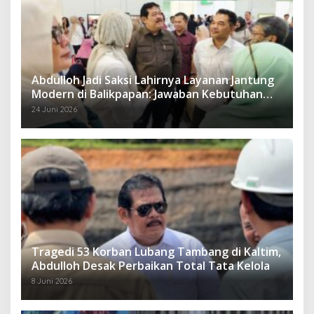
Abdulloh Jadi Saksi Lahirnya Layanan Jantung
Modern di Balikpapan: Jawaban Kebutuhan
Rakyat
24 Juni 2026
Tragedi 53 Korban Lubang Tambang di Kaltim,
Abdulloh Desak Perbaikan Total Tata Kelola
8 Juni 2026