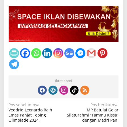
Ikuti Kami
N
Pos sebelumnya
Pos berikutnya
Veddriq Leonardo Raih
MP Batulai Gelar
a
Emas Panjat Tebing
Silaturahmi “Tammu Kissa”
v
Olimpiade 2024.
dengan Madri Pani