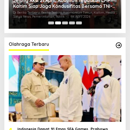
Jelang Aksi 21 April, Abdulloh Tegaskan LMP
R
Kaltim Siap Jaga Kondusifitas Bersama TNI-
B
Polri
H
ia
Di Berita Terbaru, Berita Terkini, Kalimantan Timur, Kaltim, Media
Di
Satya News, Pemerintahan, Politik
|
14 April 2026
Ka
Pol
Olahraga Terbaru
Indonesia Dapat 91 Emas SEA Games, Prabowo