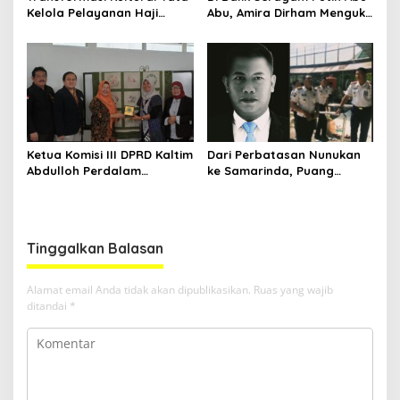
Kelola Pelayanan Haji
Abu, Amira Dirham Mengukir
Indonesia
Prestasi di Ajang Olimpiade
Nasional
Ketua Komisi III DPRD Kaltim
Dari Perbatasan Nunukan
Abdulloh Perdalam
ke Samarinda, Puang
Ekosistem Ekspor Lewat
Dirham Ubah Lapas Jadi
Bangku Doktoral
Ruang Harapan
Tinggalkan Balasan
Alamat email Anda tidak akan dipublikasikan.
Ruas yang wajib
ditandai
*