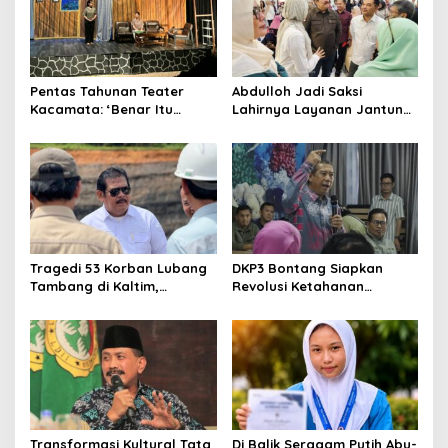
Pentas Tahunan Teater
Abdulloh Jadi Saksi
Kacamata: ‘Benar Itu
Lahirnya Layanan Jantung
Kalah’ Menggugat Luka
Modern di Balikpapan:
Korupsi dan Kemiskinan
Jawaban Kebutuhan
Rakyat
Tragedi 53 Korban Lubang
DKP3 Bontang Siapkan
Tambang di Kaltim,
Revolusi Ketahanan
Abdulloh Desak Perbaikan
Pangan dari Sekolah,
Total Tata Kelola
Smartani Jadi Senjata
Transformasi Kultural Tata
Di Balik Seragam Putih Abu-