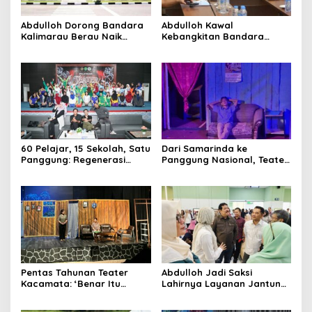
Abdulloh Dorong Bandara
Abdulloh Kawal
Kalimarau Berau Naik
Kebangkitan Bandara
Kelas, Jadi Gerbang Wisata
Tanah Grogot, DPRD Kaltim
Internasional Kaltim
Dorong Keberlanjutan
Proyek Strategis
60 Pelajar, 15 Sekolah, Satu
Dari Samarinda ke
Panggung: Regenerasi
Panggung Nasional, Teater
Teater Kaltim Menemukan
Dahana Bawa Nama
Jalannya
Kalimantan ke FTRN ISI
Yogyakarta
Pentas Tahunan Teater
Abdulloh Jadi Saksi
Kacamata: ‘Benar Itu
Lahirnya Layanan Jantung
Kalah’ Menggugat Luka
Modern di Balikpapan:
Korupsi dan Kemiskinan
Jawaban Kebutuhan