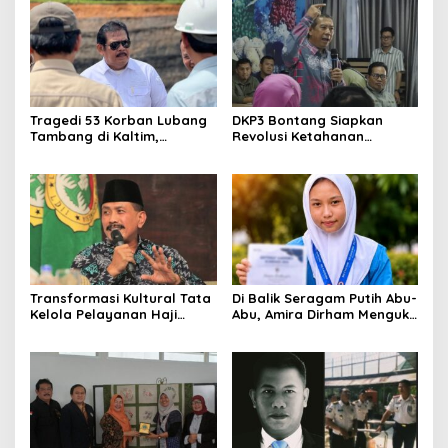
Rakyat
Tragedi 53 Korban Lubang
DKP3 Bontang Siapkan
Tambang di Kaltim,
Revolusi Ketahanan
Abdulloh Desak Perbaikan
Pangan dari Sekolah,
Total Tata Kelola
Smartani Jadi Senjata
Transformasi Kultural Tata
Di Balik Seragam Putih Abu-
Kelola Pelayanan Haji
Abu, Amira Dirham Mengukir
Indonesia
Prestasi di Ajang Olimpiade
Nasional