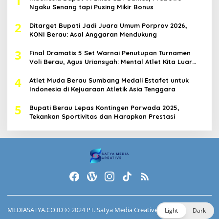
1
Ngaku Senang tapi Pusing Mikir Bonus
2
Ditarget Bupati Jadi Juara Umum Porprov 2026,
KONI Berau: Asal Anggaran Mendukung
3
Final Dramatis 5 Set Warnai Penutupan Turnamen
Voli Berau, Agus Uriansyah: Mental Atlet Kita Luar
Biasa
4
Atlet Muda Berau Sumbang Medali Estafet untuk
Indonesia di Kejuaraan Atletik Asia Tenggara
5
Bupati Berau Lepas Kontingen Porwada 2025,
Tekankan Sportivitas dan Harapkan Prestasi
MEDIASATYA.CO.ID
© 2024 PT. Satya Media Creative.
Light
Dark