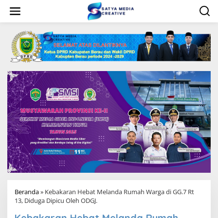
L
e
w
a
t
i
k
e
k
o
n
t
e
n
Beranda
»
Kebakaran Hebat Melanda Rumah Warga di GG.7 Rt
13, Diduga Dipicu Oleh ODGJ.
Kebakaran Hebat Melanda Rumah