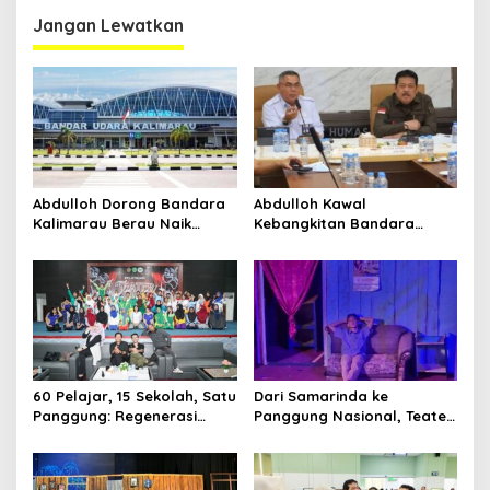
i
Jangan Lewatkan
g
a
s
i
p
o
Abdulloh Dorong Bandara
Abdulloh Kawal
s
Kalimarau Berau Naik
Kebangkitan Bandara
Kelas, Jadi Gerbang Wisata
Tanah Grogot, DPRD Kaltim
Internasional Kaltim
Dorong Keberlanjutan
Proyek Strategis
60 Pelajar, 15 Sekolah, Satu
Dari Samarinda ke
Panggung: Regenerasi
Panggung Nasional, Teater
Teater Kaltim Menemukan
Dahana Bawa Nama
Jalannya
Kalimantan ke FTRN ISI
Yogyakarta