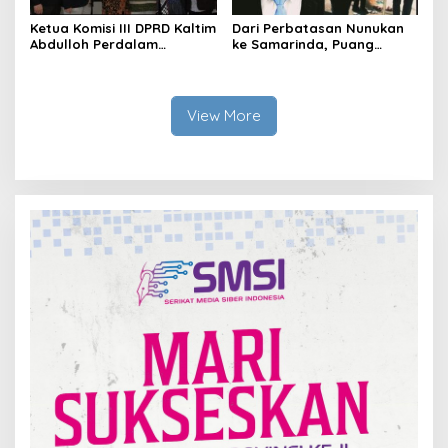
Ketua Komisi III DPRD Kaltim
Dari Perbatasan Nunukan
Abdulloh Perdalam
ke Samarinda, Puang
Ekosistem Ekspor Lewat
Dirham Ubah Lapas Jadi
Bangku Doktoral
Ruang Harapan
View More