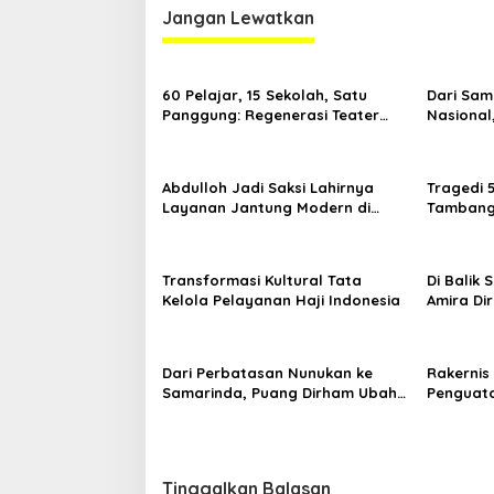
Jangan Lewatkan
60 Pelajar, 15 Sekolah, Satu
Dari Sam
Panggung: Regenerasi Teater
Nasional
Kaltim Menemukan Jalannya
Nama Kal
Yogyaka
Abdulloh Jadi Saksi Lahirnya
Tragedi 
Layanan Jantung Modern di
Tambang 
Balikpapan: Jawaban Kebutuhan
Desak Pe
Rakyat
Kelola
Transformasi Kultural Tata
Di Balik
Kelola Pelayanan Haji Indonesia
Amira Di
di Ajang
Dari Perbatasan Nunukan ke
Rakernis 
Samarinda, Puang Dirham Ubah
Penguata
Lapas Jadi Ruang Harapan
Tribrata
Tinggalkan Balasan