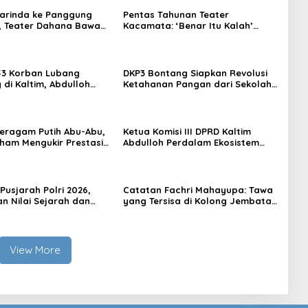
arinda ke Panggung
Pentas Tahunan Teater
, Teater Dahana Bawa
Kacamata: ‘Benar Itu Kalah’
imantan ke FTRN ISI
Menggugat Luka Korupsi dan
rta
Kemiskinan
53 Korban Lubang
DKP3 Bontang Siapkan Revolusi
di Kaltim, Abdulloh
Ketahanan Pangan dari Sekolah,
rbaikan Total Tata
Smartani Jadi Senjata
 Seragam Putih Abu-Abu,
Ketua Komisi III DPRD Kaltim
rham Mengukir Prestasi
Abdulloh Perdalam Ekosistem
 Olimpiade Nasional
Ekspor Lewat Bangku Doktoral
Pusjarah Polri 2026,
Catatan Fachri Mahayupa: Tawa
n Nilai Sejarah dan
yang Tersisa di Kolong Jembatan
 Jadi Fokus Utama
RT Nol RW Nol Teater Mahardika
Samarinda
View More