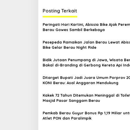
i
Posting Terkait
g
a
Peringati Hari Kartini, Abissia Bike Ajak Per
s
Berau Gowes Sambil Berkebaya
i
Pesepeda Ramaikan Jalan Berau Lewat Abis
p
Bike Gelar Berau Night Ride
o
Bidik Jutaan Penumpang di Jawa, Wisata Be
s
Bakal di-Branding di Gerbong Kereta Api Ind
Ditarget Bupati Jadi Juara Umum Porprov 2
KONI Berau: Asal Anggaran Mendukung
Kakek 72 Tahun Ditemukan Meninggal di Toile
Masjid Pasar Sanggam Berau
Pemkab Berau Guyur Bonus Rp 1,19 Miliar unt
Atlet PON dan Paralimpik