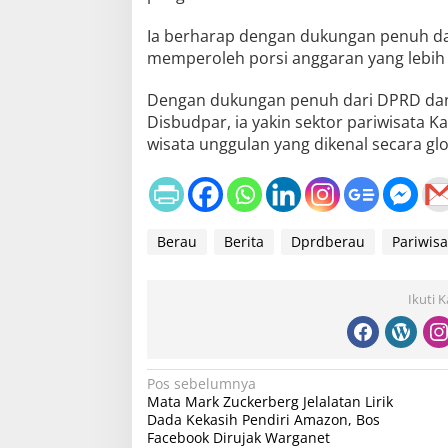
Ia berharap dengan dukungan penuh da
memperoleh porsi anggaran yang lebih 
Dengan dukungan penuh dari DPRD dan i
Disbudpar, ia yakin sektor pariwisata K
wisata unggulan yang dikenal secara glob
Berau
Berita
Dprdberau
Pariwisa
Ikuti 
N
Pos sebelumnya
Mata Mark Zuckerberg Jelalatan Lirik
a
Dada Kekasih Pendiri Amazon, Bos
v
Facebook Dirujak Warganet