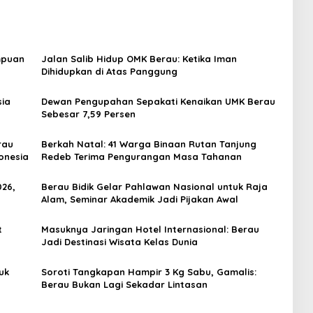
empuan
Jalan Salib Hidup OMK Berau: Ketika Iman
Dihidupkan di Atas Panggung
sia
Dewan Pengupahan Sepakati Kenaikan UMK Berau
Sebesar 7,59 Persen
rau
Berkah Natal: 41 Warga Binaan Rutan Tanjung
onesia
Redeb Terima Pengurangan Masa Tahanan
026,
Berau Bidik Gelar Pahlawan Nasional untuk Raja
Alam, Seminar Akademik Jadi Pijakan Awal
t
Masuknya Jaringan Hotel Internasional: Berau
Jadi Destinasi Wisata Kelas Dunia
uk
Soroti Tangkapan Hampir 3 Kg Sabu, Gamalis:
Berau Bukan Lagi Sekadar Lintasan