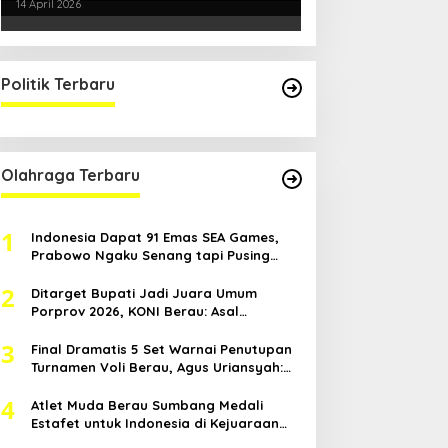
Kondusifitas Bersama TNI-Polri
14 April 2026
Politik Terbaru
Olahraga Terbaru
1
Indonesia Dapat 91 Emas SEA Games,
Prabowo Ngaku Senang tapi Pusing
Mikir Bonus
2
Ditarget Bupati Jadi Juara Umum
Porprov 2026, KONI Berau: Asal
Anggaran Mendukung
3
Final Dramatis 5 Set Warnai Penutupan
Turnamen Voli Berau, Agus Uriansyah:
Mental Atlet Kita Luar Biasa
4
Atlet Muda Berau Sumbang Medali
Estafet untuk Indonesia di Kejuaraan
Atletik Asia Tenggara