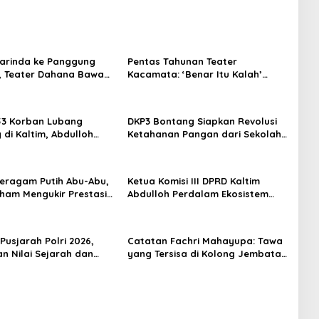
arinda ke Panggung
Pentas Tahunan Teater
, Teater Dahana Bawa
Kacamata: ‘Benar Itu Kalah’
imantan ke FTRN ISI
Menggugat Luka Korupsi dan
rta
Kemiskinan
53 Korban Lubang
DKP3 Bontang Siapkan Revolusi
di Kaltim, Abdulloh
Ketahanan Pangan dari Sekolah,
rbaikan Total Tata
Smartani Jadi Senjata
 Seragam Putih Abu-Abu,
Ketua Komisi III DPRD Kaltim
rham Mengukir Prestasi
Abdulloh Perdalam Ekosistem
 Olimpiade Nasional
Ekspor Lewat Bangku Doktoral
Pusjarah Polri 2026,
Catatan Fachri Mahayupa: Tawa
n Nilai Sejarah dan
yang Tersisa di Kolong Jembatan
 Jadi Fokus Utama
RT Nol RW Nol Teater Mahardika
Samarinda