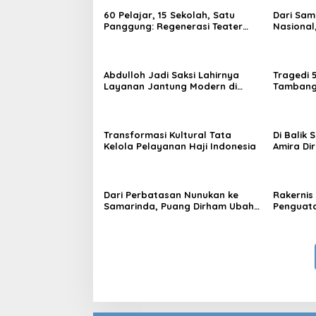
60 Pelajar, 15 Sekolah, Satu
Dari Sam
Panggung: Regenerasi Teater
Nasional
Kaltim Menemukan Jalannya
Nama Kal
Yogyaka
Abdulloh Jadi Saksi Lahirnya
Tragedi 
Layanan Jantung Modern di
Tambang 
Balikpapan: Jawaban Kebutuhan
Desak Pe
Rakyat
Kelola
Transformasi Kultural Tata
Di Balik
Kelola Pelayanan Haji Indonesia
Amira Di
di Ajang
Dari Perbatasan Nunukan ke
Rakernis 
Samarinda, Puang Dirham Ubah
Penguata
Lapas Jadi Ruang Harapan
Tribrata