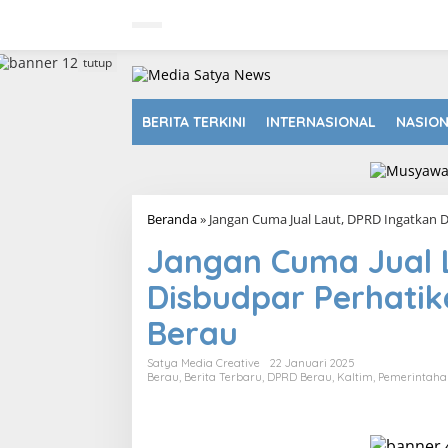
L
e
w
a
tutup
t
i
k
BERITA TERKINI
INTERNASIONAL
NASIO
e
k
o
n
t
Beranda
»
Jangan Cuma Jual Laut, DPRD Ingatkan D
e
n
Jangan Cuma Jual 
Disbudpar Perhatika
Berau
Satya Media Creative
22 Januari 2025
Berau
,
Berita Terbaru
,
DPRD Berau
,
Kaltim
,
Pemerintaha