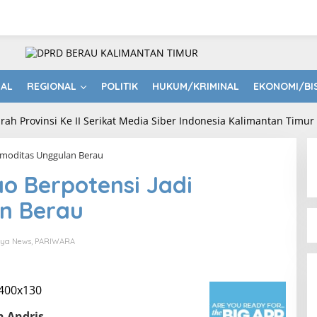
NAL
REGIONAL
POLITIK
HUKUM/KRIMINAL
EKONOMI/BI
Komoditas Unggulan Berau
ao Berpotensi Jadi
n Berau
tya News
,
PARIWARA
n Andris