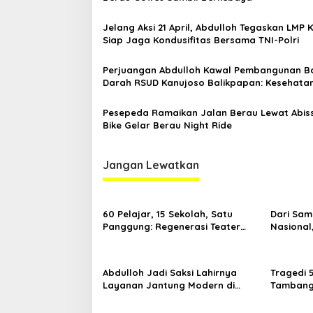
Jelang Aksi 21 April, Abdulloh Tegaskan LMP 
Siap Jaga Kondusifitas Bersama TNI-Polri
Perjuangan Abdulloh Kawal Pembangunan B
Darah RSUD Kanujoso Balikpapan: Kesehata
Warga Utama
Pesepeda Ramaikan Jalan Berau Lewat Abis
Bike Gelar Berau Night Ride
Jangan Lewatkan
60 Pelajar, 15 Sekolah, Satu
Dari Sam
Panggung: Regenerasi Teater
Nasional
Kaltim Menemukan Jalannya
Nama Kal
Yogyaka
Abdulloh Jadi Saksi Lahirnya
Tragedi 
Layanan Jantung Modern di
Tambang 
Balikpapan: Jawaban Kebutuhan
Desak Pe
Rakyat
Kelola