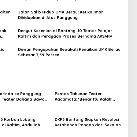
Kaltim
Jalan Salib Hidup OMK Berau: Ketika Iman
Dihidupkan di Atas Panggung
ank
Denyut Kesenian di Bontang: 10 Teater Pelajar
n
Kaltim dan Perayaan Proses Bernama AKSARA
sia
Dewan Pengupahan Sepakati Kenaikan UMK Berau
Sebesar 7,59 Persen
arinda ke Panggung
Pentas Tahunan Teater
, Teater Dahana Bawa
Kacamata: ‘Benar Itu Kalah’
imantan ke FTRN ISI
Menggugat Luka Korupsi dan
rta
Kemiskinan
53 Korban Lubang
DKP3 Bontang Siapkan Revolusi
di Kaltim, Abdulloh
Ketahanan Pangan dari Sekolah,
rbaikan Total Tata
Smartani Jadi Senjata