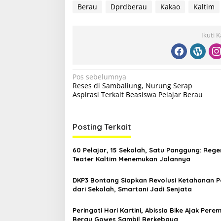
Berau
Dprdberau
Kakao
Kaltim
Ikuti 
N
Pos sebelumnya
Reses di Sambaliung, Nurung Serap
a
Aspirasi Terkait Beasiswa Pelajar Berau
v
i
Posting Terkait
g
a
60 Pelajar, 15 Sekolah, Satu Panggung: Rege
s
Teater Kaltim Menemukan Jalannya
i
DKP3 Bontang Siapkan Revolusi Ketahanan 
p
dari Sekolah, Smartani Jadi Senjata
o
Peringati Hari Kartini, Abissia Bike Ajak Per
s
Berau Gowes Sambil Berkebaya