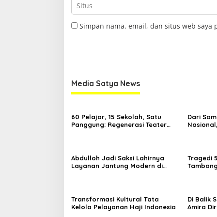
Simpan nama, email, dan situs web saya 
Media Satya News
60 Pelajar, 15 Sekolah, Satu
Dari Sam
Panggung: Regenerasi Teater
Nasional
Kaltim Menemukan Jalannya
Nama Kal
Yogyaka
Abdulloh Jadi Saksi Lahirnya
Tragedi 
Layanan Jantung Modern di
Tambang 
Balikpapan: Jawaban Kebutuhan
Desak Pe
Rakyat
Kelola
Transformasi Kultural Tata
Di Balik
Kelola Pelayanan Haji Indonesia
Amira Di
di Ajang