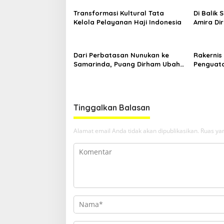
Transformasi Kultural Tata
Di Balik
Kelola Pelayanan Haji Indonesia
Amira Di
di Ajang
Dari Perbatasan Nunukan ke
Rakernis 
Samarinda, Puang Dirham Ubah
Penguata
Lapas Jadi Ruang Harapan
Tribrata
Tinggalkan Balasan
Alamat email Anda tidak akan dipublikasikan.
Ruas yan