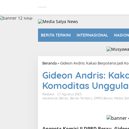
L
e
w
a
tutup
t
i
k
BERITA TERKINI
INTERNASIONAL
NASIO
e
k
o
n
t
Beranda
»
Gideon Andris: Kakao Berpotensi Jadi 
e
n
Gideon Andris: Kak
Komoditas Unggula
Redaksi
27 Agustus 2025
Advetorial
,
Berau
,
Berita Terbaru
,
DPRD Berau
,
Media Sa
Anggota Komisi II DPRD Berau, Gideo