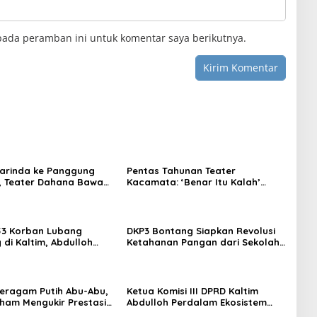
pada peramban ini untuk komentar saya berikutnya.
arinda ke Panggung
Pentas Tahunan Teater
, Teater Dahana Bawa
Kacamata: ‘Benar Itu Kalah’
imantan ke FTRN ISI
Menggugat Luka Korupsi dan
rta
Kemiskinan
53 Korban Lubang
DKP3 Bontang Siapkan Revolusi
di Kaltim, Abdulloh
Ketahanan Pangan dari Sekolah,
rbaikan Total Tata
Smartani Jadi Senjata
 Seragam Putih Abu-Abu,
Ketua Komisi III DPRD Kaltim
rham Mengukir Prestasi
Abdulloh Perdalam Ekosistem
 Olimpiade Nasional
Ekspor Lewat Bangku Doktoral