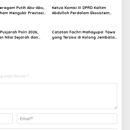
 Seragam Putih Abu-Abu,
Ketua Komisi III DPRD Kaltim
rham Mengukir Prestasi
Abdulloh Perdalam Ekosistem
 Olimpiade Nasional
Ekspor Lewat Bangku Doktoral
Pusjarah Polri 2026,
Catatan Fachri Mahayupa: Tawa
n Nilai Sejarah dan
yang Tersisa di Kolong Jembatan
 Jadi Fokus Utama
RT Nol RW Nol Teater Mahardika
Samarinda
g wajib ditandai
*