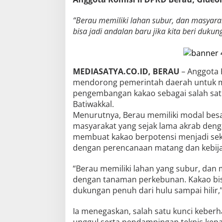
“Berau memiliki lahan subur, dan masyara
bisa jadi andalan baru jika kita beri dukun
MEDIASATYA.CO.ID, BERAU
– Anggota 
mendorong pemerintah daerah untuk m
pengembangan kakao sebagai salah sat
Batiwakkal.
Menurutnya, Berau memiliki modal besa
masyarakat yang sejak lama akrab denga
membuat kakao berpotensi menjadi sek
dengan perencanaan matang dan kebija
“Berau memiliki lahan yang subur, dan 
dengan tanaman perkebunan. Kakao bisa
dukungan penuh dari hulu sampai hilir,”
Ia menegaskan, salah satu kunci keberh
unggul serta pendampingan teknis kepa