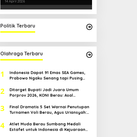
Kondusifitas Bersama TNI-Polri
14 April 2026
Politik Terbaru
Olahraga Terbaru
1
Indonesia Dapat 91 Emas SEA Games,
Prabowo Ngaku Senang tapi Pusing
Mikir Bonus
2
Ditarget Bupati Jadi Juara Umum
Porprov 2026, KONI Berau: Asal
Anggaran Mendukung
3
Final Dramatis 5 Set Warnai Penutupan
Turnamen Voli Berau, Agus Uriansyah:
Mental Atlet Kita Luar Biasa
4
Atlet Muda Berau Sumbang Medali
Estafet untuk Indonesia di Kejuaraan
Atletik Asia Tenggara