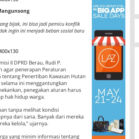
. Mangunsong
ng bijak, ini bisa jadi pemicu konflik
ak ingin ini menjadi beban sosial baru
isi II DPRD Berau, Rudi P.
 agar penerapan Peraturan
5 tentang Penertiban Kawasan Hutan
g selama ini menggantungkan
enekankan, penegakan aturan harus
p hak hidup warga.
ahan tanpa melihat kondisi
nya dari sana. Banyak dari mereka
eka kelola,” ujarnya.
ga yang minim informasi tentang