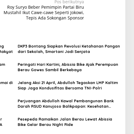
Pos berikutnya
Roy Suryo Beber Pemimpin Partai Biru
Mustahil Ikut Cawe-cawe Seperti Jokowi,
Tepis Ada Sokongan Sponsor
ng
DKP3 Bontang Siapkan Revolusi Ketahanan Pangan
Rakyat
dari Sekolah, Smartani Jadi Senjata
lam
Peringati Hari Kartini, Abissia Bike Ajak Perempuan
Berau Gowes Sambil Berkebaya
mai di
Jelang Aksi 21 April, Abdulloh Tegaskan LMP Kaltim
Siap Jaga Kondusifitas Bersama TNI-Polri
Perjuangan Abdulloh Kawal Pembangunan Bank
Darah RSUD Kanujoso Balikpapan: Kesehatan
Warga Utama
ar
Pesepeda Ramaikan Jalan Berau Lewat Abissia
A
Bike Gelar Berau Night Ride