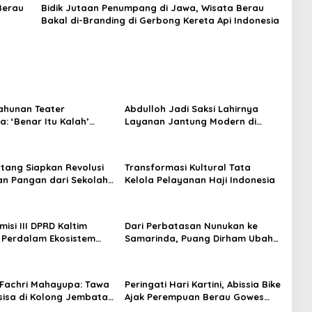
Berau
Bidik Jutaan Penumpang di Jawa, Wisata Berau
Bakal di-Branding di Gerbong Kereta Api Indonesia
ahunan Teater
Abdulloh Jadi Saksi Lahirnya
: ‘Benar Itu Kalah’
Layanan Jantung Modern di
t Luka Korupsi dan
Balikpapan: Jawaban Kebutuhan
an
Rakyat
tang Siapkan Revolusi
Transformasi Kultural Tata
n Pangan dari Sekolah,
Kelola Pelayanan Haji Indonesia
 Jadi Senjata
isi III DPRD Kaltim
Dari Perbatasan Nunukan ke
 Perdalam Ekosistem
Samarinda, Puang Dirham Ubah
ewat Bangku Doktoral
Lapas Jadi Ruang Harapan
Fachri Mahayupa: Tawa
Peringati Hari Kartini, Abissia Bike
sisa di Kolong Jembatan
Ajak Perempuan Berau Gowes
W Nol Teater Mahardika
Sambil Berkebaya