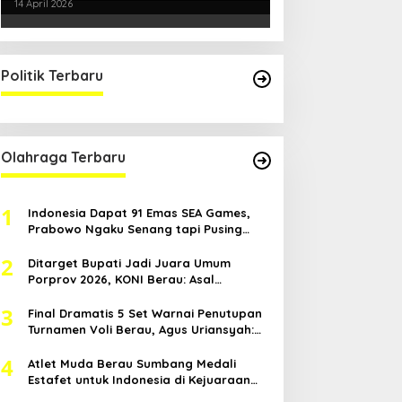
Kondusifitas Bersama TNI-Polri
14 April 2026
Politik Terbaru
Olahraga Terbaru
1
Indonesia Dapat 91 Emas SEA Games,
Prabowo Ngaku Senang tapi Pusing
Mikir Bonus
2
Ditarget Bupati Jadi Juara Umum
Porprov 2026, KONI Berau: Asal
Anggaran Mendukung
3
Final Dramatis 5 Set Warnai Penutupan
Turnamen Voli Berau, Agus Uriansyah:
Mental Atlet Kita Luar Biasa
4
Atlet Muda Berau Sumbang Medali
Estafet untuk Indonesia di Kejuaraan
Atletik Asia Tenggara