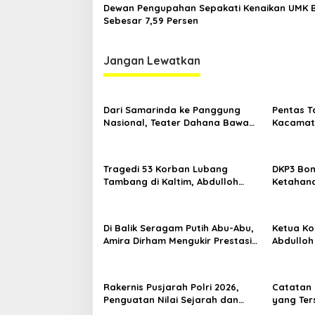
Dewan Pengupahan Sepakati Kenaikan UMK 
Sebesar 7,59 Persen
Jangan Lewatkan
Dari Samarinda ke Panggung
Pentas T
Nasional, Teater Dahana Bawa
Kacamata
Nama Kalimantan ke FTRN ISI
Mengguga
Yogyakarta
Kemiskin
Tragedi 53 Korban Lubang
DKP3 Bon
Tambang di Kaltim, Abdulloh
Ketahana
Desak Perbaikan Total Tata
Smartani
Kelola
Di Balik Seragam Putih Abu-Abu,
Ketua Kom
Amira Dirham Mengukir Prestasi
Abdulloh
di Ajang Olimpiade Nasional
Ekspor L
Rakernis Pusjarah Polri 2026,
Catatan 
Penguatan Nilai Sejarah dan
yang Ter
Tribrata Jadi Fokus Utama
RT Nol R