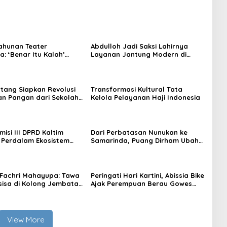
ahunan Teater
Abdulloh Jadi Saksi Lahirnya
: ‘Benar Itu Kalah’
Layanan Jantung Modern di
t Luka Korupsi dan
Balikpapan: Jawaban Kebutuhan
an
Rakyat
tang Siapkan Revolusi
Transformasi Kultural Tata
n Pangan dari Sekolah,
Kelola Pelayanan Haji Indonesia
 Jadi Senjata
isi III DPRD Kaltim
Dari Perbatasan Nunukan ke
 Perdalam Ekosistem
Samarinda, Puang Dirham Ubah
ewat Bangku Doktoral
Lapas Jadi Ruang Harapan
Fachri Mahayupa: Tawa
Peringati Hari Kartini, Abissia Bike
sisa di Kolong Jembatan
Ajak Perempuan Berau Gowes
W Nol Teater Mahardika
Sambil Berkebaya
da
View More