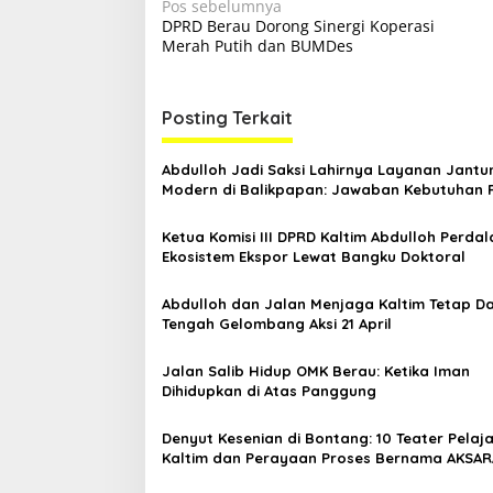
N
Pos sebelumnya
DPRD Berau Dorong Sinergi Koperasi
a
Merah Putih dan BUMDes
v
i
Posting Terkait
g
a
Abdulloh Jadi Saksi Lahirnya Layanan Jantu
s
Modern di Balikpapan: Jawaban Kebutuhan 
i
Ketua Komisi III DPRD Kaltim Abdulloh Perda
p
Ekosistem Ekspor Lewat Bangku Doktoral
o
Abdulloh dan Jalan Menjaga Kaltim Tetap Da
s
Tengah Gelombang Aksi 21 April
Jalan Salib Hidup OMK Berau: Ketika Iman
Dihidupkan di Atas Panggung
Denyut Kesenian di Bontang: 10 Teater Pelaj
Kaltim dan Perayaan Proses Bernama AKSAR