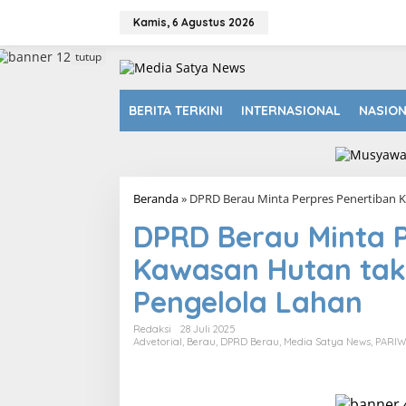
L
e
Kamis, 6 Agustus 2026
w
a
tutup
t
i
k
BERITA TERKINI
INTERNASIONAL
NASIO
e
k
o
n
t
Beranda
»
DPRD Berau Minta Perpres Penertiban 
e
n
DPRD Berau Minta P
Kawasan Hutan ta
Pengelola Lahan
Redaksi
28 Juli 2025
Advetorial
,
Berau
,
DPRD Berau
,
Media Satya News
,
PARI