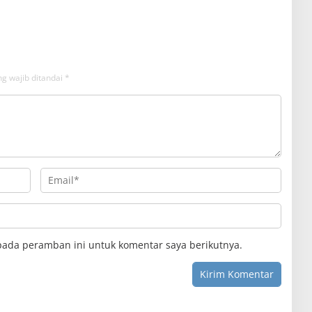
da
g wajib ditandai
*
pada peramban ini untuk komentar saya berikutnya.