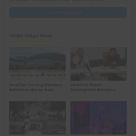
Media Satya News
Abdulloh Dorong Bandara
Abdulloh Kawal
Kalimarau Berau Naik
Kebangkitan Bandara
Kelas, Jadi Gerbang Wisata
Tanah Grogot, DPRD Kaltim
Internasional Kaltim
Dorong Keberlanjutan
Proyek Strategis