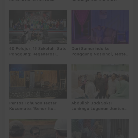
Kelas, Jadi Gerbang Wisata
Tanah Grogot, DPRD Kaltim
Internasional Kaltim
Dorong Keberlanjutan
Proyek Strategis
60 Pelajar, 15 Sekolah, Satu
Dari Samarinda ke
Panggung: Regenerasi
Panggung Nasional, Teater
Teater Kaltim Menemukan
Dahana Bawa Nama
Jalannya
Kalimantan ke FTRN ISI
Yogyakarta
Pentas Tahunan Teater
Abdulloh Jadi Saksi
Kacamata: ‘Benar Itu
Lahirnya Layanan Jantung
Kalah’ Menggugat Luka
Modern di Balikpapan:
Korupsi dan Kemiskinan
Jawaban Kebutuhan
Rakyat