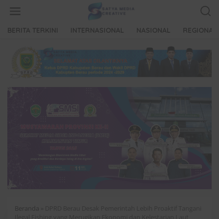
L
e
w
a
BERITA TERKINI
INTERNASIONAL
NASIONAL
REGIONAL
t
i
k
e
k
o
n
t
e
n
Beranda
»
DPRD Berau Desak Pemerintah Lebih Proaktif Tangani
Ilegal Fishing yang Merugikan Ekonomi dan Kelestarian Laut