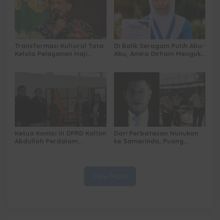
Transformasi Kultural Tata
Di Balik Seragam Putih Abu-
Kelola Pelayanan Haji
Abu, Amira Dirham Mengukir
Indonesia
Prestasi di Ajang Olimpiade
Nasional
Ketua Komisi III DPRD Kaltim
Dari Perbatasan Nunukan
Abdulloh Perdalam
ke Samarinda, Puang
Ekosistem Ekspor Lewat
Dirham Ubah Lapas Jadi
Bangku Doktoral
Ruang Harapan
View More