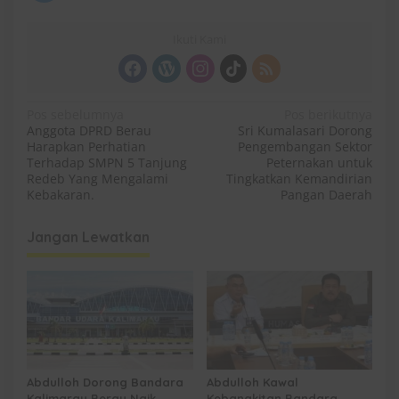
Ikuti Kami
N
Pos sebelumnya
Pos berikutnya
Anggota DPRD Berau
Sri Kumalasari Dorong
a
Harapkan Perhatian
Pengembangan Sektor
v
Terhadap SMPN 5 Tanjung
Peternakan untuk
Redeb Yang Mengalami
Tingkatkan Kemandirian
i
Kebakaran.
Pangan Daerah
g
Jangan Lewatkan
a
s
i
p
o
s
Abdulloh Dorong Bandara
Abdulloh Kawal
Kalimarau Berau Naik
Kebangkitan Bandara