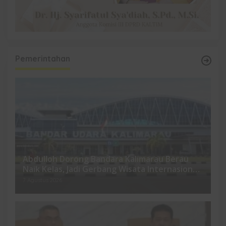
Pemerintahan
Abdulloh Dorong Bandara Kalimarau Berau
Naik Kelas, Jadi Gerbang Wisata Internasional
Kaltim
7 Agustus 2026