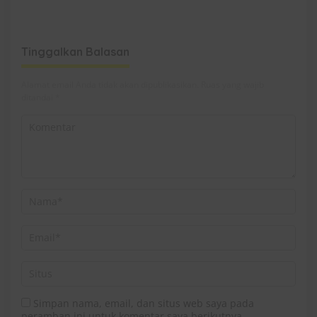
Ekosistem Ekspor Lewat
Dirham Ubah Lapas Jadi
Bangku Doktoral
Ruang Harapan
Tinggalkan Balasan
Alamat email Anda tidak akan dipublikasikan.
Ruas yang wajib
ditandai
*
Simpan nama, email, dan situs web saya pada
peramban ini untuk komentar saya berikutnya.