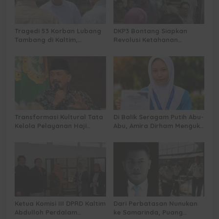
Tragedi 53 Korban Lubang
DKP3 Bontang Siapkan
Tambang di Kaltim,
Revolusi Ketahanan
Abdulloh Desak Perbaikan
Pangan dari Sekolah,
Total Tata Kelola
Smartani Jadi Senjata
Transformasi Kultural Tata
Di Balik Seragam Putih Abu-
Kelola Pelayanan Haji
Abu, Amira Dirham Mengukir
Indonesia
Prestasi di Ajang Olimpiade
Nasional
Ketua Komisi III DPRD Kaltim
Dari Perbatasan Nunukan
Abdulloh Perdalam
ke Samarinda, Puang