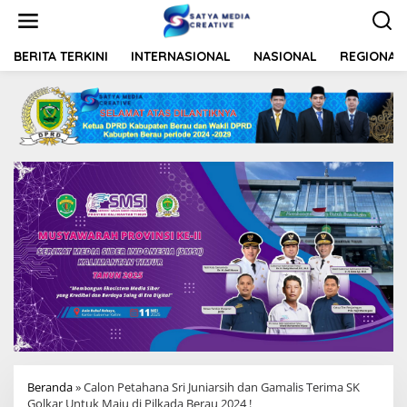
L
e
w
a
BERITA TERKINI
INTERNASIONAL
NASIONAL
REGIONAL
t
i
k
e
k
o
n
t
e
n
Beranda
»
Calon Petahana Sri Juniarsih dan Gamalis Terima SK
Golkar Untuk Maju di Pilkada Berau 2024 !