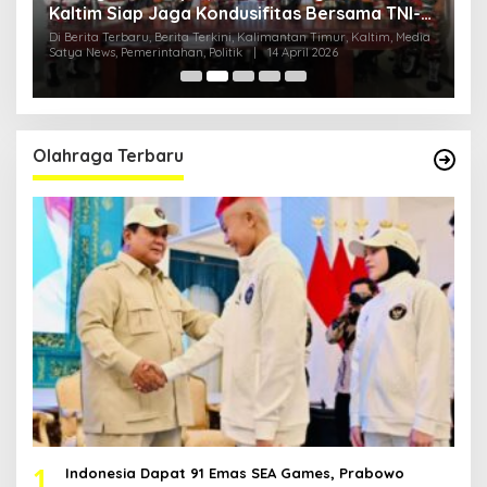
Kaltim Siap Jaga Kondusifitas Bersama TNI-
B
Polri
H
ia
Di Berita Terbaru, Berita Terkini, Kalimantan Timur, Kaltim, Media
Di
Satya News, Pemerintahan, Politik
|
14 April 2026
Ka
Pol
Olahraga Terbaru
1
Indonesia Dapat 91 Emas SEA Games, Prabowo