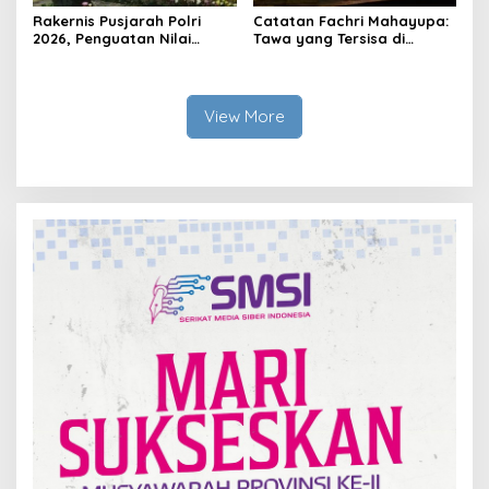
Rakernis Pusjarah Polri
Catatan Fachri Mahayupa:
2026, Penguatan Nilai
Tawa yang Tersisa di
Sejarah dan Tribrata Jadi
Kolong Jembatan RT Nol
Fokus Utama
RW Nol Teater Mahardika
Samarinda
View More