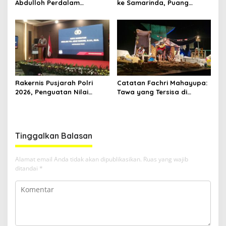
Abdulloh Perdalam
ke Samarinda, Puang
Ekosistem Ekspor Lewat
Dirham Ubah Lapas Jadi
Bangku Doktoral
Ruang Harapan
Rakernis Pusjarah Polri
Catatan Fachri Mahayupa:
2026, Penguatan Nilai
Tawa yang Tersisa di
Sejarah dan Tribrata Jadi
Kolong Jembatan RT Nol
Fokus Utama
RW Nol Teater Mahardika
Samarinda
Tinggalkan Balasan
Alamat email Anda tidak akan dipublikasikan.
Ruas yang wajib
ditandai
*