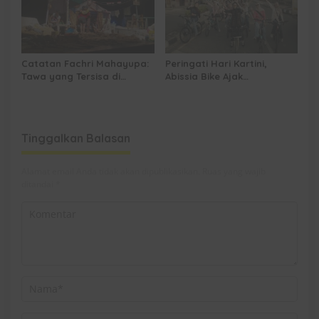
Catatan Fachri Mahayupa:
Peringati Hari Kartini,
Tawa yang Tersisa di
Abissia Bike Ajak
Kolong Jembatan RT Nol
Perempuan Berau Gowes
RW Nol Teater Mahardika
Sambil Berkebaya
Samarinda
Tinggalkan Balasan
Alamat email Anda tidak akan dipublikasikan.
Ruas yang wajib
ditandai
*