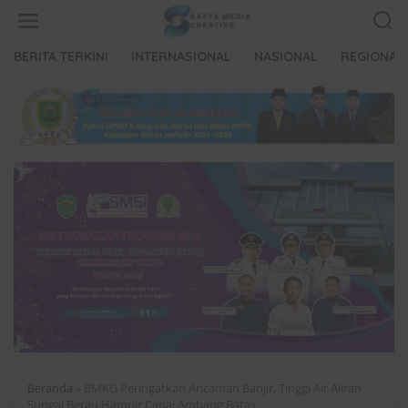
L
e
w
a
BERITA TERKINI
INTERNASIONAL
NASIONAL
REGIONAL
t
i
k
e
k
o
n
t
e
n
Beranda
»
BMKG Peringatkan Ancaman Banjir, Tinggi Air Aliran
Sungai Berau Hampir Capai Ambang Batas