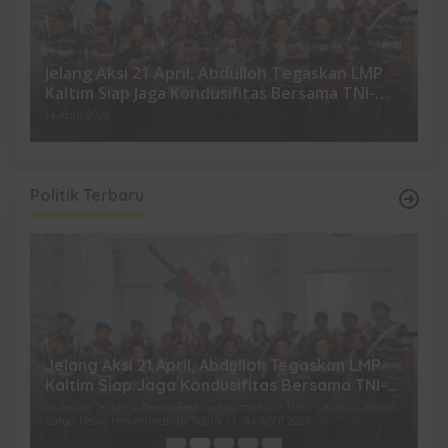
Jelang Aksi 21 April, Abdulloh Tegaskan LMP
Kaltim Siap Jaga Kondusifitas Bersama TNI-
Polri
14 April 2026
Politik Terbaru
Jelang Aksi 21 April, Abdulloh Tegaskan LMP
R
Kaltim Siap Jaga Kondusifitas Bersama TNI-
B
Polri
H
ia
Di Berita Terbaru, Berita Terkini, Kalimantan Timur, Kaltim, Media
Di
Satya News, Pemerintahan, Politik
|
14 April 2026
Ka
Pol