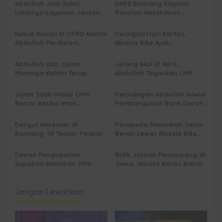
Abdulloh Jadi Saksi
DKP3 Bontang Siapkan
i
Lahirnya Layanan Jantung
Revolusi Ketahanan
p
Modern di Balikpapan:
Pangan dari Sekolah,
Jawaban Kebutuhan
Smartani Jadi Senjata
Ketua Komisi III DPRD Kaltim
Peringati Hari Kartini,
o
Rakyat
Abdulloh Perdalam
Abissia Bike Ajak
s
Ekosistem Ekspor Lewat
Perempuan Berau Gowes
Bangku Doktoral
Sambil Berkebaya
Abdulloh dan Jalan
Jelang Aksi 21 April,
Menjaga Kaltim Tetap
Abdulloh Tegaskan LMP
Damai di Tengah
Kaltim Siap Jaga
Gelombang Aksi 21 April
Kondusifitas Bersama TNI-
Jalan Salib Hidup OMK
Perjuangan Abdulloh Kawal
Polri
Berau: Ketika Iman
Pembangunan Bank Darah
Dihidupkan di Atas
RSUD Kanujoso Balikpapan:
Panggung
Kesehatan Warga Utama
Denyut Kesenian di
Pesepeda Ramaikan Jalan
Bontang: 10 Teater Pelajar
Berau Lewat Abissia Bike
Kaltim dan Perayaan
Gelar Berau Night Ride
Proses Bernama AKSARA
Dewan Pengupahan
Bidik Jutaan Penumpang di
Sepakati Kenaikan UMK
Jawa, Wisata Berau Bakal
Berau Sebesar 7,59 Persen
di-Branding di Gerbong
Kereta Api Indonesia
Jangan Lewatkan