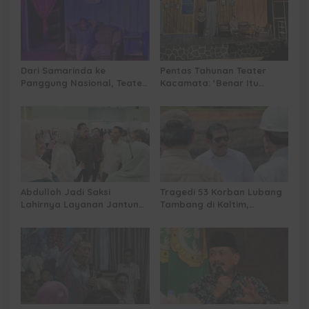
Dari Samarinda ke
Pentas Tahunan Teater
Panggung Nasional, Teater
Kacamata: ‘Benar Itu
Dahana Bawa Nama
Kalah’ Menggugat Luka
Kalimantan ke FTRN ISI
Korupsi dan Kemiskinan
Yogyakarta
Abdulloh Jadi Saksi
Tragedi 53 Korban Lubang
Lahirnya Layanan Jantung
Tambang di Kaltim,
Modern di Balikpapan:
Abdulloh Desak Perbaikan
Jawaban Kebutuhan
Total Tata Kelola
Rakyat