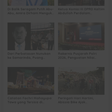
Di Balik Seragam Putih Abu-
Ketua Komisi III DPRD Kaltim
Abu, Amira Dirham Mengukir
Abdulloh Perdalam
Prestasi di Ajang Olimpiade
Ekosistem Ekspor Lewat
Nasional
Bangku Doktoral
Dari Perbatasan Nunukan
Rakernis Pusjarah Polri
ke Samarinda, Puang
2026, Penguatan Nilai
Dirham Ubah Lapas Jadi
Sejarah dan Tribrata Jadi
Ruang Harapan
Fokus Utama
Catatan Fachri Mahayupa:
Peringati Hari Kartini,
Tawa yang Tersisa di
Abissia Bike Ajak
Kolong Jembatan RT Nol
Perempuan Berau Gowes
RW Nol Teater Mahardika
Sambil Berkebaya