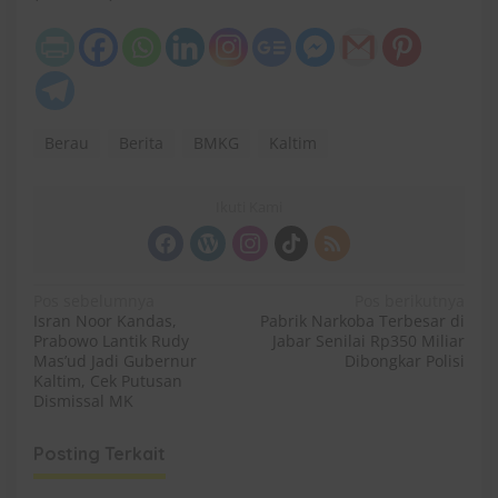
Berau
Berita
BMKG
Kaltim
Ikuti Kami
N
Pos sebelumnya
Pos berikutnya
Isran Noor Kandas,
Pabrik Narkoba Terbesar di
a
Prabowo Lantik Rudy
Jabar Senilai Rp350 Miliar
v
Mas’ud Jadi Gubernur
Dibongkar Polisi
Kaltim, Cek Putusan
i
Dismissal MK
g
Posting Terkait
a
s