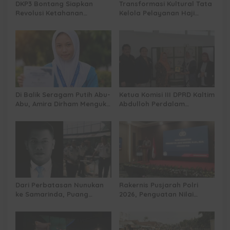
DKP3 Bontang Siapkan
Transformasi Kultural Tata
Revolusi Ketahanan
Kelola Pelayanan Haji
Pangan dari Sekolah,
Indonesia
Smartani Jadi Senjata
Di Balik Seragam Putih Abu-
Ketua Komisi III DPRD Kaltim
Abu, Amira Dirham Mengukir
Abdulloh Perdalam
Prestasi di Ajang Olimpiade
Ekosistem Ekspor Lewat
Nasional
Bangku Doktoral
Dari Perbatasan Nunukan
Rakernis Pusjarah Polri
ke Samarinda, Puang
2026, Penguatan Nilai
Dirham Ubah Lapas Jadi
Sejarah dan Tribrata Jadi
Ruang Harapan
Fokus Utama