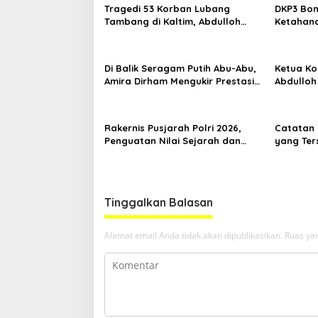
Tragedi 53 Korban Lubang
DKP3 Bon
Tambang di Kaltim, Abdulloh
Ketahana
Desak Perbaikan Total Tata
Smartani
Kelola
Di Balik Seragam Putih Abu-Abu,
Ketua Kom
Amira Dirham Mengukir Prestasi
Abdulloh
di Ajang Olimpiade Nasional
Ekspor L
Rakernis Pusjarah Polri 2026,
Catatan 
Penguatan Nilai Sejarah dan
yang Ter
Tribrata Jadi Fokus Utama
RT Nol R
Samarin
Tinggalkan Balasan
Alamat email Anda tidak akan dipublikasikan.
Ruas yan