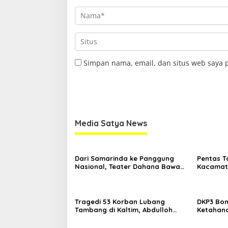
Simpan nama, email, dan situs web saya 
Media Satya News
Dari Samarinda ke Panggung
Pentas T
Nasional, Teater Dahana Bawa
Kacamata
Nama Kalimantan ke FTRN ISI
Mengguga
Yogyakarta
Kemiskin
Tragedi 53 Korban Lubang
DKP3 Bon
Tambang di Kaltim, Abdulloh
Ketahana
Desak Perbaikan Total Tata
Smartani
Kelola