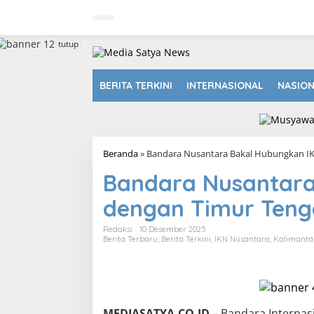
L
e
w
a
tutup
t
i
k
BERITA TERKINI
INTERNASIONAL
NASIO
e
k
o
n
t
Beranda
»
Bandara Nusantara Bakal Hubungkan I
e
n
Bandara Nusantara
dengan Timur Teng
Redaksi
10 Desember 2025
Berita Terbaru
,
Berita Terkini
,
IKN Nusantara
,
Kalimanta
MEDIASATYA.CO.ID
– Bandara Internas