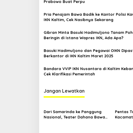
p
Prabowo Buat Perpu
o
Pria Penajam Bawa Badik ke Kantor Polisi K
s
IKN Kaltim, Cek Nasibnya Sekarang
Gibran Minta Basuki Hadimuljono Tanam Po
Beringin di Istana Wapres IKN, Ada Apa?
Basuki Hadimuljono dan Pegawai OIKN Dipas
Berkantor di IKN Kaltim Maret 2025
Bandara VVIP IKN Nusantara di Kaltim Keban
Cek Klarifikasi Pemerintah
Jangan Lewatkan
Dari Samarinda ke Panggung
Pentas T
Nasional, Teater Dahana Bawa
Kacamata
Nama Kalimantan ke FTRN ISI
Mengguga
Yogyakarta
Kemiskin