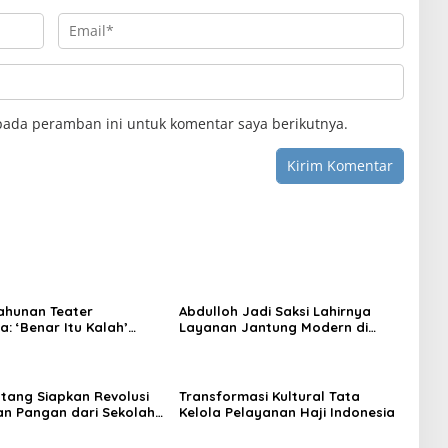
pada peramban ini untuk komentar saya berikutnya.
ahunan Teater
Abdulloh Jadi Saksi Lahirnya
: ‘Benar Itu Kalah’
Layanan Jantung Modern di
t Luka Korupsi dan
Balikpapan: Jawaban Kebutuhan
an
Rakyat
tang Siapkan Revolusi
Transformasi Kultural Tata
n Pangan dari Sekolah,
Kelola Pelayanan Haji Indonesia
 Jadi Senjata