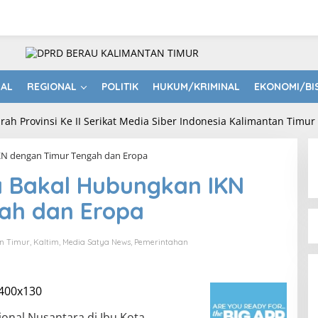
NAL
REGIONAL
POLITIK
HUKUM/KRIMINAL
EKONOMI/BI
KN dengan Timur Tengah dan Eropa
 Bakal Hubungkan IKN
ah dan Eropa
n Timur
,
Kaltim
,
Media Satya News
,
Pemerintahan
ional Nusantara di Ibu Kota