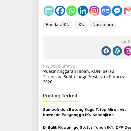
BandaraIKN
IKN
Nusantara
Ikuti 
N
Pos sebelumnya
‘Puasa’ Anggaran Hibah, KONI Berau
a
Terancam Sulit Ulangi Prestasi di Porprov
v
2026
i
Posting Terkait
g
a
Sampah dan Batang Kayu Tutup Aliran Air,
s
Kawasan Penyangga IKN Kebanjiran
i
Di Balik Rawannya Status Tanah IKN, DPR De