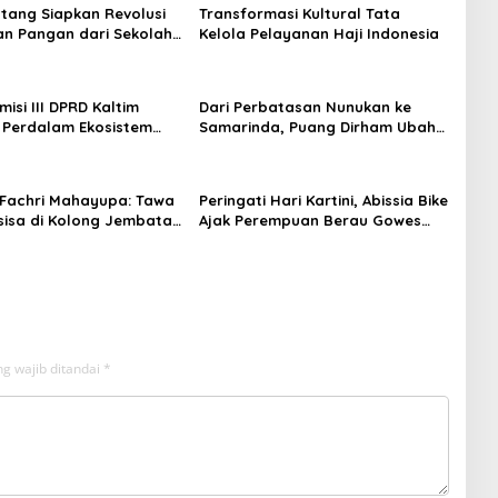
tang Siapkan Revolusi
Transformasi Kultural Tata
n Pangan dari Sekolah,
Kelola Pelayanan Haji Indonesia
 Jadi Senjata
isi III DPRD Kaltim
Dari Perbatasan Nunukan ke
 Perdalam Ekosistem
Samarinda, Puang Dirham Ubah
ewat Bangku Doktoral
Lapas Jadi Ruang Harapan
Fachri Mahayupa: Tawa
Peringati Hari Kartini, Abissia Bike
sisa di Kolong Jembatan
Ajak Perempuan Berau Gowes
W Nol Teater Mahardika
Sambil Berkebaya
da
g wajib ditandai
*