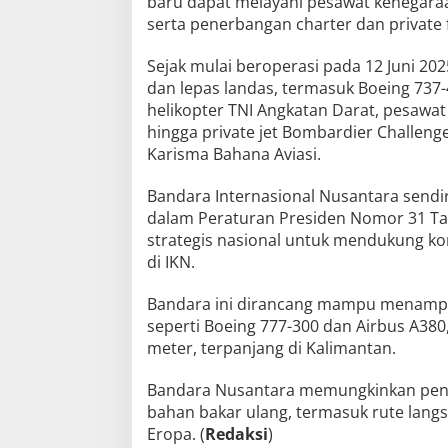
baru dapat melayani pesawat kenegaraa
serta penerbangan charter dan private f
Sejak mulai beroperasi pada 12 Juni 20
dan lepas landas, termasuk Boeing 737-
helikopter TNI Angkatan Darat, pesawat B
hingga private jet Bombardier Challeng
Karisma Bahana Aviasi.
Bandara Internasional Nusantara sendi
dalam Peraturan Presiden Nomor 31 Tah
strategis nasional untuk mendukung kon
di IKN.
Bandara ini dirancang mampu menampu
seperti Boeing 777-300 dan Airbus A38
meter, terpanjang di Kalimantan.
Bandara Nusantara memungkinkan pene
bahan bakar ulang, termasuk rute lan
Eropa. (
Redaksi
)