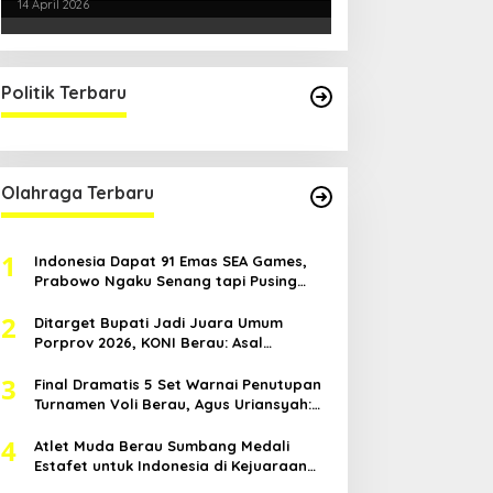
Kondusifitas Bersama TNI-Polri
14 April 2026
Politik Terbaru
Olahraga Terbaru
1
Indonesia Dapat 91 Emas SEA Games,
Prabowo Ngaku Senang tapi Pusing
Mikir Bonus
2
Ditarget Bupati Jadi Juara Umum
Porprov 2026, KONI Berau: Asal
Anggaran Mendukung
3
Final Dramatis 5 Set Warnai Penutupan
Turnamen Voli Berau, Agus Uriansyah:
Mental Atlet Kita Luar Biasa
4
Atlet Muda Berau Sumbang Medali
Estafet untuk Indonesia di Kejuaraan
Atletik Asia Tenggara