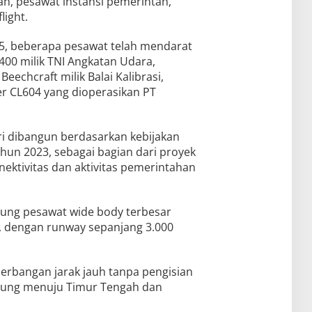
n, pesawat instansi pemerintah,
light.
25, beberapa pesawat telah mendarat
400 milik TNI Angkatan Udara,
eechcraft milik Balai Kalibrasi,
er CL604 yang dioperasikan PT
ri dibangun berdasarkan kebijakan
un 2023, sebagai bagian dari proyek
ektivitas dan aktivitas pemerintahan
ng pesawat wide body terbesar
0, dengan runway sepanjang 3.000
rbangan jarak jauh tanpa pengisian
gsung menuju Timur Tengah dan