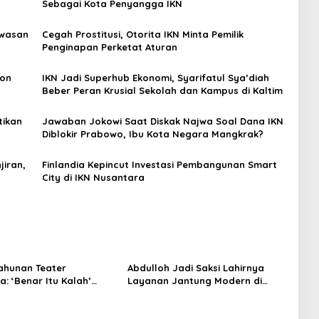
Sebagai Kota Penyangga IKN
awasan
Cegah Prostitusi, Otorita IKN Minta Pemilik
Penginapan Perketat Aturan
hon
IKN Jadi Superhub Ekonomi, Syarifatul Sya’diah
Beber Peran Krusial Sekolah dan Kampus di Kaltim
tikan
Jawaban Jokowi Saat Diskak Najwa Soal Dana IKN
Diblokir Prabowo, Ibu Kota Negara Mangkrak?
jiran,
Finlandia Kepincut Investasi Pembangunan Smart
City di IKN Nusantara
ahunan Teater
Abdulloh Jadi Saksi Lahirnya
: ‘Benar Itu Kalah’
Layanan Jantung Modern di
t Luka Korupsi dan
Balikpapan: Jawaban Kebutuhan
an
Rakyat