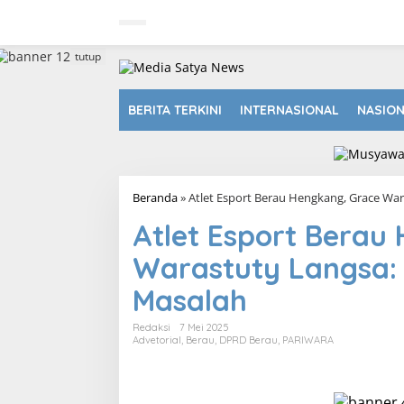
L
e
w
a
tutup
t
i
k
BERITA TERKINI
INTERNASIONAL
NASIO
e
k
o
n
t
Beranda
»
Atlet Esport Berau Hengkang, Grace War
e
n
Atlet Esport Berau
Warastuty Langsa: 
Masalah
Redaksi
7 Mei 2025
Advetorial
,
Berau
,
DPRD Berau
,
PARIWARA