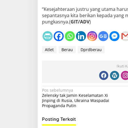
“Kesejahteraan justru yang utama harus
sepantasnya kita berikan kepada yang
pungkasnya.(
GIT/ADV
)
Atlet
Berau
Dprdberau
Ikuti 
N
Pos sebelumnya
Zelensky tak Jamin Keselamatan Xi
a
Jinping di Rusia, Ukraina Waspadai
v
Propaganda Putin
i
Posting Terkait
g