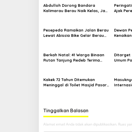
Abdulloh Dorong Bandara
Peringati
Kalimarau Berau Naik Kelas, Jadi
Ajak Pe
Gerbang Wisata Internasional
Sambil B
Kaltim
Pesepeda Ramaikan Jalan Berau
Dewan P
Lewat Abissia Bike Gelar Berau
Kenaikan
Night Ride
7,59 Per
Berkah Natal: 41 Warga Binaan
Ditarget
Rutan Tanjung Redeb Terima
Umum Por
Pengurangan Masa Tahanan
Asal An
Kakek 72 Tahun Ditemukan
Masuknya
Meninggal di Toilet Masjid Pasar
Internasi
Sanggam Berau
Destinas
Tinggalkan Balasan
Alamat email Anda tidak akan dipublikasikan.
Ruas yan