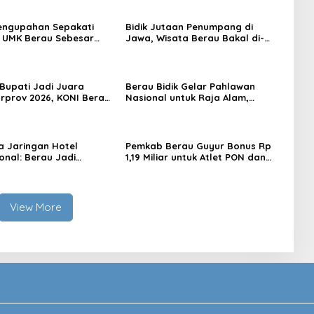
engupahan Sepakati
Bidik Jutaan Penumpang di
 UMK Berau Sebesar
Jawa, Wisata Berau Bakal di-
sen
Branding di Gerbong Kereta Api
Indonesia
 Bupati Jadi Juara
Berau Bidik Gelar Pahlawan
prov 2026, KONI Berau:
Nasional untuk Raja Alam,
ggaran Mendukung
Seminar Akademik Jadi Pijakan
Awal
 Jaringan Hotel
Pemkab Berau Guyur Bonus Rp
onal: Berau Jadi
1,19 Miliar untuk Atlet PON dan
i Wisata Kelas Dunia
Paralimpik
View More