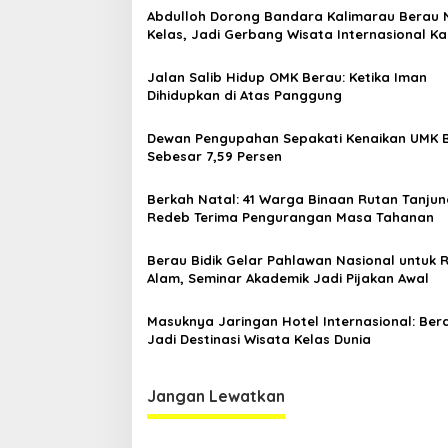
a
Abdulloh Dorong Bandara Kalimarau Berau 
s
Kelas, Jadi Gerbang Wisata Internasional Ka
i
Jalan Salib Hidup OMK Berau: Ketika Iman
p
Dihidupkan di Atas Panggung
o
Dewan Pengupahan Sepakati Kenaikan UMK 
s
Sebesar 7,59 Persen
Berkah Natal: 41 Warga Binaan Rutan Tanjun
Redeb Terima Pengurangan Masa Tahanan
Berau Bidik Gelar Pahlawan Nasional untuk 
Alam, Seminar Akademik Jadi Pijakan Awal
Masuknya Jaringan Hotel Internasional: Ber
Jadi Destinasi Wisata Kelas Dunia
Jangan Lewatkan