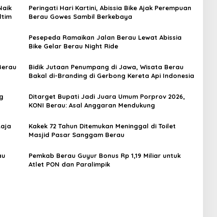
Naik
Peringati Hari Kartini, Abissia Bike Ajak Perempuan
ltim
Berau Gowes Sambil Berkebaya
Pesepeda Ramaikan Jalan Berau Lewat Abissia
Bike Gelar Berau Night Ride
Berau
Bidik Jutaan Penumpang di Jawa, Wisata Berau
Bakal di-Branding di Gerbong Kereta Api Indonesia
g
Ditarget Bupati Jadi Juara Umum Porprov 2026,
KONI Berau: Asal Anggaran Mendukung
Raja
Kakek 72 Tahun Ditemukan Meninggal di Toilet
Masjid Pasar Sanggam Berau
au
Pemkab Berau Guyur Bonus Rp 1,19 Miliar untuk
Atlet PON dan Paralimpik