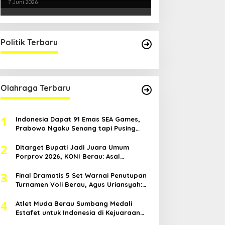
Smartani Jadi Senjata
7 Juni 2026
Politik Terbaru
Olahraga Terbaru
1
Indonesia Dapat 91 Emas SEA Games,
Prabowo Ngaku Senang tapi Pusing
Mikir Bonus
2
Ditarget Bupati Jadi Juara Umum
Porprov 2026, KONI Berau: Asal
Anggaran Mendukung
3
Final Dramatis 5 Set Warnai Penutupan
Turnamen Voli Berau, Agus Uriansyah:
Mental Atlet Kita Luar Biasa
4
Atlet Muda Berau Sumbang Medali
Estafet untuk Indonesia di Kejuaraan
Atletik Asia Tenggara