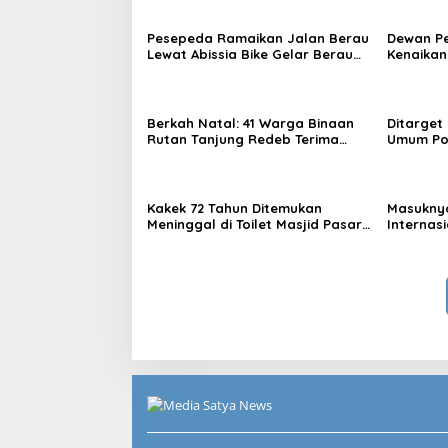
Kaltim
Pesepeda Ramaikan Jalan Berau
Dewan P
Lewat Abissia Bike Gelar Berau
Kenaikan
Night Ride
7,59 Per
Berkah Natal: 41 Warga Binaan
Ditarget
Rutan Tanjung Redeb Terima
Umum Por
Pengurangan Masa Tahanan
Asal An
Kakek 72 Tahun Ditemukan
Masuknya
Meninggal di Toilet Masjid Pasar
Internasi
Sanggam Berau
Destinas