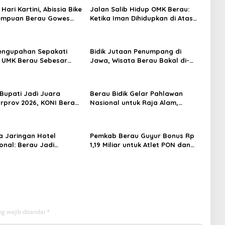
 Hari Kartini, Abissia Bike
Jalan Salib Hidup OMK Berau:
rempuan Berau Gowes
Ketika Iman Dihidupkan di Atas
erkebaya
Panggung
engupahan Sepakati
Bidik Jutaan Penumpang di
 UMK Berau Sebesar
Jawa, Wisata Berau Bakal di-
sen
Branding di Gerbong Kereta Api
Indonesia
 Bupati Jadi Juara
Berau Bidik Gelar Pahlawan
prov 2026, KONI Berau:
Nasional untuk Raja Alam,
ggaran Mendukung
Seminar Akademik Jadi Pijakan
Awal
 Jaringan Hotel
Pemkab Berau Guyur Bonus Rp
onal: Berau Jadi
1,19 Miliar untuk Atlet PON dan
i Wisata Kelas Dunia
Paralimpik
g wajib ditandai
*