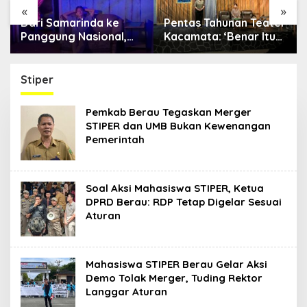
«
»
Dari Samarinda ke
Pentas Tahunan Teater
Panggung Nasional,
Kacamata: ‘Benar Itu
Teater Dahana Bawa
Kalah’ Menggugat
Nama Kalimantan ke
Luka Korupsi dan
FTRN ISI Yogyakarta
Kemiskinan
Stiper
Pemkab Berau Tegaskan Merger
STIPER dan UMB Bukan Kewenangan
Pemerintah
Soal Aksi Mahasiswa STIPER, Ketua
DPRD Berau: RDP Tetap Digelar Sesuai
Aturan
Mahasiswa STIPER Berau Gelar Aksi
Demo Tolak Merger, Tuding Rektor
Langgar Aturan