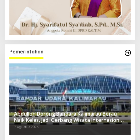
Pemerintahan
Abdulloh Dorong Bandara Kalimarau Berau
Naik Kelas, Jadi Gerbang Wisata Internasional
Kaltim
7 Agustus 2026