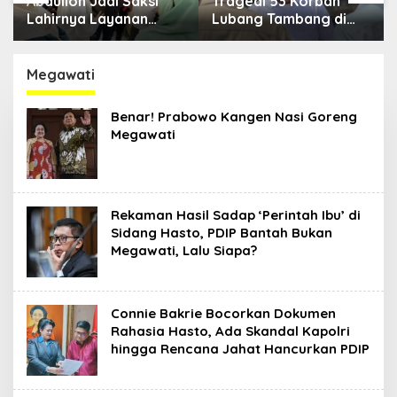
i
Tragedi 53 Korban
DKP3 Bontang Siapka
Lubang Tambang di
Revolusi Ketahanan
Kaltim, Abdulloh Desak
Pangan dari Sekolah,
an
Perbaikan Total Tata
Smartani Jadi Senjata
Kelola
Megawati
Benar! Prabowo Kangen Nasi Goreng
Megawati
Rekaman Hasil Sadap ‘Perintah Ibu’ di
Sidang Hasto, PDIP Bantah Bukan
Megawati, Lalu Siapa?
Connie Bakrie Bocorkan Dokumen
Rahasia Hasto, Ada Skandal Kapolri
hingga Rencana Jahat Hancurkan PDIP