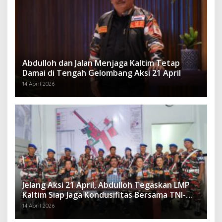
Abdulloh dan Jalan Menjaga Kaltim Tetap
Damai di Tengah Gelombang Aksi 21 April
14 April 2026
Jelang Aksi 21 April, Abdulloh Tegaskan LMP
Kaltim Siap Jaga Kondusifitas Bersama TNI-
Polri
14 April 2026
P
Perjuangan Abdulloh Kawal Pembangunan