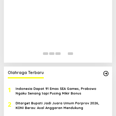
D
A
H
Di
Ka
20
Olahraga Terbaru
1
Indonesia Dapat 91 Emas SEA Games, Prabowo
Ngaku Senang tapi Pusing Mikir Bonus
2
Ditarget Bupati Jadi Juara Umum Porprov 2026,
KONI Berau: Asal Anggaran Mendukung