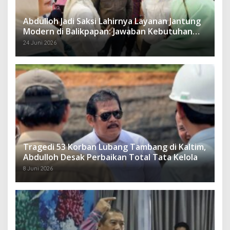
Abdulloh Jadi Saksi Lahirnya Layanan Jantung
Modern di Balikpapan: Jawaban Kebutuhan
Rakyat
24 Juni 2026
Tragedi 53 Korban Lubang Tambang di Kaltim,
Abdulloh Desak Perbaikan Total Tata Kelola
8 Juni 2026