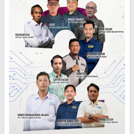
T
Y
A
M
E
D
I
A
C
R
E
A
T
I
V
E