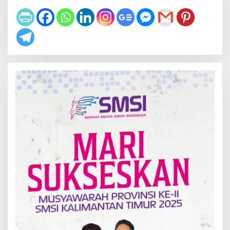
T
A
K
B
E
R
K
A
T
E
G
O
R
I
|
2
M
A
R
E
T
2
0
2
5
O
L
E
H
S
A