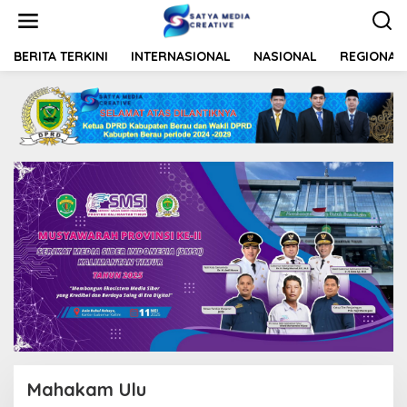
L
e
w
a
BERITA TERKINI
INTERNASIONAL
NASIONAL
REGIONAL
t
i
k
e
k
o
n
t
e
n
Mahakam Ulu