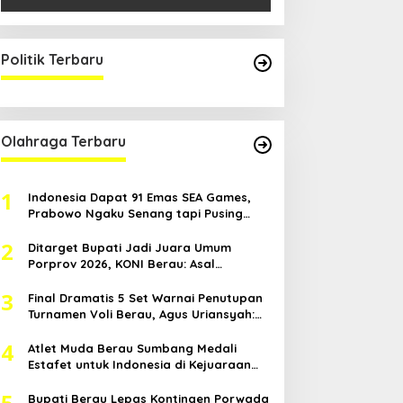
Politik Terbaru
Olahraga Terbaru
1
Indonesia Dapat 91 Emas SEA Games,
Prabowo Ngaku Senang tapi Pusing
Mikir Bonus
2
Ditarget Bupati Jadi Juara Umum
Porprov 2026, KONI Berau: Asal
Anggaran Mendukung
3
Final Dramatis 5 Set Warnai Penutupan
Turnamen Voli Berau, Agus Uriansyah:
Mental Atlet Kita Luar Biasa
4
Atlet Muda Berau Sumbang Medali
Estafet untuk Indonesia di Kejuaraan
Atletik Asia Tenggara
5
Bupati Berau Lepas Kontingen Porwada