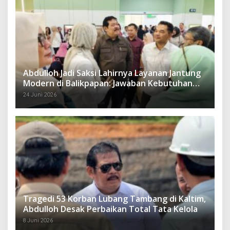
Abdulloh Jadi Saksi Lahirnya Layanan Jantung
Modern di Balikpapan: Jawaban Kebutuhan
Rakyat
24 Juni 2026
Tragedi 53 Korban Lubang Tambang di Kaltim,
Abdulloh Desak Perbaikan Total Tata Kelola
8 Juni 2026