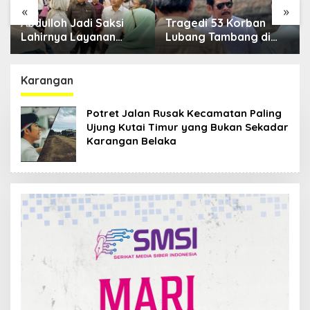
«
»
Abdulloh Jadi Saksi
Tragedi 53 Korban
DK
Lahirnya Layanan
Lubang Tambang di
Re
Jantung Modern di
Kaltim, Abdulloh Desak
Pa
Balikpapan: Jawaban
Perbaikan Total Tata
Sm
Kebutuhan Rakyat
Kelola
Karangan
Potret Jalan Rusak Kecamatan Paling
Ujung Kutai Timur yang Bukan Sekadar
Karangan Belaka